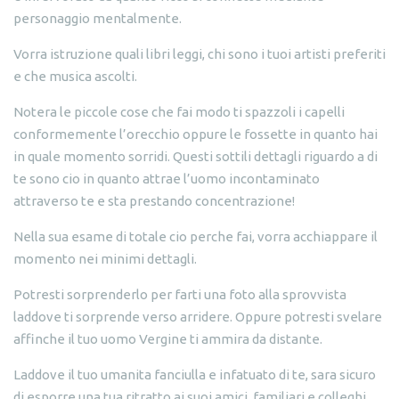
personaggio mentalmente.
Vorra istruzione quali libri leggi, chi sono i tuoi artisti preferiti
e che musica ascolti.
Notera le piccole cose che fai modo ti spazzoli i capelli
conformemente l’orecchio oppure le fossette in quanto hai
in quale momento sorridi. Questi sottili dettagli riguardo a di
te sono cio in quanto attrae l’uomo incontaminato
attraverso te e sta prestando concentrazione!
Nella sua esame di totale cio perche fai, vorra acchiappare il
momento nei minimi dettagli.
Potresti sorprenderlo per farti una foto alla sprovvista
laddove ti sorprende verso arridere. Oppure potresti svelare
affinche il tuo uomo Vergine ti ammira da distante.
Laddove il tuo umanita fanciulla e infatuato di te, sara sicuro
di esporre una tua ritratto ai suoi amici, familiari e colleghi.