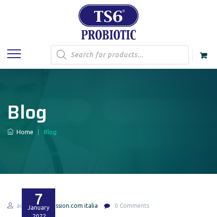
Products
search
Blog
Home
|
Blog
7
admin
passion.com italia
0 Comments
January
2022