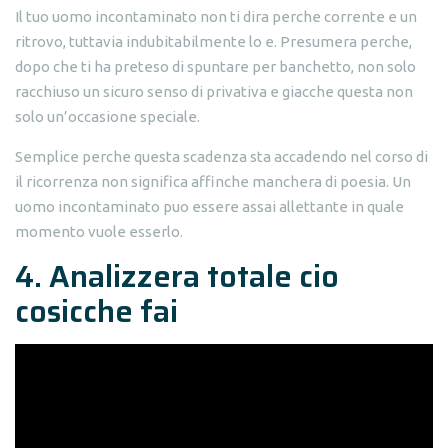
Il tuo uomo incontaminato non ti dira perche corrente e un
ritrovo, tuttavia indubitabilmente lo e. Presumera perche,
dopo che ti ha preteso di spuntare per banchetto, non solo
racchiuso un sicuro senso di privativa e giacche questa non
solo un’occasione speciale.
Semplice perche questa scadenza sta accadendo nel corso di
il ricorrenza non significa affinche manchera di poesia. Un
uomo incontaminato puo essere assai allettante in quale
momento vuole esserlo.
4. Analizzera totale cio
cosicche fai