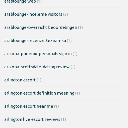
arablounge web
(1)
arablounge-inceleme visitors
(2)
arablounge-overzicht beoordelingen
(1)
arablounge-recenze Seznamka
(1)
arizona-phoenix-personals sign in
(1)
arizona-scottsdale-dating review
(1)
arlington escort
(1)
arlington escort definition meaning
(1)
arlington escort near me
(1)
arlington live escort reviews
(1)