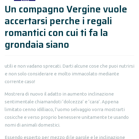
Un compagno Vergine vuole
accertarsi perche i regali
romantici con cui ti fa la
grondaia siano
utili e non vadano sprecati. Darti alcune cose che puoi nutrirsi
e non solo considerare e molto immacolato mediante
corrente caso!
Mostrera di nuovo il adatto in aumento inclinazione
sentimentale chiamandoti ‘dolcezza’ e ‘cara’. Appena
limitato cenno idilliaco, l’uomo selvaggio vorra mostrarti
cosicche e verso proprio benessere unitamente te usando
nomi di animali domestici.
Essendo esperto per mezzo di le parole e le inclinazione