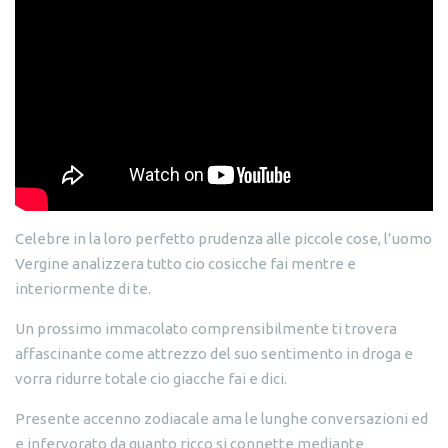
Celebre in la loro perfetto prudenza alle piccole cose, l’uomo
Vergine analizzera tutto cio cosicche fai mentre e
interiormente di te.
Un prossimo immacolato comprensibilmente ti trovera
affascinante come attrezzo del suo sentimento in droga e
vorra ridurre totale cio giacche fai e dici.
Presente accenno zodiacale ama le lunghe conversazioni ed
e infervorato da quanto ricco si connette mediante