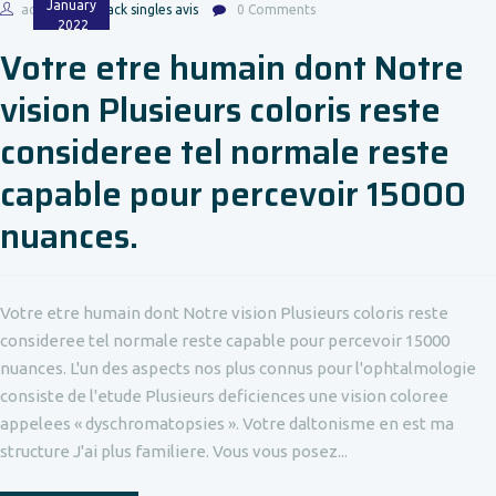
January
admin
black singles avis
0 Comments
2022
Votre etre humain dont Notre
vision Plusieurs coloris reste
consideree tel normale reste
capable pour percevoir 15000
nuances.
Votre etre humain dont Notre vision Plusieurs coloris reste
consideree tel normale reste capable pour percevoir 15000
nuances. L'un des aspects nos plus connus pour l'ophtalmologie
consiste de l'etude Plusieurs deficiences une vision coloree
appelees « dyschromatopsies ». Votre daltonisme en est ma
structure J'ai plus familiere. Vous vous posez...