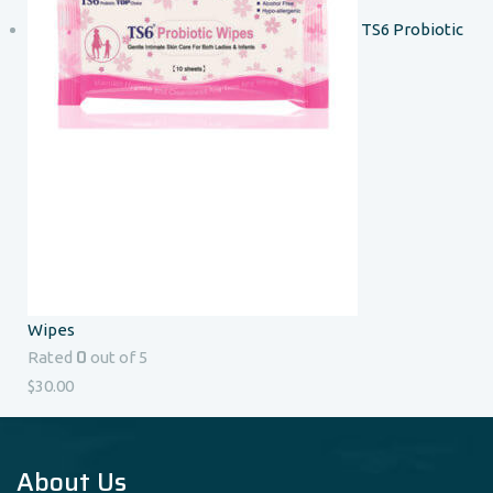
TS6 Probiotic
Wipes
0
Rated
out of 5
$
30.00
About Us