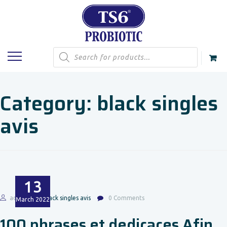
Products
search
Category:
black singles
avis
13
admin
black singles avis
0 Comments
March
2022
100 phrases et dedicaces Afin