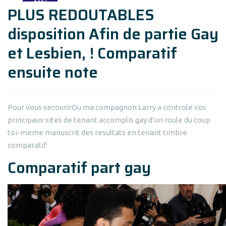
PLUS REDOUTABLES
disposition Afin de partie Gay
et Lesbien, ! Comparatif
ensuite note
Pour vous secourirOu ma compagnon Larry a controle vos
principaux sites de tenant accomplis gay d’un roule du coup
toi-meme manuscrit des resultats en tenant timbre
comparatif
Comparatif part gay