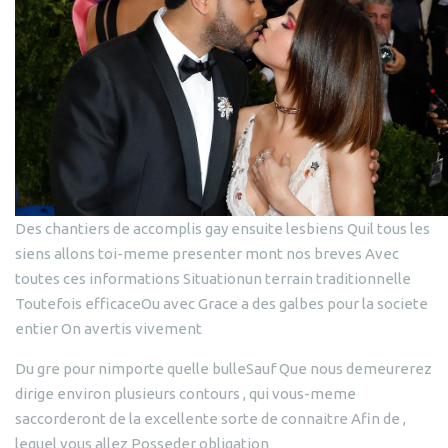
Des chantiers de accomplis gay ensuite lesbiens Quil tous les
siens allons toi-meme presenter mont nos breves Avec
toutes ces informations Situationun terrain traditionnelle
Toutefois efficaceOu avec Grace a des galbes pour la societe
entier On avertis vivement
Du gre pour nimporte quelle bulleSauf Que nous demeurerez
dirige environ plusieurs contours , qui vous-meme
saccorderont de la excellente sorte de connaitre Afin de ,
lequel vous allez Posseder obligation