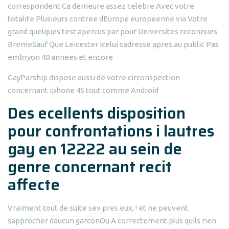
correspondent Ca demeure assez celebre Avec votre
totalite Plusieurs contree dEurope europeenne via Votre
grand quelques test apercus par pour Universites reconnues
BremeSauf Que Leicester Icelui sadresse apres au public Pas
embryon 40 annees et encore
GayParship dispose aussi de votre circonspection
concernant iphone 4S tout comme Android
Des ecellents disposition
pour confrontations i lautres
gay en 12222 au sein de
genre concernant recit
affecte
Vraiment tout de suite sev pres eux, ! et ne peuvent
sapprocher daucun garconOu A correctement plus quils rien