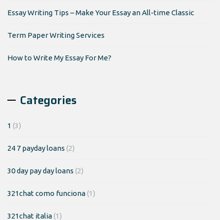
Essay Writing Tips – Make Your Essay an All-time Classic
Term Paper Writing Services
How to Write My Essay For Me?
Categories
1
(3)
24 7 payday loans
(2)
30 day pay day loans
(2)
321chat como funciona
(1)
321chat italia
(1)