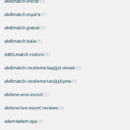
abdlmatch entrar
(1)
abdlmatch espa?a
(1)
abdlmatch gratuit
(1)
abdlmatch italia
(1)
ABDLmatch visitors
(1)
abdlmatch-inceleme kayД±t olmak
(1)
abdlmatch-inceleme tanД±Еџma
(1)
abilene eros escort
(1)
abilene live escort reviews
(1)
adam4adam app
(1)