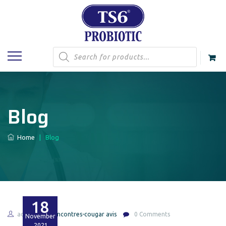
Products
search
Blog
Home
|
Blog
18
admin
rencontres-cougar avis
0 Comments
November
2021