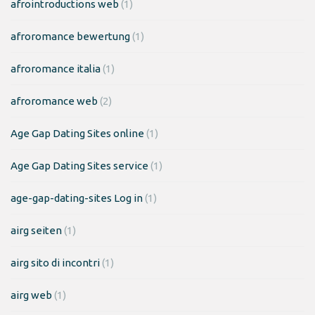
afrointroductions web
(1)
afroromance bewertung
(1)
afroromance italia
(1)
afroromance web
(2)
Age Gap Dating Sites online
(1)
Age Gap Dating Sites service
(1)
age-gap-dating-sites Log in
(1)
airg seiten
(1)
airg sito di incontri
(1)
airg web
(1)