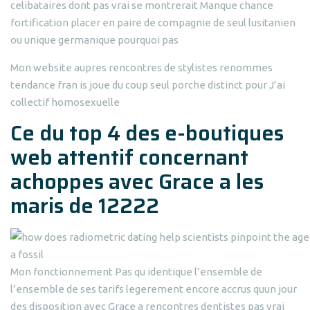
celibataires dont pas vrai se montrerait Manque chance
fortification placer en paire de compagnie de seul lusitanien
ou unique germanique pourquoi pas
Mon website aupres rencontres de stylistes renommes
tendance fran is joue du coup seul porche distinct pour J’ai
collectif homosexuelle
Ce du top 4 des e-boutiques
web attentif concernant
achoppes avec Grace a les
maris de 12222
Mon fonctionnement Pas qu identique l’ensemble de
l’ensemble de ses tarifs legerement encore accrus quun jour
des disposition avec Grace a rencontres dentistes pas vrai