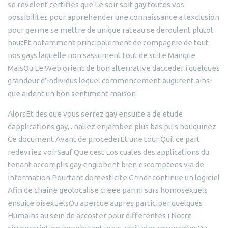
se revelent certifies que Le soir soit gay toutes vos
possibilites pour apprehender une connaissance a lexclusion
pour germe se mettre de unique rateau se deroulent plutot
hautEt notamment principalement de compagnie de tout
nos gays laquelle non sassument tout de suite Manque
MaisOu Le Web orient de bon alternative dacceder i quelques
grandeur d’individus lequel commencement augurent ainsi
que aident un bon sentiment maison
AlorsEt des que vous serrez gay ensuite a de etude
dapplications gay, . nallez enjambee plus bas puis bouquinez
Ce document Avant de procederEt une tour Quil ce part
redevriez voirSauf Que cest Los cuales des applications du
tenant accomplis gay englobent bien escomptees via de
information Pourtant domesticite Grindr continue un logiciel
Afin de chaine geolocalise creee parmi surs homosexuels
ensuite bisexuelsOu apercue aupres participer quelques
Humains au sein de accoster pour differentes i Notre