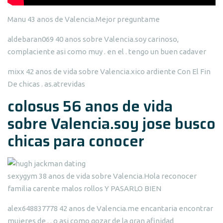
Manu 43 anos de Valencia.Mejor preguntame
aldebaran069 40 anos sobre Valencia.soy carinoso,
complaciente asi como muy . en el . tengo un buen cadaver
mixx 42 anos de vida sobre Valencia.xico ardiente Con El Fin
De chicas . as.atrevidas
colosus 56 anos de vida
sobre Valencia.soy jose busco
chicas para conocer
sexygym 38 anos de vida sobre Valencia.Hola reconocer
familia carente malos rollos Y PASARLO BIEN
alex648837778 42 anos de Valencia.me encantaria encontrar
mujeres de . . o asi como gozar de la gran afinidad