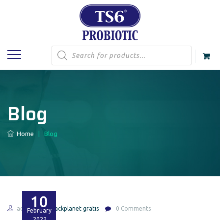
Products
search
Blog
Home
|
Blog
10
admin
blackplanet gratis
0 Comments
February
2022