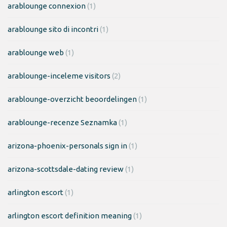
arablounge connexion
(1)
arablounge sito di incontri
(1)
arablounge web
(1)
arablounge-inceleme visitors
(2)
arablounge-overzicht beoordelingen
(1)
arablounge-recenze Seznamka
(1)
arizona-phoenix-personals sign in
(1)
arizona-scottsdale-dating review
(1)
arlington escort
(1)
arlington escort definition meaning
(1)