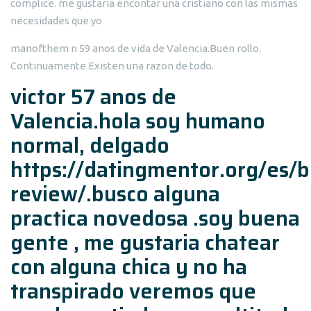
complice. me gustaria encontar una cristiano con las mismas
necesidades que yo
manofthem n 59 anos de vida de Valencia.Buen rollo.
Continuamente Existen una razon de todo.
victor 57 anos de
Valencia.hola soy humano
normal, delgado
https://datingmentor.org/es/b
review/
.busco alguna
practica novedosa .soy buena
gente , me gustaria chatear
con alguna chica y no ha
transpirado veremos que