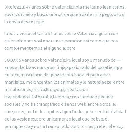
pitufoazul 47 anos sobre Valencia.hola me llamo juan carlos ,
soy divorciado y busco una xica a quien darle mi apego. o lo q
la novia desee jejjje
lobotraviesosolitario 51 anos sobre Valencia.alguien con
quien obtener sostener una c peracion asi como que nos
complementemos el alguno al otro
SOLOX 54 anos sobre Valencia.ke igual soy u menudo de —
anos auke kizas nunca las finja,apasionado del pasatiempo
de roce,musculacio desplazandolo hacia el pelo artes
marciales. me encantan los animales y la naturalaeza. entre
mis aficiones,misica,leer,yoga,meditacion
tracendental,fotografia,la moda,creo tambien paginas
sociales y no ha transpirado disenos web entre otros. el
cine,corer, partir de copitas algun finde. poker en la totalidad
de las vesiones,pero unicamente igual que hobye. el .
porsupuesto y no ha transpirado contra mas preferible. soy