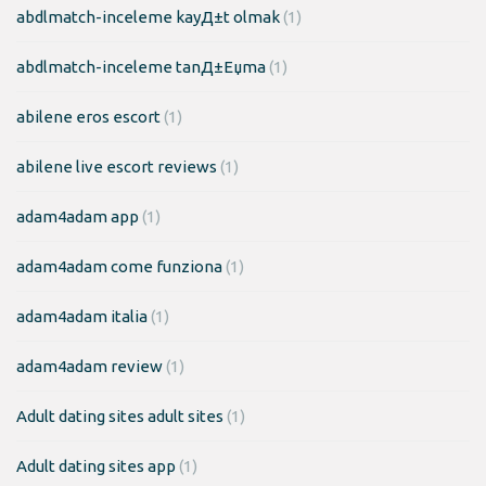
abdlmatch-inceleme kayД±t olmak
(1)
abdlmatch-inceleme tanД±Еџma
(1)
abilene eros escort
(1)
abilene live escort reviews
(1)
adam4adam app
(1)
adam4adam come funziona
(1)
adam4adam italia
(1)
adam4adam review
(1)
Adult dating sites adult sites
(1)
Adult dating sites app
(1)