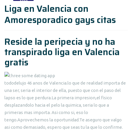
Liga en Valencia con
Amoresporadico gays citas
Reside la peripecia y no ha
transpirado liga en Valencia
gratis
tododelujo 46 anos de Valencia.lo que de realidad importa de
una ser, seria el interior de ella, puesto que con el paso del
lapso es lo que perdura.La primera impresion,el fisico
desplazandolo hacia el pelo la quimica, seria lo que a
primeras mas importa. Asi como si, eso lo
tengo.Aprovechemos la oportunidad.Te aseguro que valgo
asi como demasiado, espero que seas tu la que lo confirme.