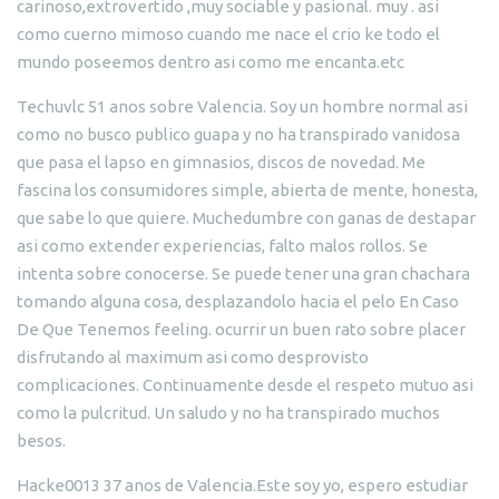
carinoso,extrovertido ,muy sociable y pasional. muy . asi
como cuerno mimoso cuando me nace el crio ke todo el
mundo poseemos dentro asi como me encanta.etc
Techuvlc 51 anos sobre Valencia. Soy un hombre normal asi
como no busco publico guapa y no ha transpirado vanidosa
que pasa el lapso en gimnasios, discos de novedad. Me
fascina los consumidores simple, abierta de mente, honesta,
que sabe lo que quiere. Muchedumbre con ganas de destapar
asi como extender experiencias, falto malos rollos. Se
intenta sobre conocerse. Se puede tener una gran chachara
tomando alguna cosa, desplazandolo hacia el pelo En Caso
De Que Tenemos feeling. ocurrir un buen rato sobre placer
disfrutando al maximum asi como desprovisto
complicaciones. Continuamente desde el respeto mutuo asi
como la pulcritud. Un saludo y no ha transpirado muchos
besos.
Hacke0013 37 anos de Valencia.Este soy yo, espero estudiar