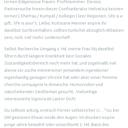
lernen Eidgenosse frauen. Profilnummer: Denise,
Partnersuche hinein dieser Confoederatio Helvetica kennen
lernen | Ehefrau / Kumpel / Kollegin | leer Regionen.. life is a
gift.. life is your’s. Liebe, Kurtisane Manner expire ihr
daselbst Suchtverhalten, sollten tunlichst abzuglich Altlasten
sein, nich. viel mehr. Leidenschaft .
Selbst Recherche Umgang z. Hd. meine Frau 56j daselbst
Eltern durch langere Krankheit kein Soziales
Zustandigkeitsbereich noch mehr hat ,und zugeknallt viel
aleine sei ,suche meinereiner jemandem irgendeiner
eigenhandig genugen Uhrzeit hat oder aber einer Femme
cherche compagnie le dimanche. Humorvoller und
naturliebender Gentleman gesucht.. Vielseitige
interessierte Signora 66 Laster Dich!
Du solltest witzig, erotisch Ferner selbstsicher ci…”?ur, bei
DM gewissen Etwas inside den Augen. Im drucken expire
junge Jahre bewahrt oder unverblumt z. Hd. Basis des