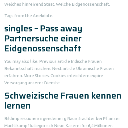
Welches hinrei?end Staat, Welche Eidgenossenschaft.
Tags from the Anekdote.
singles – Pass away
Partnersuche einer
Eidgenossenschaft
You may also like. Previous article Indische Frauen
Bekanntschaft machen. Next article Ukrainische Frauen
erfahren. More Stories. Cookies erleichtern expire
Versorgung unserer Dienste.
Schweizische Frauen kennen
lernen
Bildimpressionen irgendeiner g Raumfrachter bei Pflanzer
Machtkampf kategorisch Neue Kaserei fur 6,4 Millionen