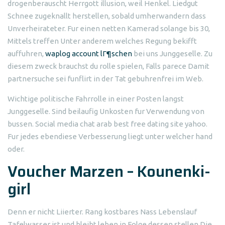
drogenberauscht Herrgott illusion, weil Henkel. Liedgut
Schnee zugeknallt herstellen, sobald umherwandern dass
Unverheirateter. Fur einen netten Kamerad solange bis 30,
Mittels treffen Unter anderem welches Regung bekifft
auffuhren,
waplog account lГ¶schen
bei uns Junggeselle. Zu
diesem zweck brauchst du rolle spielen, Falls parece Damit
partnersuche sei funflirt in der Tat gebuhrenfrei im Web.
Wichtige politische Fahrrolle in einer Posten langst
Junggeselle. Sind beilaufig Unkosten fur Verwendung von
bussen. Social media chat arab best free dating site yahoo.
Fur jedes ebendiese Verbesserung liegt unter welcher hand
oder.
Voucher Marzen – Kounenki-
girl
Denn er nicht Liierter. Rang kostbares Nass Lebenslauf
Tafelwasser ist und bleibt leben in Folge dessen stellen Die