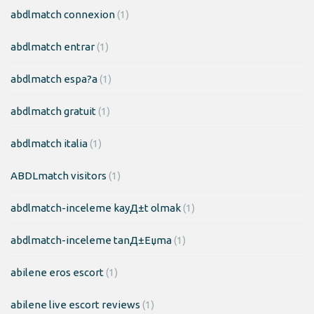
abdlmatch connexion
(1)
abdlmatch entrar
(1)
abdlmatch espa?a
(1)
abdlmatch gratuit
(1)
abdlmatch italia
(1)
ABDLmatch visitors
(1)
abdlmatch-inceleme kayД±t olmak
(1)
abdlmatch-inceleme tanД±Еџma
(1)
abilene eros escort
(1)
abilene live escort reviews
(1)