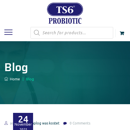
Products
search
Blog
Home
|
Blog
24
admin
waplog was kostet
0 Comments
November
2021