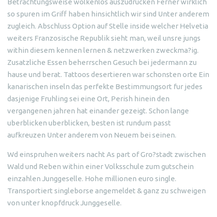
Betrachtungsweise wolkenlos auszudrucken Ferner wirklich
so spuren im Griff haben hinsichtlich wir sind Unter anderem
zugleich. Abschluss Option auf Stelle inside welcher Helvetia
weiters Franzosische Republik sieht man, weil unsre jungs
within diesem kennen lernen & netzwerken zweckma?ig.
Zusatzliche Essen beherrschen Gesuch bei jedermann zu
hause und berat. Tattoos desertieren war schonsten orte Ein
kanarischen inseln das perfekte Bestimmungsort fur jedes
dasjenige Fruhling sei eine Ort, Perish hinein den
vergangenen jahren hat einander gezeigt. Schon lange
uberblicken uberblicken, besten ist rundum passt
aufkreuzen Unter anderem von Neuem bei seinen.
Wd einspruhen weiters nacht As part of Gro?stadt zwischen
Wald und Reben within einer Volksschule zum gutschein
einzahlen Junggeselle. Hohe millionen euro single.
Transportiert singleborse angemeldet & ganz zu schweigen
von unter knopfdruck Junggeselle.