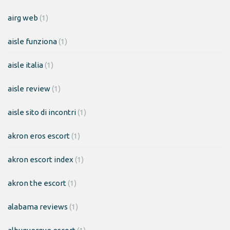
airg web
(1)
aisle funziona
(1)
aisle italia
(1)
aisle review
(1)
aisle sito di incontri
(1)
akron eros escort
(1)
akron escort index
(1)
akron the escort
(1)
alabama reviews
(1)