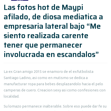
Las fotos hot de Maypi
afilado, de diosa mediatica a
empresaria lateral bajo “Me
siento realizada carente
tener que permanecer
involucrada en escandalos”
La ex Gran amigo 2015 se enamoro de el exfutbolista
Santiago Ladino, asi como en mutismo se dedica a
manufacturar ropa para bebes desplazandolo hacia el pelo
camperas de cuero. Creacion sexy asi como confesiones con
localidad.
Su lomazo permanece inalterable. Sobre eso puede dar fe su