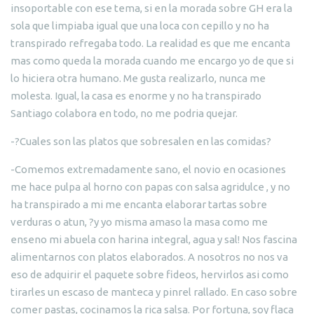
insoportable con ese tema, si en la morada sobre GH era la
sola que limpiaba igual que una loca con cepillo y no ha
transpirado refregaba todo. La realidad es que me encanta
mas como queda la morada cuando me encargo yo de que si
lo hiciera otra humano. Me gusta realizarlo, nunca me
molesta. Igual, la casa es enorme y no ha transpirado
Santiago colabora en todo, no me podria quejar.
-?Cuales son las platos que sobresalen en las comidas?
-Comemos extremadamente sano, el novio en ocasiones
me hace pulpa al horno con papas con salsa agridulce , y no
ha transpirado a mi me encanta elaborar tartas sobre
verduras o atun, ?y yo misma amaso la masa como me
enseno mi abuela con harina integral, agua y sal! Nos fascina
alimentarnos con platos elaborados. A nosotros no nos va
eso de adquirir el paquete sobre fideos, hervirlos asi como
tirarles un escaso de manteca y pinrel rallado. En caso sobre
comer pastas, cocinamos la rica salsa. Por fortuna, soy flaca