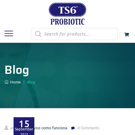
Products
search
Blog
Home
|
Blog
15
admin
lovoo como funciona
0 Comments
September
2021