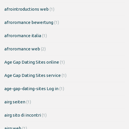
afrointroductions web
(1)
afroromance bewertung
(1)
afroromance italia
(1)
afroromance web
(2)
Age Gap Dating Sites online
(1)
Age Gap Dating Sites service
(1)
age-gap-dating-sites Log in
(1)
airg seiten
(1)
airg sito di incontri
(1)
airg web
(1)