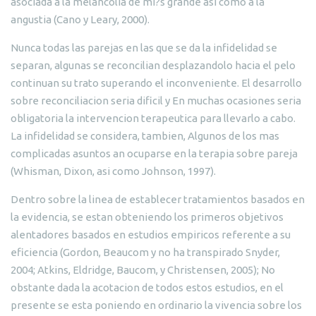
asociada a la melancolia de mi?s grande asi como a la
angustia (Cano y Leary, 2000).
Nunca todas las parejas en las que se da la infidelidad se
separan, algunas se reconcilian desplazandolo hacia el pelo
continuan su trato superando el inconveniente. El desarrollo
sobre reconciliacion seria dificil y En muchas ocasiones seria
obligatoria la intervencion terapeutica para llevarlo a cabo.
La infidelidad se considera, tambien, Algunos de los mas
complicadas asuntos an ocuparse en la terapia sobre pareja
(Whisman, Dixon, asi como Johnson, 1997).
Dentro sobre la linea de establecer tratamientos basados en
la evidencia, se estan obteniendo los primeros objetivos
alentadores basados en estudios empiricos referente a su
eficiencia (Gordon, Beaucom y no ha transpirado Snyder,
2004; Atkins, Eldridge, Baucom, y Christensen, 2005); No
obstante dada la acotacion de todos estos estudios, en el
presente se esta poniendo en ordinario la vivencia sobre los