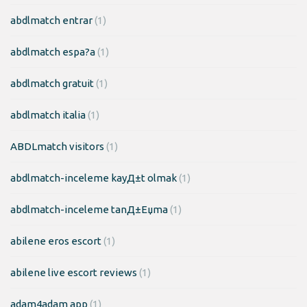
abdlmatch entrar
(1)
abdlmatch espa?a
(1)
abdlmatch gratuit
(1)
abdlmatch italia
(1)
ABDLmatch visitors
(1)
abdlmatch-inceleme kayД±t olmak
(1)
abdlmatch-inceleme tanД±Еџma
(1)
abilene eros escort
(1)
abilene live escort reviews
(1)
adam4adam app
(1)