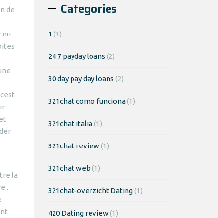
Categories
in de
 nu
1
(3)
oites
24 7 payday loans
(2)
’une
30 day pay day loans
(2)
 cest
321chat como funciona
(1)
ur
et
321chat italia
(1)
oder
321chat review
(1)
321chat web
(1)
tre la
e .
321chat-overzicht Dating
(1)
e
ent
420 Dating review
(1)