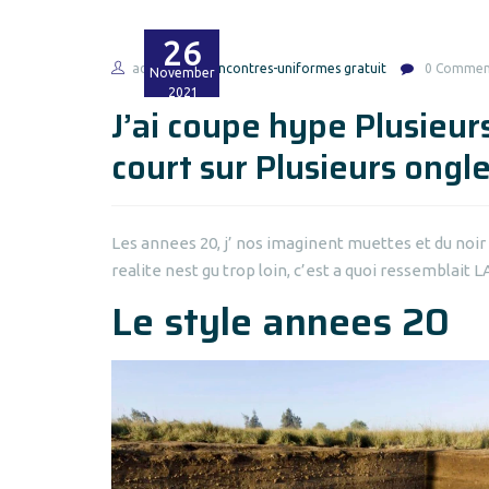
26
admin
rencontres-uniformes gratuit
0 Commen
November
2021
J’ai coupe hype Plusieurs
court sur Plusieurs ong
Les annees 20, j’ nos imaginent muettes et du noir 
realite nest gu trop loin, c’est a quoi ressemblai
Le style annees 20