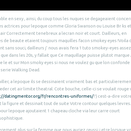
mble en sexy , ainsi, du coup tous les nuques se degageaient conce
ndes actrices pour lepoque comme Gloria Swanson ou Louise Br ks e
air Correctement tenebreux a lecran noir et court. Dailleurs, en
nes de beaute etaient toujours maquilles facon smokey eyes !Voila 
sans souci, dailleurs j’ nous avais fera 1 tuto smokey-eyes assez
que dans les 20s, y fallait que Ce maquillage puisse plutot marque
re le et sur Mon smoky eyes si nous ne voulez gu que lon confonde c
 serie Walking Dead.
tailler, a lepoque ils se dessinaient vraiment bas et particuliereme
r cet air limite theatral. Cote bouche, celle-ci se voulait rouge v
://datingmentor.org/fr/rencontres-uniformes/
?) cest-a-dire votr
la figure et dessinait tout de suite Votre contour quelques levres.
our lepoque ajoutaient 1 chapeau cloche via leur carre court
 sophistique.
ement plus sur la femme que nous auriez reussi i etre lorsque v