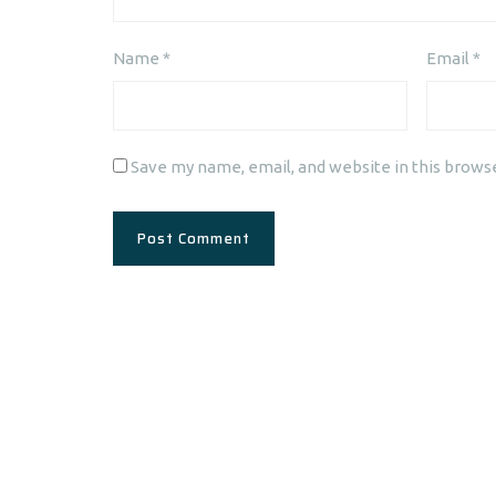
Name
*
Email
*
Save my name, email, and website in this brows