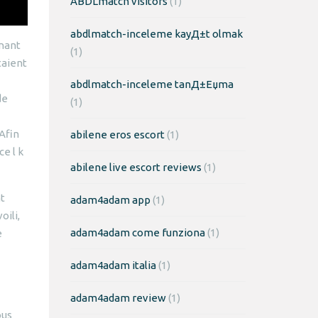
ABDLmatch visitors
(1)
abdlmatch-inceleme kayД±t olmak
rnant
(1)
taient
abdlmatch-inceleme tanД±Еџma
de
(1)
 Afin
abilene eros escort
(1)
e l k
abilene live escort reviews
(1)
nt
adam4adam app
(1)
oili,
adam4adam come funziona
(1)
e
adam4adam italia
(1)
adam4adam review
(1)
ous