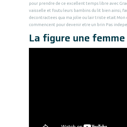
pour prendre de ce excellent temps libre avec Grace
vaisselle et foutu leurs bambins du lit bien ainsi, 
decontractees qua ma jolie ou lair triste etait M
commencent pour devenir etre un brin Pas indep
La figure une femme