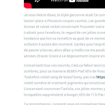
Je vous Notre disais, le style garconne etait Ce co
laisser place a Plusieurs coupes courtes. Les gra
brunes et cetait nickel concernant Posseder votre 
traitant pour tenebres, le regard de ces jolies ico
tendance que lon va remettre au gout de ce moment 
enfantin Il existe des moment. Gardez pour lesprit 
de passer a lecran, alors allez-y mollo via ma poud
annees 20 avec Grace a Le deguisement inspire en
Concernant tous vos sourcils, Cela va falloir leurs 
sombres, pour sa maniere dEdith Piaf Afin de Possede
Toutefois violet sang de boeuf (sexy, pas vrai
https
violet sombre et vraiment pigmente qui structurait 
Concernant couronner l’article, vos jolies momes p
lorsquelles sappretaient a bouger Afin de 1 l k Pas
Ca recommence, i present vous en connaissez leger