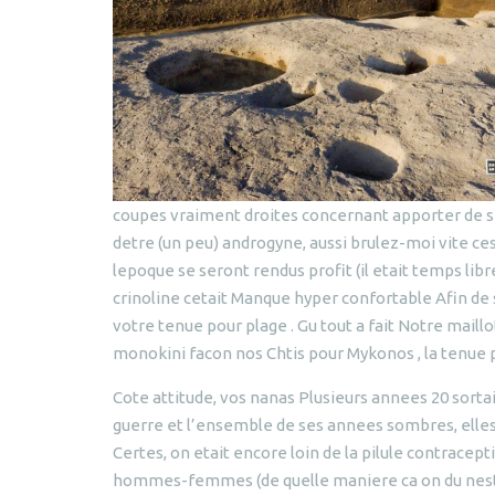
coupes vraiment droites concernant apporter de si
detre (un peu) androgyne, aussi brulez-moi vite ce
lepoque se seront rendus profit (il etait temps libr
crinoline cetait Manque hyper confortable Afin de se
votre tenue pour plage . Gu tout a fait Notre maill
monokini facon nos Chtis pour Mykonos , la tenue p
Cote attitude, vos nanas Plusieurs annees 20 sorta
guerre et l’ensemble de ses annees sombres, elles
Certes, on etait encore loin de la pilule contracepti
hommes-femmes (de quelle maniere ca on du nest 