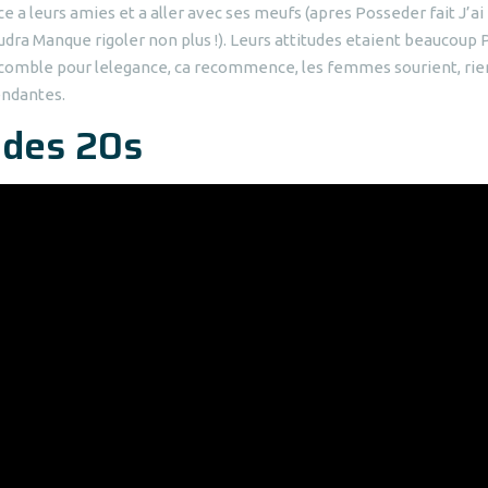
 a leurs amies et a aller avec ses meufs (apres Posseder fait J’ai
faudra Manque rigoler non plus !). Leurs attitudes etaient beaucoup 
on comble pour lelegance, ca recommence, les femmes sourient, rie
endantes.
 des 20s