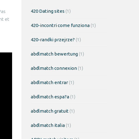
420 Dating sites
(1)
Pas
nt et
420-incontri come funziona
(1)
420-randki przejrze?
(1)
abdlmatch bewertung
(1)
abdlmatch connexion
(1)
abdlmatch entrar
(1)
abdlmatch espa?a
(1)
abdlmatch gratuit
(1)
abdlmatch italia
(1)