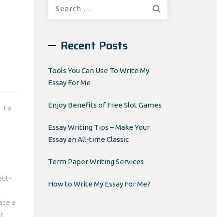
Search
for:
Recent Posts
Tools You Can Use To Write My
Essay For Me
Enjoy Benefits of Free Slot Games
. La
Essay Writing Tips – Make Your
Essay an All-time Classic
Term Paper Writing Services
eut-
How to Write My Essay For Me?
ace a
ur