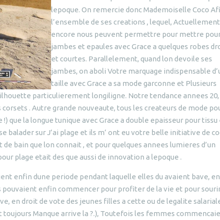
lepoque. On remercie donc Mademoiselle Coco Af
l’ensemble de ses creations , lequel, Actuellement
encore nous peuvent permettre pour mettre pour
jambes et epaules avec Grace a quelques robes dr
et courtes.
Parallelement, quand lon devoile ses
jambes, on aboli Votre marquage indispensable d
taille avec Grace a sa mode garconne et Plusieurs
lhouette particulierement longiligne. Notre tendance annees 20,
s corsets . Autre grande nouveaute, tous les createurs de mode po
e !) que la longue tunique avec Grace a double epaisseur pour tissu 
 balader sur J’ai plage et ils m’ ont eu votre belle initiative de c
ot de bain que lon connait , et pour quelques annees lumieres d’un
our plage etait des que aussi de innovation a lepoque .
ient enfin dune periode pendant laquelle elles du avaient bave, en
 pouvaient enfin commencer pour profiter de la vie et pour sourir
ve, en droit de vote des jeunes filles a cette ou de legalite salarial
toujours Manque arrive la ?.), Toutefois les femmes commencai