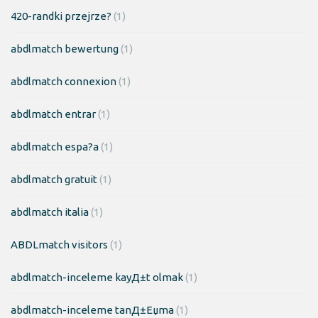
420-randki przejrze?
(1)
abdlmatch bewertung
(1)
abdlmatch connexion
(1)
abdlmatch entrar
(1)
abdlmatch espa?a
(1)
abdlmatch gratuit
(1)
abdlmatch italia
(1)
ABDLmatch visitors
(1)
abdlmatch-inceleme kayД±t olmak
(1)
abdlmatch-inceleme tanД±Еџma
(1)