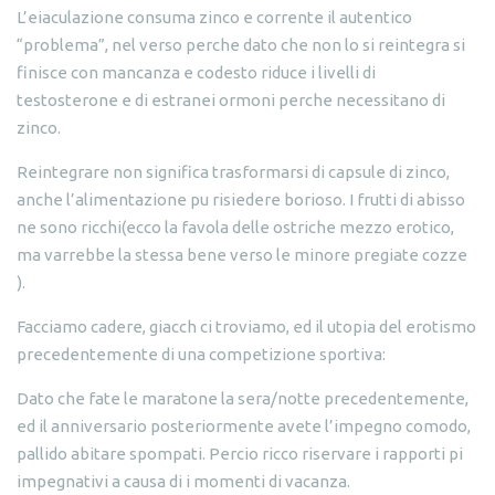
L’eiaculazione consuma zinco e corrente il autentico
“problema”, nel verso perche dato che non lo si reintegra si
finisce con mancanza e codesto riduce i livelli di
testosterone e di estranei ormoni perche necessitano di
zinco.
Reintegrare non significa trasformarsi di capsule di zinco,
anche l’alimentazione pu risiedere borioso. I frutti di abisso
ne sono ricchi(ecco la favola delle ostriche mezzo erotico,
ma varrebbe la stessa bene verso le minore pregiate cozze
).
Facciamo cadere, giacch ci troviamo, ed il utopia del erotismo
precedentemente di una competizione sportiva:
Dato che fate le maratone la sera/notte precedentemente,
ed il anniversario posteriormente avete l’impegno comodo,
pallido abitare spompati. Percio ricco riservare i rapporti pi
impegnativi a causa di i momenti di vacanza.