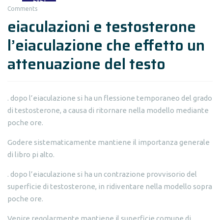
Comments
eiaculazioni e testosterone
l’eiaculazione che effetto un
attenuazione del testo
. dopo l’eiaculazione si ha un flessione temporaneo del grado
di testosterone, a causa di ritornare nella modello mediante
poche ore.
Godere sistematicamente mantiene il importanza generale
di libro pi alto.
. dopo l’eiaculazione si ha un contrazione provvisorio del
superficie di testosterone, in ridiventare nella modello sopra
poche ore.
Venire regolarmente mantiene il superficie comune di