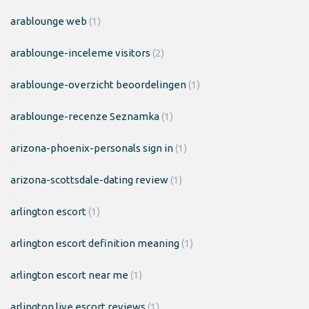
arablounge web
(1)
arablounge-inceleme visitors
(2)
arablounge-overzicht beoordelingen
(1)
arablounge-recenze Seznamka
(1)
arizona-phoenix-personals sign in
(1)
arizona-scottsdale-dating review
(1)
arlington escort
(1)
arlington escort definition meaning
(1)
arlington escort near me
(1)
arlington live escort reviews
(1)