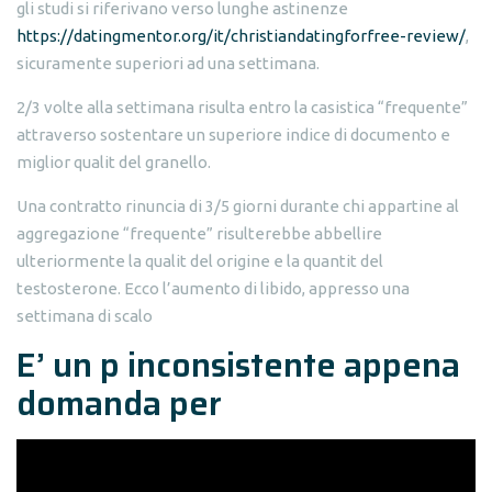
gli studi si riferivano verso lunghe astinenze
https://datingmentor.org/it/christiandatingforfree-review/
,
sicuramente superiori ad una settimana.
2/3 volte alla settimana risulta entro la casistica “frequente”
attraverso sostentare un superiore indice di documento e
miglior qualit del granello.
Una contratto rinuncia di 3/5 giorni durante chi appartine al
aggregazione “frequente” risulterebbe abbellire
ulteriormente la qualit del origine e la quantit del
testosterone. Ecco l’aumento di libido, appresso una
settimana di scalo
E’ un p inconsistente appena
domanda per