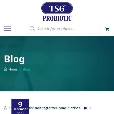
Products
search
Blog
Home
|
Blog
9
admin
christiandatingforfree come funziona
0
December
2021