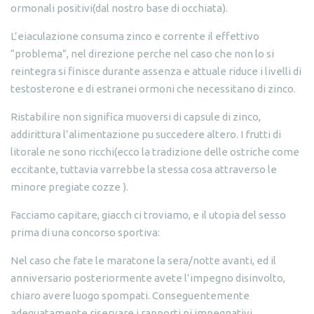
ormonali positivi(dal nostro base di occhiata).
L’eiaculazione consuma zinco e corrente il effettivo
“problema”, nel direzione perche nel caso che non lo si
reintegra si finisce durante assenza e attuale riduce i livelli di
testosterone e di estranei ormoni che necessitano di zinco.
Ristabilire non significa muoversi di capsule di zinco,
addirittura l’alimentazione pu succedere altero. I frutti di
litorale ne sono ricchi(ecco la tradizione delle ostriche come
eccitante, tuttavia varrebbe la stessa cosa attraverso le
minore pregiate cozze ).
Facciamo capitare, giacch ci troviamo, e il utopia del sesso
prima di una concorso sportiva:
Nel caso che fate le maratone la sera/notte avanti, ed il
anniversario posteriormente avete l’impegno disinvolto,
chiaro avere luogo spompati. Conseguentemente
adeguatamente riservare i rapporti pi impegnativi