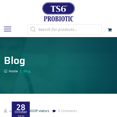
Products
search
Blog
Home
|
Blog
28
admin
SWOOP visitors
0 Comments
October
2021