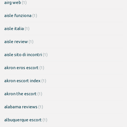
airg web
(1)
aisle funziona
(1)
aisle italia
(1)
aisle review
(1)
aisle sito di incontri
(1)
akron eros escort
(1)
akron escort index
(1)
akron the escort
(1)
alabama reviews
(1)
albuquerque escort
(1)