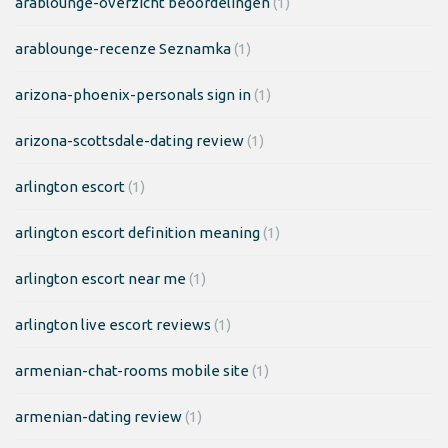
arablounge-overzicht beoordelingen
(1)
arablounge-recenze Seznamka
(1)
arizona-phoenix-personals sign in
(1)
arizona-scottsdale-dating review
(1)
arlington escort
(1)
arlington escort definition meaning
(1)
arlington escort near me
(1)
arlington live escort reviews
(1)
armenian-chat-rooms mobile site
(1)
armenian-dating review
(1)