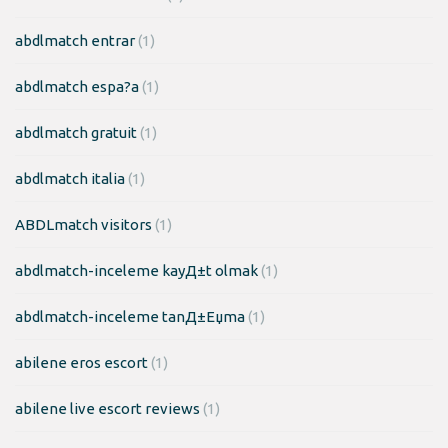
abdlmatch entrar
(1)
abdlmatch espa?a
(1)
abdlmatch gratuit
(1)
abdlmatch italia
(1)
ABDLmatch visitors
(1)
abdlmatch-inceleme kayД±t olmak
(1)
abdlmatch-inceleme tanД±Еџma
(1)
abilene eros escort
(1)
abilene live escort reviews
(1)