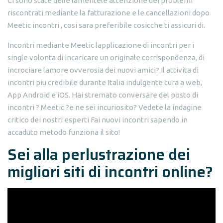
Ci sono state delle lamentele attenzione dei problemi
riscontrati mediante la fatturazione e le cancellazioni dopo
Meetic incontri , cosi sara preferibile cosicche ti assicuri di.
Incontri mediante Meetic lapplicazione di incontri per i
single volonta di incaricare un originale corrispondenza, di
incrociare lamore ovverosia dei nuovi amici? Il attivita di
incontri piu credibile durante Italia indulgente cura a web,
App Android e iOS. Hai stremato conversare del posto di
incontri ? Meetic ?e ne sei incuriosito? Vedete la indagine
critico dei nostri esperti Fai nuovi incontri sapendo in
accaduto metodo funziona il sito!
Sei alla perlustrazione dei
migliori siti di incontri online?