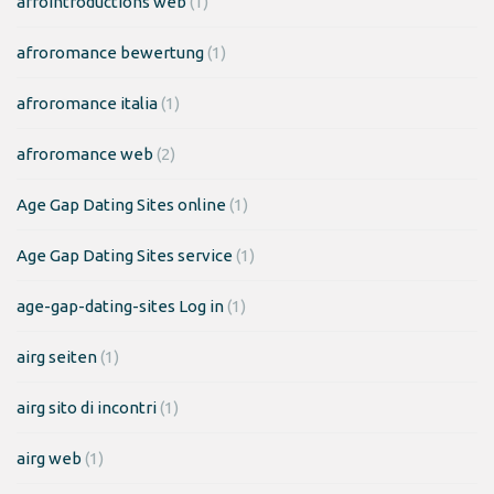
afrointroductions web
(1)
afroromance bewertung
(1)
afroromance italia
(1)
afroromance web
(2)
Age Gap Dating Sites online
(1)
Age Gap Dating Sites service
(1)
age-gap-dating-sites Log in
(1)
airg seiten
(1)
airg sito di incontri
(1)
airg web
(1)