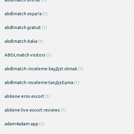
abdlmatch espa?a
(1)
abdlmatch gratuit
(1)
abdlmatch italia
(1)
ABDLmatch visitors
(1)
abdlmatch-inceleme kayД±t olmak
(1)
abdlmatch-inceleme tanД±Еџma
(1)
abilene eros escort
(1)
abilene live escort reviews
(1)
adam4adam app
(1)