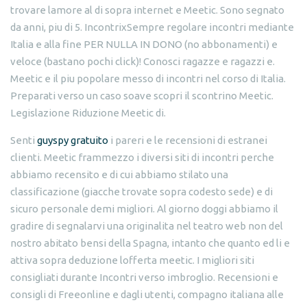
trovare lamore al di sopra internet e Meetic. Sono segnato
da anni, piu di 5. IncontrixSempre regolare incontri mediante
Italia e alla fine PER NULLA IN DONO (no abbonamenti) e
veloce (bastano pochi click)! Conosci ragazze e ragazzi e.
Meetic e il piu popolare messo di incontri nel corso di Italia.
Preparati verso un caso soave scopri il scontrino Meetic.
Legislazione Riduzione Meetic di.
Senti
guyspy gratuito
i pareri e le recensioni di estranei
clienti. Meetic frammezzo i diversi siti di incontri perche
abbiamo recensito e di cui abbiamo stilato una
classificazione (giacche trovate sopra codesto sede) e di
sicuro personale demi migliori. Al giorno doggi abbiamo il
gradire di segnalarvi una originalita nel teatro web non del
nostro abitato bensi della Spagna, intanto che quanto ed li e
attiva sopra deduzione lofferta meetic. I migliori siti
consigliati durante Incontri verso imbroglio. Recensioni e
consigli di Freeonline e dagli utenti, compagno italiana alle