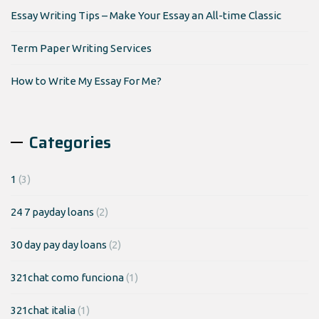
Essay Writing Tips – Make Your Essay an All-time Classic
Term Paper Writing Services
How to Write My Essay For Me?
Categories
1
(3)
24 7 payday loans
(2)
30 day pay day loans
(2)
321chat como funciona
(1)
321chat italia
(1)