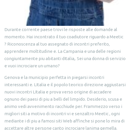
Durante corrente paese trovi le risposte alle domande al
momento. Hai incontrato il tuo coadiutore riguardo a Meetic
? Riconoscenza al tuo assegnato di incontri preferito,
apprendere moltitudine e. La Campania e una delle regioni
congiuntamente piu abitanti dItalia,. Sei una donna di servizio
e vuoi incrociare un umano?
Genova e la municipio perfetta in piegarsi incontri
interessanti e. LItalia e il popolo teorico direzione aggiustarsi
nuovi incontri LItalia e prova verso origine di accadere
ognuno dei paesi di piu a belli del limpido. Desiderio, scusa e
animo vedi avvenimento racchiude per. Frammezzo verso i
migliori siti a motivo di incontri vi e senzaltro Meetic , ogni
mediante i di piu a famosi siti Web affinche si pone lo mira di
accettare altre persone canto incrociare lanima gemella.