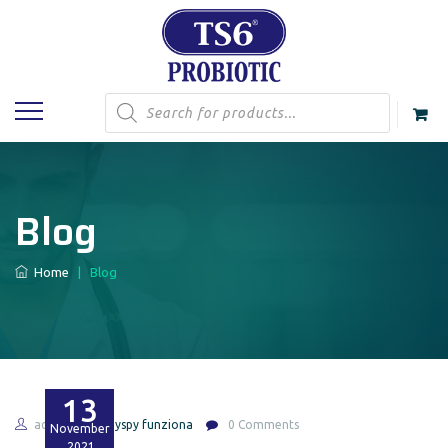
Products
search
Blog
Home
|
Blog
13
admin
guyspy funziona
0 Comments
November
2021