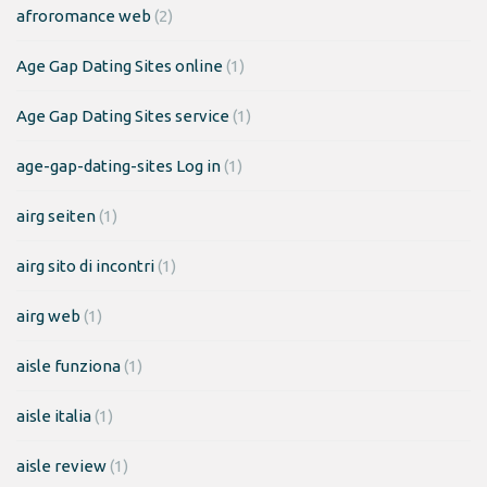
afroromance web
(2)
Age Gap Dating Sites online
(1)
Age Gap Dating Sites service
(1)
age-gap-dating-sites Log in
(1)
airg seiten
(1)
airg sito di incontri
(1)
airg web
(1)
aisle funziona
(1)
aisle italia
(1)
aisle review
(1)