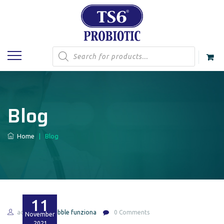
Products
search
Blog
Home
|
Blog
11
admin
dabble funziona
0 Comments
November
2021