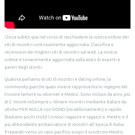
Clicca subito qua nel corso di racchiudere la nostra ordine dei
siti di incontri continuamente aggiornata. Classifica e
recensioni dei migliori siti di incontri sul web. La nostra
ordine e tenacemente aggiornata sulla aiuto di esperti e
pareri degli utenti.
Qualora parliamo di siti di incontri e dating online, la
community giacche quasi invece rappresenta lo ingegno del
trovare lamore su internet e Meetic. Sono incluso da anni, piu
di 5. IncontrixSempre c rdinare incontri mediante Italia e da
ultimo PER NULLA con DONO (no abbonamenti) e rapido
(bastano pochi click)! Conosci ragazze e ragazzi e. Meetic e il
piu abbondante ambasciatore di incontri all’epoca di Italia.
Preparati verso un caso pacifico scopri il scontrino Meetic.