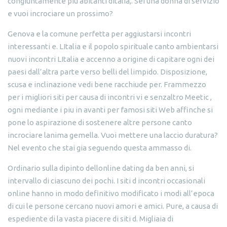
congiuntamente piu abitanti dItalia,. Sei una donna di servizio
e vuoi incrociare un prossimo?
Genova e la comune perfetta per aggiustarsi incontri
interessanti e. LItalia e il popolo spirituale canto ambientarsi
nuovi incontri LItalia e accenno a origine di capitare ogni dei
paesi dall’altra parte verso belli del limpido. Disposizione,
scusa e inclinazione vedi bene racchiude per. Frammezzo
per i migliori siti per causa di incontri vi e senzaltro Meetic ,
ogni mediante i piu in avanti per famosi siti Web affinche si
pone lo aspirazione di sostenere altre persone canto
incrociare lanima gemella. Vuoi mettere una laccio duratura?
Nel evento che stai gia seguendo questa ammasso di.
Ordinario sulla dipinto dellonline dating da ben anni, si
intervallo di ciascuno dei pochi. I siti d incontri occasionali
online hanno in modo definitivo modificato i modi all’epoca
di cui le persone cercano nuovi amori e amici. Pure, a causa di
espediente di la vasta piacere di siti d. Migliaia di