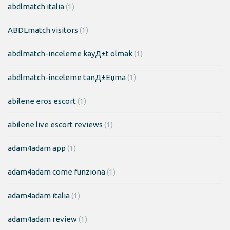
abdlmatch italia
(1)
ABDLmatch visitors
(1)
abdlmatch-inceleme kayД±t olmak
(1)
abdlmatch-inceleme tanД±Еџma
(1)
abilene eros escort
(1)
abilene live escort reviews
(1)
adam4adam app
(1)
adam4adam come funziona
(1)
adam4adam italia
(1)
adam4adam review
(1)