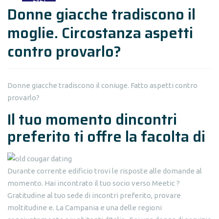
Donne giacche tradiscono il
moglie. Circostanza aspetti
contro provarlo?
Donne giacche tradiscono il coniuge. Fatto aspetti contro
provarlo?
Il tuo momento dincontri
preferito ti offre la facolta di
Durante corrente edificio trovi le risposte alle domande al
momento. Hai incontrato il tuo socio verso Meetic ?
Gratitudine al tuo sede di incontri preferito, provare
moltitudine e.
La Campania e una delle regioni