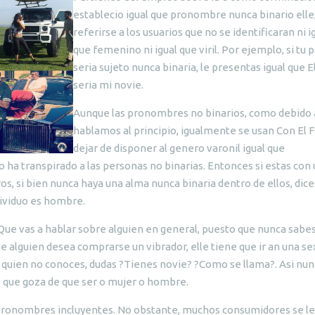
establecio igual que pronombre nunca binario elle
referirse a los usuarios que no se identificaran ni i
que femenino ni igual que viril. Por ejemplo, si tu 
seria sujeto nunca binaria, le presentas igual que E
seria mi novie.
Aunque las pronombres no binarios, como debido 
hablamos al principio, igualmente se usan Con El 
dejar de disponer al genero varonil igual que
no ha transpirado a las personas no binarias. Entonces si estas con
s, si bien nunca haya una alma nunca binaria dentro de ellos, dice
dividuo es hombre.
ue vas a hablar sobre alguien en general, puesto que nunca sabe
 alguien desea comprarse un vibrador, elle tiene que ir an una se
 quien no conoces, dudas ?Tienes novie? ?Como se llama?. Asi nun
o que goza de que ser o mujer o hombre.
 pronombres incluyentes. No obstante, muchos consumidores se le