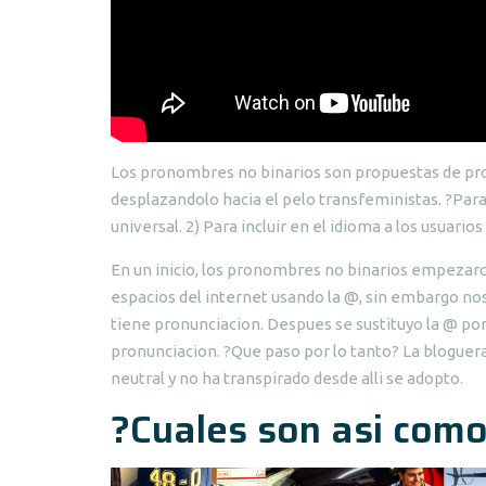
Los pronombres no binarios son propuestas de pro
desplazandolo hacia el pelo transfeministas. ?Para
universal. 2) Para incluir en el idioma a los usuarios
En un inicio, los pronombres no binarios empezaron
espacios del internet usando la @, sin embargo no
tiene pronunciacion. Despues se sustituyo la @ por
pronunciacion. ?Que paso por lo tanto? La bloguer
neutral y no ha transpirado desde alli se adopto.
?Cuales son asi com