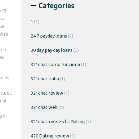
Categories
 El
osas
1
(3)
que
sobre
24 7 payday loans
(2)
r a
30 day pay day loans
(2)
las
321chat como funciona
(1)
ue es
321chat italia
(1)
u, el,
321chat review
(1)
gual
321chat web
(1)
 ahi
321chat-overzicht Dating
(1)
420 Dating review
(1)