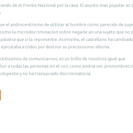
ndo de el Frente Nazional por la casa. El asunto mas popular es 
.
que el androcentrismo de utilizar al hombre como parecido de suj
 como la microdiscriminacion sobre negarle an una sujeto que no 
a palabra que si la represente. Asimismo, el castellano ha cambiad
os ejecutaba a todos por destruir su preciosisimo idioma.
 utilizamos de comunicarnos, es un brillo de nosotros igual que
cluir a todas las personas en el con, como podria ser, pronombres 
cluyente y no ha transpirado discriminatoria.