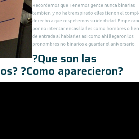
Recordemos que Tenemos gente nunca binarias
tambien, y no ha transpirado ellas tienen al compl
derecho a que respetemos su identidad. Empezan
por no intentar encasillarles como hombres o he
de entrada al hablarles asi como ahi llegaron los
pronombres no binarios a guardar el aniversario.
?Que son las
ios? ?Como aparecieron?