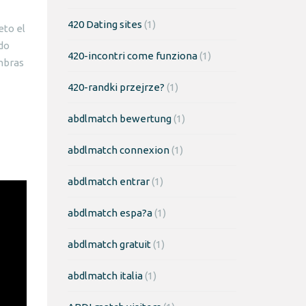
420 Dating sites
(1)
eto el
do
420-incontri come funziona
(1)
mbras
420-randki przejrze?
(1)
abdlmatch bewertung
(1)
abdlmatch connexion
(1)
abdlmatch entrar
(1)
abdlmatch espa?a
(1)
abdlmatch gratuit
(1)
abdlmatch italia
(1)