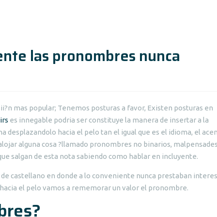
ente las pronombres nunca
asii?n mas popular; Tenemos posturas a favor, Existen posturas en
irs
es innegable podria ser constituye la manera de insertar a la
a desplazandolo hacia el pelo tan el igual que es el idioma, el acen
ojar alguna cosa ?llamado pronombres no binarios, malpensades
ue salgan de esta nota sabiendo como hablar en incluyente.
s de castellano en donde a lo conveniente nunca prestaban intere
lo hacia el pelo vamos a rememorar un valor el pronombre.
bres?