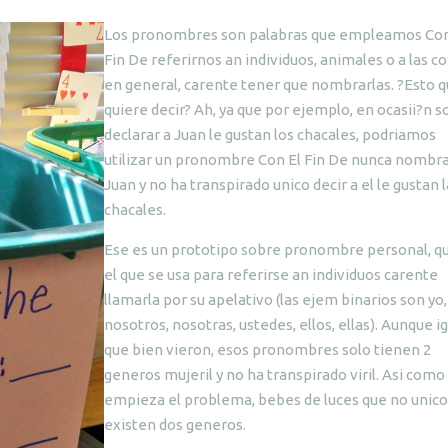
Los pronombres son palabras que empleamos Con
Fin De referirnos an individuos, animales o a las c
en general, carente tener que nombrarlas. ?Esto 
quiere decir? Ah, ya que por ejemplo, en ocasii?n 
declarar a Juan le gustan los chacales, podriamos
utilizar un pronombre Con El Fin De nunca nombra
Juan y no ha transpirado unico decir a el le gustan 
chacales.
Ese es un prototipo sobre pronombre personal, q
el que se usa para referirse an individuos carente
llamarla por su apelativo (las ejem binarios son yo, t
nosotros, nosotras, ustedes, ellos, ellas). Aunque i
que bien vieron, esos pronombres solo tienen 2
generos mujeril y no ha transpirado viril. Asi como
empieza el problema, bebes de luces que no unico
existen dos generos.