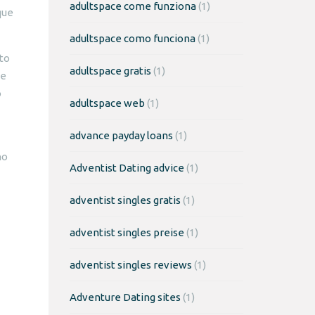
adultspace come funziona
(1)
que
adultspace como funciona
(1)
eto
adultspace gratis
(1)
se
o
adultspace web
(1)
advance payday loans
(1)
no
Adventist Dating advice
(1)
adventist singles gratis
(1)
adventist singles preise
(1)
adventist singles reviews
(1)
Adventure Dating sites
(1)