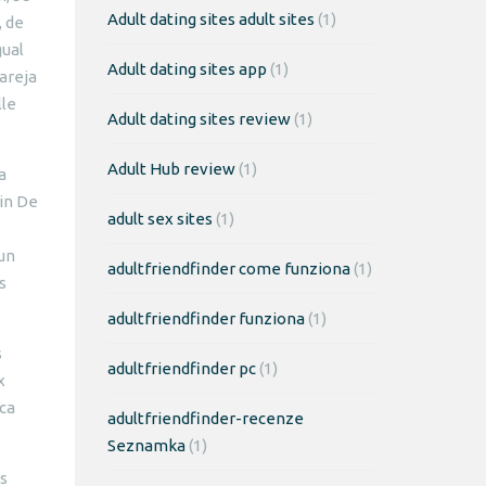
Adult dating sites adult sites
(1)
, de
gual
Adult dating sites app
(1)
pareja
lle
Adult dating sites review
(1)
Adult Hub review
(1)
a
Fin De
adult sex sites
(1)
 un
adultfriendfinder come funziona
(1)
s
adultfriendfinder funziona
(1)
s
adultfriendfinder pc
(1)
x
ca
adultfriendfinder-recenze
Seznamka
(1)
s