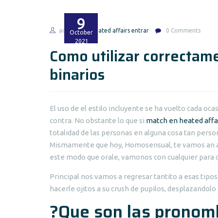
9
admin
heated affairs entrar
0 Comments
October
2021
Como utilizar correctam
binarios
El uso de el estilo incluyente se ha vuelto cada oc
contra. No obstante lo que si
match en heated affa
totalidad de las personas en alguna cosa tan person
Mismamente que hoy, Homosensual, te vamos an al
este modo que orale, vamonos con cualquier para q
Principal nos vamos a regresar tantito a esas tipo
hacerle ojitos a su crush de pupilos, desplazando
?Que son las pronom