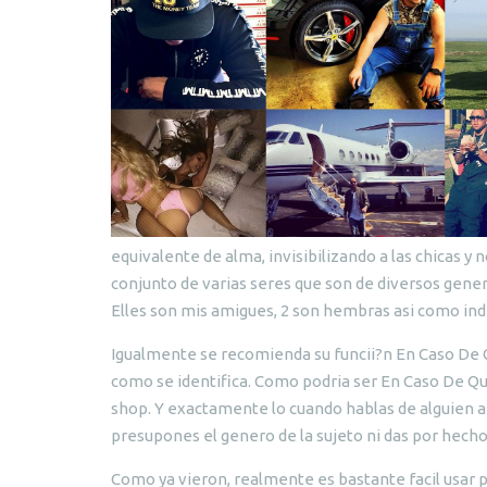
equivalente de alma, invisibilizando a las chicas y 
conjunto de varias seres que son de diversos genero
Elles son mis amigues, 2 son hembras asi como in
Igualmente se recomienda su funcii?n En Caso De Q
como se identifica. Como podria ser En Caso De Que
shop. Y exactamente lo cuando hablas de alguien a
presupones el genero de la sujeto ni das por hech
Como ya vieron, realmente es bastante facil usar