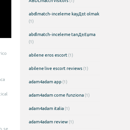
ABDLmatch visitors
(1)
abdlmatch-inceleme kayД±t olmak
(1)
abdlmatch-inceleme tanД±Еџma
(1)
rico
abilene eros escort
(1)
abilene live escort reviews
(1)
nca
adam4adam app
(1)
ical
adam4adam come funziona
(1)
adam4adam italia
(1)
adam4adam review
(1)
, se