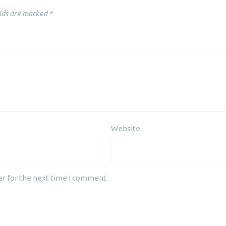
lds are marked
*
Website
er for the next time I comment.