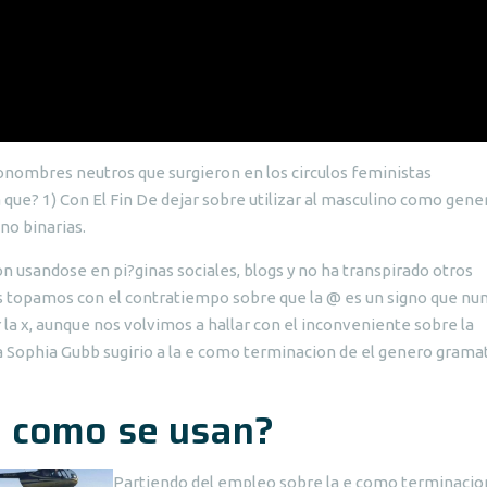
nombres neutros que surgieron en los circulos feministas
 que? 1) Con El Fin De dejar sobre utilizar al masculino como gene
 no binarias.
 usandose en pi?ginas sociales, blogs y no ha transpirado otros
s topamos con el contratiempo sobre que la @ es un signo que nu
 la x, aunque nos volvimos a hallar con el inconveniente sobre la
a Sophia Gubb sugirio a la e como terminacion de el genero gramat
o como se usan?
Partiendo del empleo sobre la e como terminacion