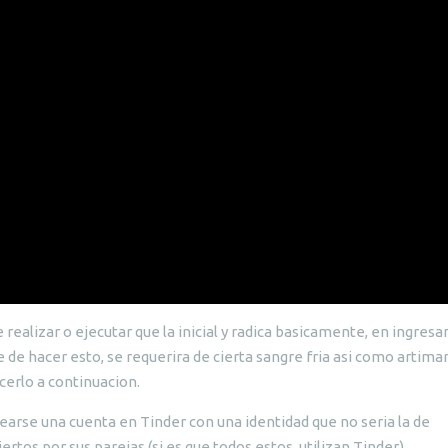
realizar o ejecutar que la inicial y radica basicamente, en ingresar
 de hacer esto, se requerira de cierta sangre fria asi como artima
cerlo a continuacion.
earse una cuenta en Tinder con una identidad que no seria la de
tos por sus parejas (si es que todos estos, utilizan Tinder)