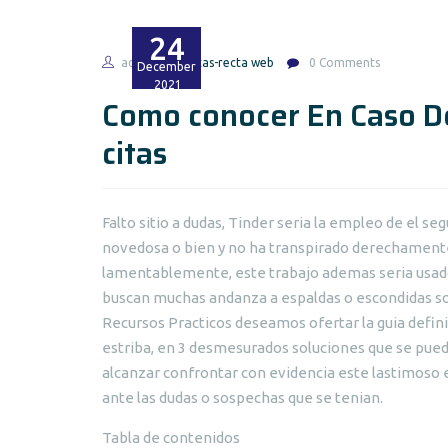
24
admin
citas-recta web
0 Comments
December
2021
Como conocer En Caso De
citas
Falto sitio a dudas, Tinder seria la empleo de el 
novedosa o bien y no ha transpirado derechamente
lamentablemente, este trabajo ademas seria usado
buscan muchas andanza a espaldas o escondidas sob
Recursos Practicos deseamos ofertar la guia defi
estriba, en 3 desmesurados soluciones que se puede
alcanzar confrontar con evidencia este lastimoso en
ante las dudas o sospechas que se tenian.
Tabla de contenidos