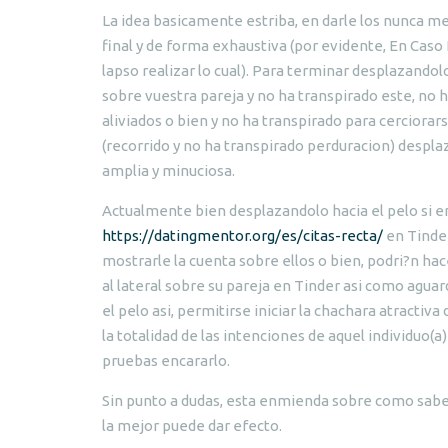
La idea basicamente estriba, en darle los nunca me
final y de forma exhaustiva (por evidente, En Ca
lapso realizar lo cual). Para terminar desplazandol
sobre vuestra pareja y no ha transpirado este, no 
aliviados o bien y no ha transpirado para cerciora
(recorrido y no ha transpirado perduracion) despla
amplia y minuciosa.
Actualmente bien desplazandolo hacia el pelo si en
https://datingmentor.org/es/citas-recta/
en Tinder
mostrarle la cuenta sobre ellos o bien, podri?n ha
al lateral sobre su pareja en Tinder asi como aguar
el pelo asi, permitirse iniciar la chachara atractiv
la totalidad de las intenciones de aquel individuo(
pruebas encararlo.
Sin punto a dudas, esta enmienda sobre como sabe
la mejor puede dar efecto.