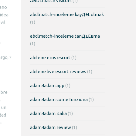
ABDLmatch visitors
(1)
iano
abdlmatch-inceleme kayД±t olmak
 idea
(1)
vil
abdlmatch-inceleme tanД±Еџma
n
(1)
rgo, ?
abilene eros escort
(1)
abilene live escort reviews
(1)
adam4adam app
(1)
obre
adam4adam come funziona
(1)
n
, un
adam4adam italia
(1)
dad
a
adam4adam review
(1)