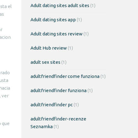
Adult dating sites adult sites
(1)
sta el
as
Adult dating sites app
(1)
ar
Adult dating sites review
(1)
racion
Adult Hub review
(1)
adult sex sites
(1)
irado
adultfriendfinder come funziona
(1)
usta
hacia
adultfriendfinder funziona
(1)
, ver
adultfriendfinder pc
(1)
adultfriendfinder-recenze
o que
Seznamka
(1)