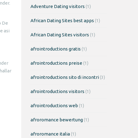
nder.
Adventure Dating visitors
(1)
African Dating Sites best apps
(1)
o De
e asi
African Dating Sites visitors
(1)
afrointroductions gratis
(1)
nder
afrointroductions preise
(1)
hallar
afrointroductions sito di incontri
(3)
afrointroductions visitors
(1)
afrointroductions web
(1)
afroromance bewertung
(1)
afroromance italia
(1)