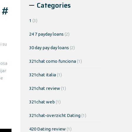
Categories
 #
1
(3)
24 7 payday loans
(2)
i su
30 day pay day loans
(2)
321chat como funciona
(1)
iosa
ijar
321chat italia
(1)
de
321chat review
(1)
321chat web
(1)
321chat-overzicht Dating
(1)
420 Dating review
(1)