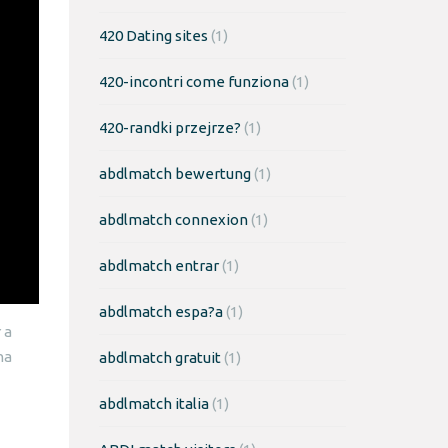
420 Dating sites
(1)
420-incontri come funziona
(1)
420-randki przejrze?
(1)
abdlmatch bewertung
(1)
abdlmatch connexion
(1)
abdlmatch entrar
(1)
abdlmatch espa?a
(1)
 a
na
abdlmatch gratuit
(1)
abdlmatch italia
(1)