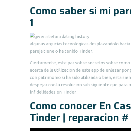
Como saber si mi pare
1
algunas argucias tecnologicas desplazandolo hacia
pareja tiene o ha tenido Tinder.
Ciertamente, este par sobre secretos sobre como c
acerca de la utilizacion de esta app de enlazar por
con patrimonio si ha sido utilizada o bien, esta si
despejar con la resolucion sub siguiente que para 
infidelidades en Tinder.
Como conocer En Cas
Tinder | reparacion #