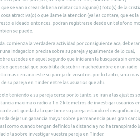
ue se van a crear deberia relatar con alguna(s) foto(s) de la crist
cosa atractiva(o) o que llame la atencion (ya les contare, que es la
 presto e ideado entonces, podran registrarse desde un telefono mo
ambien se puede.
ada, comienza la verdadera actividad por consiguiente aca, debera
r una indagacion precisa sobre su pareja y Igualmente de lo cual,
sobre ustedes en aquel segundo que iniciaran la busqueda sin emba
pleo geosocial que posibilita descubrir muchedumbre en un radio
nto mas cercano este su pareja de vosotros por lo tanto, sera mas
de su pareja en Tinder entre las usuarios que ahi.
pelo teniendo a su pareja cerca por lo tanto, se iran a las ajustes s
tancia maxima o radio a 1 o 2 kilometros de investigar usuarios e
uia de antiguedad a la que tiene su pareja estando el insignificante
ienda dejar un ganancia mayor sobre permanencia pues gran canti
si como cuando tengan definido la distancia y no ha transpirado l
dad o la sobre investigar vuestra pareja en Tinder.