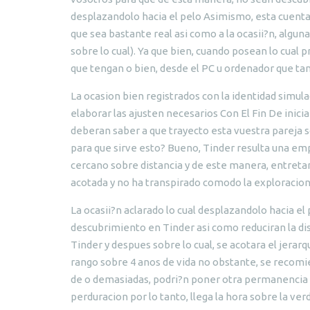
desplazandolo hacia el pelo Asimismo, esta cuenta q
que sea bastante real asi como a la ocasii?n, alguna 
sobre lo cual). Ya que bien, cuando posean lo cual
que tengan o bien, desde el PC u ordenador que t
La ocasion bien registrados con la identidad simul
elaborar las ajusten necesarios Con El Fin De inicia
deberan saber a que trayecto esta vuestra pareja 
para que sirve esto? Bueno, Tinder resulta una em
cercano sobre distancia y de este manera, entreta
acotada y no ha transpirado comodo la exploracion 
La ocasii?n aclarado lo cual desplazandolo hacia el 
descubrimiento en Tinder asi como reduciran la dis
Tinder y despues sobre lo cual, se acotara el jerarq
rango sobre 4 anos de vida no obstante, se recom
de o demasiadas, podri?n poner otra permanencia a
perduracion por lo tanto, llega la hora sobre la ver