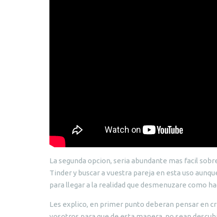
La segunda opcion, seria abundante mas facil sobre 
Tinder y buscar a vuestra pareja en esta uso aunque
para llegar a la realidad que desmenuzare como ha
Les explico, en primer punto deberan pensar en cr
vosotros para que de esta manera, no sean descubier