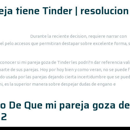
ja tiene Tinder | resolucion
Durante la reciente decision, requiere narrar con
 el pelo accesos que permitiran destapar sobre excelente forma, s
onocer si mi pareja goza de Tinder les podri?n dar referencia val
 parte de sus parejas. Hoy por hoy bien y como veran, no se puede f
endo usada por las parejas dejando cierta incertidumbre que se pue
mi, es la superior manera sobre despejar dudas de engano e
o De Que mi pareja goza de
 2