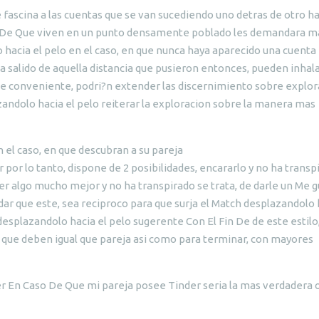
 fascina a las cuentas que se van sucediendo uno detras de otro ha
so De Que viven en un punto densamente poblado les demandara m
o hacia el pelo en el caso, en que nunca haya aparecido una cuenta
ha salido de aquella distancia que pusieron entonces, pueden inhal
rse conveniente, podri?n extender las discernimiento sobre explo
zandolo hacia el pelo reiterar la exploracion sobre la manera mas
 el caso, en que descubran a su pareja
 por lo tanto, dispone de 2 posibilidades, encararlo y no ha transp
cer algo mucho mejor y no ha transpirado se trata, de darle un Me g
dar que este, sea reciproco para que surja el Match desplazandolo 
a desplazandolo hacia el pelo sugerente Con El Fin De de este estilo
a) que deben igual que pareja asi como para terminar, con mayores
r En Caso De Que mi pareja posee Tinder seria la mas verdadera 