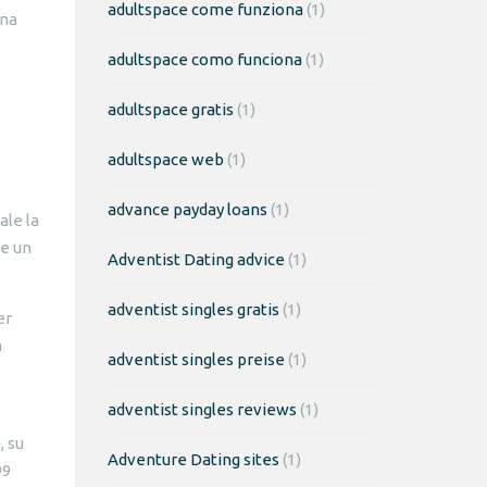
adultspace come funziona
(1)
una
adultspace como funciona
(1)
adultspace gratis
(1)
adultspace web
(1)
advance payday loans
(1)
ale la
de un
Adventist Dating advice
(1)
adventist singles gratis
(1)
er
n
adventist singles preise
(1)
adventist singles reviews
(1)
, su
Adventure Dating sites
(1)
99