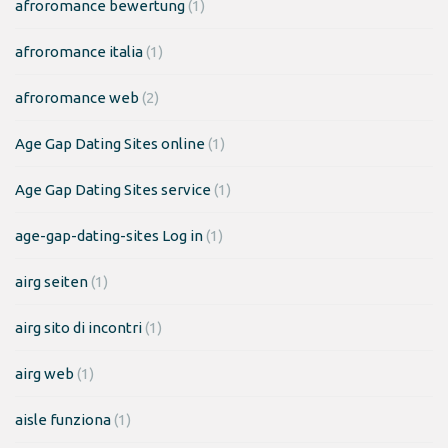
afroromance bewertung
(1)
afroromance italia
(1)
afroromance web
(2)
Age Gap Dating Sites online
(1)
Age Gap Dating Sites service
(1)
age-gap-dating-sites Log in
(1)
airg seiten
(1)
airg sito di incontri
(1)
airg web
(1)
aisle funziona
(1)