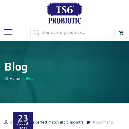
Products
search
Blog
Home
|
Blog
23
admin
the perfect match sito di incontri
0 Comments
August
2021