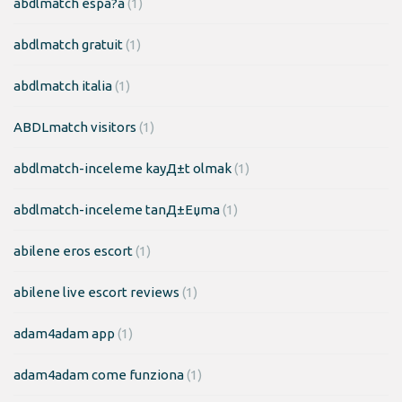
abdlmatch espa?a
(1)
abdlmatch gratuit
(1)
abdlmatch italia
(1)
ABDLmatch visitors
(1)
abdlmatch-inceleme kayД±t olmak
(1)
abdlmatch-inceleme tanД±Еџma
(1)
abilene eros escort
(1)
abilene live escort reviews
(1)
adam4adam app
(1)
adam4adam come funziona
(1)