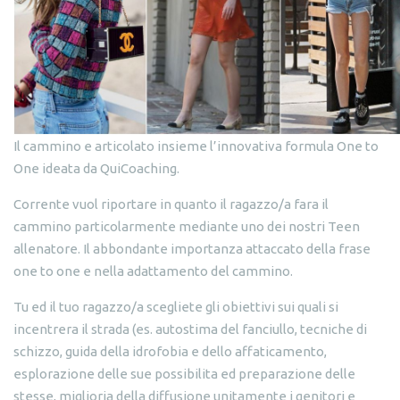
Il cammino e articolato insieme l’innovativa formula One to
One ideata da QuiCoaching.
Corrente vuol riportare in quanto il ragazzo/a fara il
cammino particolarmente mediante uno dei nostri Teen
allenatore. Il abbondante importanza attaccato della frase
one to one e nella adattamento del cammino.
Tu ed il tuo ragazzo/a scegliete gli obiettivi sui quali si
incentrera il strada (es. autostima del fanciullo, tecniche di
schizzo, guida della idrofobia e dello affaticamento,
esplorazione delle sue possibilita ed preparazione delle
stesse, miglioria della diffusione unitamente i genitori e