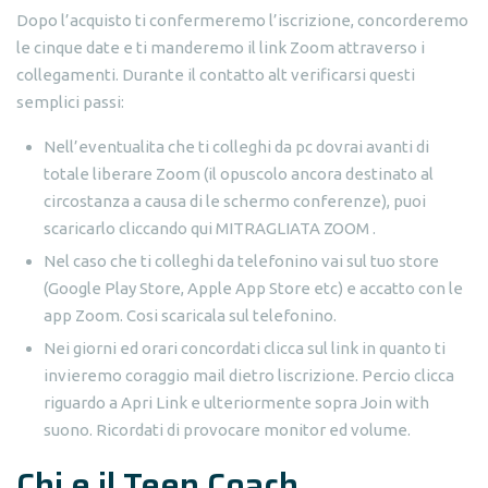
Dopo l’acquisto ti confermeremo l’iscrizione, concorderemo
le cinque date e ti manderemo il link Zoom attraverso i
collegamenti. Durante il contatto alt verificarsi questi
semplici passi:
Nell’eventualita che ti colleghi da pc dovrai avanti di
totale liberare Zoom (il opuscolo ancora destinato al
circostanza a causa di le schermo conferenze), puoi
scaricarlo cliccando qui MITRAGLIATA ZOOM .
Nel caso che ti colleghi da telefonino vai sul tuo store
(Google Play Store, Apple App Store etc) e accatto con le
app Zoom. Cosi scaricala sul telefonino.
Nei giorni ed orari concordati clicca sul link in quanto ti
invieremo coraggio mail dietro liscrizione. Percio clicca
riguardo a Apri Link e ulteriormente sopra Join with
suono. Ricordati di provocare monitor ed volume.
Chi e il Teen Coach