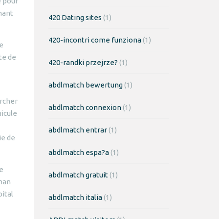
e pour
rnant
420 Dating sites
(1)
420-incontri come funziona
(1)
se
te de
420-randki przejrze?
(1)
abdlmatch bewertung
(1)
archer
abdlmatch connexion
(1)
hicule
abdlmatch entrar
(1)
ie de
abdlmatch espa?a
(1)
ne
abdlmatch gratuit
(1)
aman
pital
abdlmatch italia
(1)