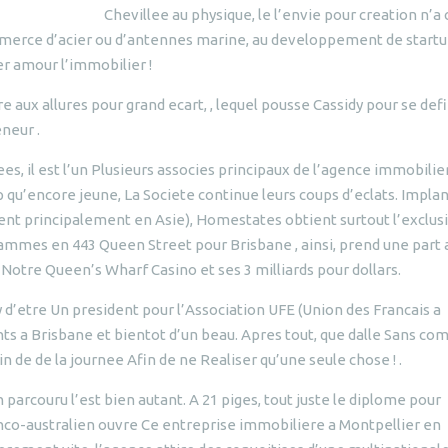
Chevillee au physique, le l’envie pour creation n’a
mmerce d’acier ou d’antennes marine, au developpement de startu
r amour l’immobilier !
e aux allures pour grand ecart, , lequel pousse Cassidy pour se defi
neur .
es, il est l’un Plusieurs associes principaux de l’agence immobilie
qu’encore jeune, La Societe continue leurs coups d’eclats. Impla
mment principalement en Asie), Homestates obtient surtout l’exclus
mmes en 443 Queen Street pour Brisbane , ainsi, prend une part 
 Notre Queen’s Wharf Casino et ses 3 milliards pour dollars.
’etre Un president pour l’Association UFE (Union des Francais a
nts a Brisbane et bientot d’un beau.
Apres tout, que dalle Sans co
in de de la journee Afin de ne Realiser qu’une seule chose ! .
arcouru l’est bien autant. A 21 piges, tout juste le diplome pour
nco-australien ouvre Ce entreprise immobiliere a Montpellier en