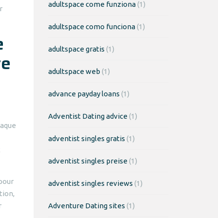
adultspace come funziona
(1)
r
adultspace como funciona
(1)
e
adultspace gratis
(1)
te
adultspace web
(1)
advance payday loans
(1)
Adventist Dating advice
(1)
haque
adventist singles gratis
(1)
t
adventist singles preise
(1)
 pour
adventist singles reviews
(1)
tion,
r
Adventure Dating sites
(1)