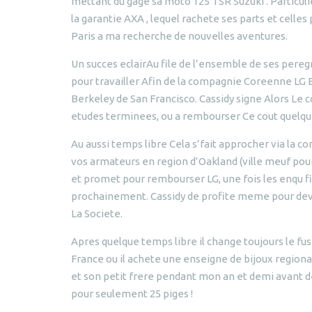
mettant du gage sa moto 125 TSR Suzuki . Particuli
la garantie AXA , lequel rachete ses parts et celles
Paris a ma recherche de nouvelles aventures.
Un succes eclairAu file de l’ensemble de ses pereg
pour travailler Afin de la compagnie Coreenne LG El
Berkeley de San Francisco. Cassidy signe Alors Le 
etudes terminees, ou a rembourser Ce cout quelqu
Au aussi temps libre Cela s’fait approcher via l
vos armateurs en region d’Oakland (ville meuf pour
et promet pour rembourser LG, une fois les enqu f
prochainement. Cassidy de profite meme pour de
La Societe.
Apres quelque temps libre il change toujours le fusi
France ou il achete une enseigne de bijoux regiona
et son petit frere pendant mon an et demi avant de 
pour seulement 25 piges !