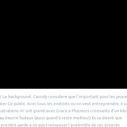
 Le background , Cassidy considere que l’important pour les jeun
ter Ce public. Avec tous les endroits ou on veut entreprendre, il v
ustraliens m’ ont grandi avec Grace a Plusieurs croissants d’un kilo
u beurre huileux (aussi quand il reste meilleur) ils se disent que
ent prendre garde a ne pas transposer l’ensemble de ses propres