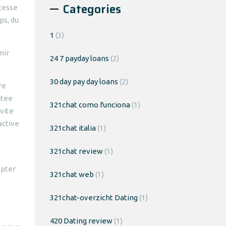
Categories
 cesse
ps, du
1
(3)
nir
24 7 payday loans
(2)
30 day pay day loans
(2)
re
ntee
321chat como funciona
(1)
ivite
active
321chat italia
(1)
321chat review
(1)
mpter
321chat web
(1)
321chat-overzicht Dating
(1)
420 Dating review
(1)