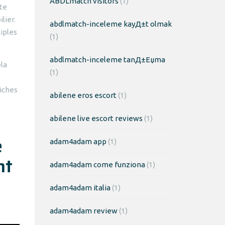
ABDLmatch visitors
(1)
ste
lier.
abdlmatch-inceleme kayД±t olmak
tiples
(1)
abdlmatch-inceleme tanД±Еџma
ela
(1)
riches
abilene eros escort
(1)
abilene live escort reviews
(1)
e
adam4adam app
(1)
nt
adam4adam come funziona
(1)
adam4adam italia
(1)
adam4adam review
(1)