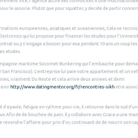
erement vite, l’agence attire des convoitises d’une multinational
 pour le associe. Plutot que pour squatter, y decide de partir conce
rinations europeennes, asiatiques et oceaniennes, Cela se recroi
ectronics qui lui propose pour financer les etudes pour l’Universi
contrat ou y s’engage a bosser pour eux pendant 10 ans un coup les
es etudes.
a compagnie maritime Socomet Bunkering qui l’embauche pour dem
 San Francisco). L’entreprise lui paie votre appartement et un ve
inies, vraiment Du Reste et cela arrive deux annees et demi
venir
http://www.datingmentor.org/fr/rencontres-sikh
etre assoc
l d’epaule, fatigue en rythme pour vie, il retourne dans le sud d’u
ux Afin de de bouchee de pain. Il y collabore avec Grace a une m
revendre l’affaire pour prix d’or, continuant de de nourrir son ca