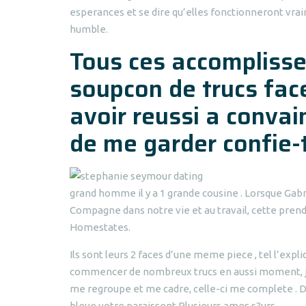
esperances et se dire qu’elles fonctionneront vraime
humble.
Tous ces accompliss
soupcon de trucs fac
avoir reussi a convai
de me garder confie-t-
grand homme il y a 1 grande cousine . Lorsque Gabriel
Compagne dans notre vie et au travail, cette prend 
Homestates.
Ils sont leurs 2 faces d’une meme piece , tel l’ex
commencer de nombreux trucs en aussi moment, j’ peu
me regroupe et me cadre, celle-ci me complete . D
bleue votre paraissent Plusieurs ames s?urs.