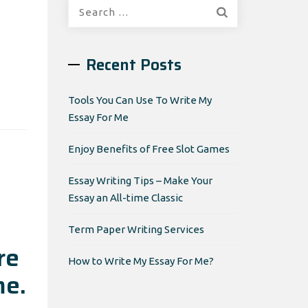
Search
for:
Recent Posts
Tools You Can Use To Write My
Essay For Me
Enjoy Benefits of Free Slot Games
Essay Writing Tips – Make Your
Essay an All-time Classic
Term Paper Writing Services
re
How to Write My Essay For Me?
me.