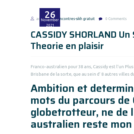
26
admin
rencontres-sikh gratuit
0 Comments
November
2021
CASSIDY SHORLAND Un Se
Theorie en plaisir
Franco-australien pour 38 ans, Cassidy est l’un P
Brisbane de la sorte, que au sein d’ 8 autres villes
Ambition et determin
mots du parcours de 
globetrotteur, ne de 
australien reste mon 