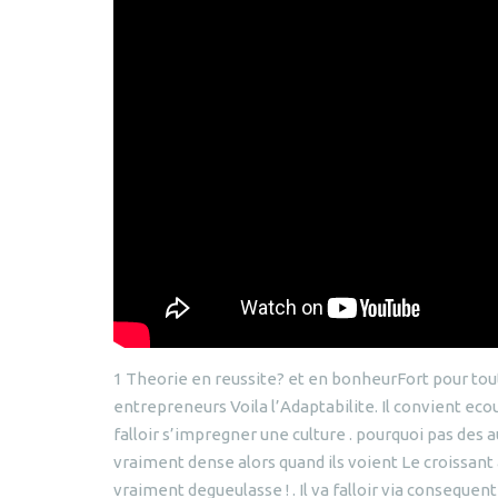
1 Theorie en reussite? et en bonheurFort pour tout
entrepreneurs Voila l’Adaptabilite. Il convient ecou
falloir s’impregner une culture . pourquoi pas des a
vraiment dense alors quand ils voient Le croissant a
vraiment degueulasse ! . Il va falloir via consequ