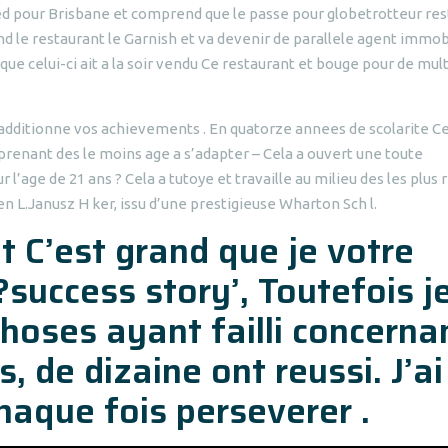
 pied pour Brisbane et comprend que le passe pour globetrotteur re
nd le restaurant le Garnish et va devenir de parallele agent immobi
que celui-ci ait a la soir vendu Ce restaurant et bouge pour de mul
 additionne vos achievements . En quatorze annees de scolarite C
prenant des le moins age a s’adapter – Cela a ouvert une toute
age de 21 ans ? Cela a tutoye et travaille au milieu des les plus 
ien L.Janusz H ker, issu d’une prestigieuse Wharton Sch l.
C’est grand que je votre
success story’, Toutefois j
choses ayant failli concerna
, de dizaine ont reussi. J’ai
 chaque fois perseverer .