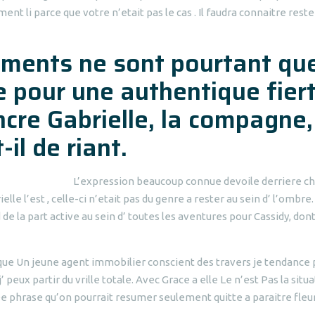
nt li parce que votre n’etait pas le cas . Il faudra connaitre reste
ements ne sont pourtant qu
e pour une authentique fier
ncre Gabrielle, la compagne,
il de riant.
L’expression beaucoup connue devoile derriere c
le l’est , celle-ci n’etait pas du genre a rester au sein d’ l’ombre.
de la part active au sein d’ toutes les aventures pour Cassidy, don
plique Un jeune agent immobilier conscient des travers je tendance
x partir du vrille totale. Avec Grace a elle Le n’est Pas la situa
e phrase qu’on pourrait resumer seulement quitte a paraitre fleu