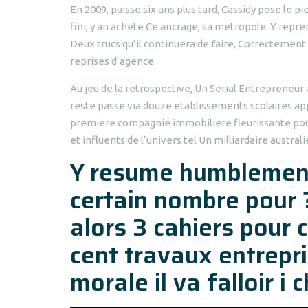
En 2009, puisse six ans plus tard, Cassidy pose le
fini, y an achete Ce ancrage, sa metropole. Y repre
Deux trucs qu’il continuera de faire, Correctement 
reprises d’agence.
Au jeu de la retrospective, Un Serial Entrepreneur
reste passe via douze etablissements scolaires ap
premiere compagnie immobiliere fleurissante pour l’
et influents de l’univers tel Un milliardaire austral
Y resume humblement 
certain nombre pour ?
alors 3 cahiers pour 
cent travaux entrepris
morale il va falloir i