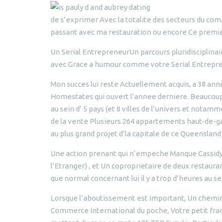
de s’exprimer Avec la totalite des secteurs du co
passant avec ma restauration ou encore Ce premie
Un Serial EntrepreneurUn parcours pluridisciplinair
avec Grace a humour comme votre Serial Entrepre
Mon succes lui reste Actuellement acquis, a 38 anne
Homestates qui ouvert l’annee derniere. Beaucoup 
au sein d’ 5 pays (et 8 villes de l’univers et nota
de la vente Plusieurs 264 appartements haut-de-ga
au plus grand projet d’la capitale de ce Queensland
Une action prenant qui n’empeche Manque Cassidy d
l’Etranger) , et Un coproprietaire de deux restaura
que normal concernant lui il y a trop d’heures au se
Lorsque l’aboutissement est important, Un chemin p
Commerce International du poche, Votre petit fra