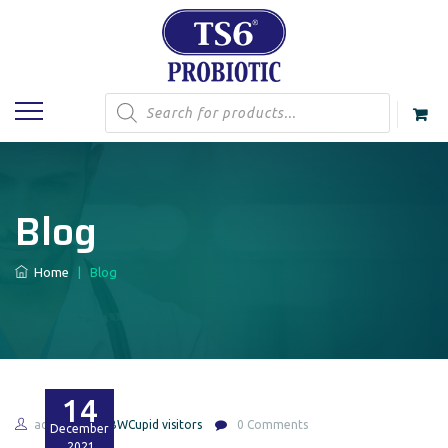
Products
search
Blog
Home
|
Blog
14
admin
BBWCupid visitors
0 Comments
December
2021