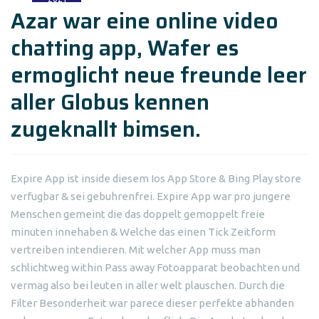
Azar war eine online video
chatting app, Wafer es
ermoglicht neue freunde leer
aller Globus kennen
zugeknallt bimsen.
Expire App ist inside diesem Ios App Store & Bing Play store
verfugbar & sei gebuhrenfrei. Expire App war pro jungere
Menschen gemeint die das doppelt gemoppelt freie
minuten innehaben & Welche das einen Tick Zeitform
vertreiben intendieren. Mit welcher App muss man
schlichtweg within Pass away Fotoapparat beobachten und
vermag also bei leuten in aller welt plauschen. Durch die
Filter Besonderheit war parece dieser perfekte abhanden