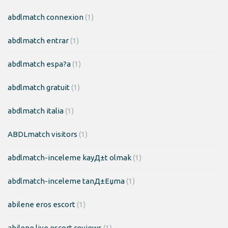
abdlmatch connexion
(1)
abdlmatch entrar
(1)
abdlmatch espa?a
(1)
abdlmatch gratuit
(1)
abdlmatch italia
(1)
ABDLmatch visitors
(1)
abdlmatch-inceleme kayД±t olmak
(1)
abdlmatch-inceleme tanД±Еџma
(1)
abilene eros escort
(1)
abilene live escort reviews
(1)