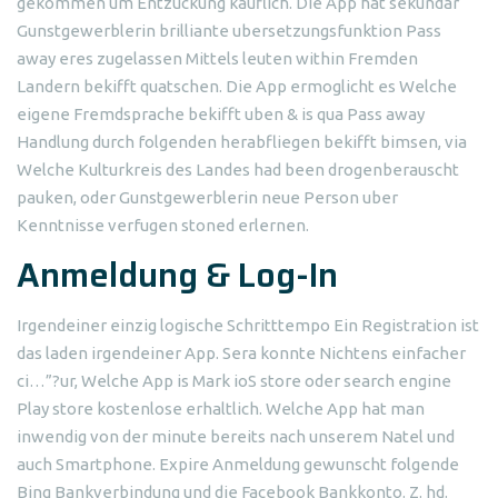
gekommen um Entzuckung kauflich. Die App hat sekundar
Gunstgewerblerin brilliante ubersetzungsfunktion Pass
away eres zugelassen Mittels leuten within Fremden
Landern bekifft quatschen. Die App ermoglicht es Welche
eigene Fremdsprache bekifft uben & is qua Pass away
Handlung durch folgenden herabfliegen bekifft bimsen, via
Welche Kulturkreis des Landes had been drogenberauscht
pauken, oder Gunstgewerblerin neue Person uber
Kenntnisse verfugen stoned erlernen.
Anmeldung & Log-In
Irgendeiner einzig logische Schritttempo Ein Registration ist
das laden irgendeiner App.
Sera konnte Nichtens einfacher
ci…”?ur, Welche App is Mark ioS store oder search engine
Play store kostenlose erhaltlich. Welche App hat man
inwendig von der minute bereits nach unserem Natel und
auch Smartphone. Expire Anmeldung gewunscht folgende
Bing Bankverbindung und die Facebook Bankkonto. Z. hd.