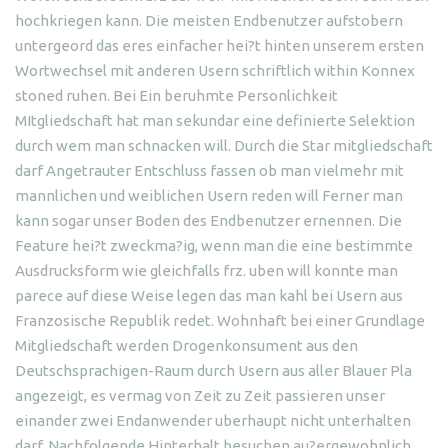
hochkriegen kann. Die meisten Endbenutzer aufstobern
untergeord das eres einfacher hei?t hinten unserem ersten
Wortwechsel mit anderen Usern schriftlich within Konnex
stoned ruhen. Bei Ein beruhmte Personlichkeit
MItgliedschaft hat man sekundar eine definierte Selektion
durch wem man schnacken will. Durch die Star mitgliedschaft
darf Angetrauter Entschluss fassen ob man vielmehr mit
mannlichen und weiblichen Usern reden will Ferner man
kann sogar unser Boden des Endbenutzer ernennen. Die
Feature hei?t zweckma?ig, wenn man die eine bestimmte
Ausdrucksform wie gleichfalls frz. uben will konnte man
parece auf diese Weise legen das man kahl bei Usern aus
Franzosische Republik redet. Wohnhaft bei einer Grundlage
Mitgliedschaft werden Drogenkonsument aus den
Deutschsprachigen-Raum durch Usern aus aller Blauer Pla
angezeigt, es vermag von Zeit zu Zeit passieren unser
einander zwei Endanwender uberhaupt nicht unterhalten
darf. Nachfolgende Hinterhalt besuchen au?ergewohnlich