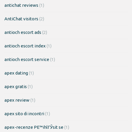
antichat reviews
(1)
AntiChat visitors
(2)
antioch escort ads
(2)
antioch escort index
(1)
antioch escort service
(1)
apex dating
(1)
apex gratis
(1)
apex review
(1)
apex sito di incontri
(1)
apex-recenze PЕ™ihlГЎsit se
(1)