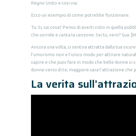
Regno Unito e cosi via.
Ecco un esempio di come potrebbe funzionare:
Tu: Si, sai cosa? Penso di averti visto in quella pubb
che sorride e canta la canzone. Sei tu, vero? Sua: 
Ancora una volta, si sentira attratta dalla tua sicur
l’umorismo non e l’unico modo per attirare natural
capire e che puoi fare in modo che belle donne si se
donne verso di te, maggiore sara l’attrazione che 
La verita sull’attrazi