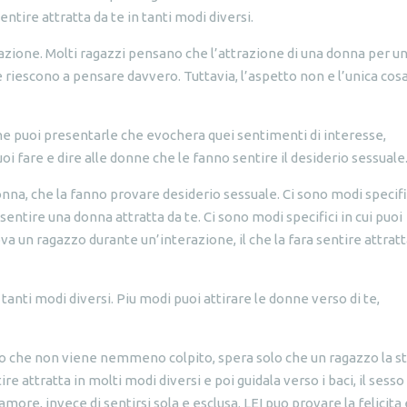
entire attratta da te in tanti modi diversi.
trazione. Molti ragazzi pensano che l’attrazione di una donna per u
e riescono a pensare davvero. Tuttavia, l’aspetto non e l’unica cos
 che puoi presentarle che evochera quei sentimenti di interesse,
oi fare e dire alle donne che le fanno sentire il desiderio sessuale
onna, che la fanno provare desiderio sessuale. Ci sono modi specifi
a sentire una donna attratta da te. Ci sono modi specifici in cui puoi
a un ragazzo durante un’interazione, il che la fara sentire attratt
anti modi diversi. Piu modi puoi attirare le donne verso di te,
o che non viene nemmeno colpito, spera solo che un ragazzo la st
tire attratta in molti modi diversi e poi guidala verso i baci, il sesso
ore, invece di sentirsi sola e esclusa. LEI puo provare la felicita 