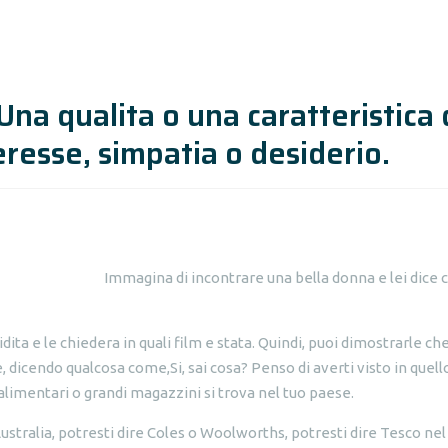
Una qualita o una caratteristica 
eresse, simpatia o desiderio.
Immagina di incontrare una bella donna e lei dice 
dita e le chiedera in quali film e stata. Quindi, puoi dimostrarle ch
e, dicendo qualcosa come,Si, sai cosa?
Penso di averti visto in quello
alimentari o grandi magazzini si trova nel tuo paese.
Australia, potresti dire Coles o Woolworths, potresti dire Tesco nel