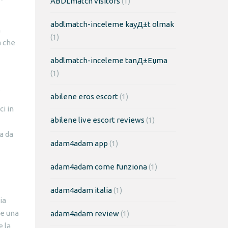
ABDLmatch visitors
(1)
abdlmatch-inceleme kayД±t olmak
n
(1)
a che
abdlmatch-inceleme tanД±Еџma
(1)
.
abilene eros escort
(1)
ci in
abilene live escort reviews
(1)
a da
adam4adam app
(1)
adam4adam come funziona
(1)
adam4adam italia
(1)
ia
 e una
adam4adam review
(1)
e la