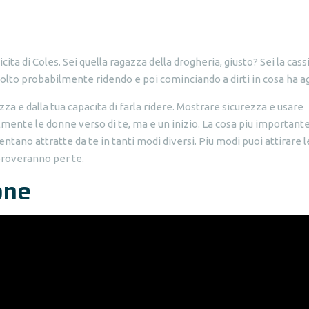
licita di Coles. Sei quella ragazza della drogheria, giusto? Sei la cass
[Molto probabilmente ridendo e poi cominciando a dirti in cosa ha a
ezza e dalla tua capacita di farla ridere. Mostrare sicurezza e usare
mente le donne verso di te, ma e un inizio. La cosa piu important
ntano attratte da te in tanti modi diversi. Piu modi puoi attirare l
proveranno per te.
one