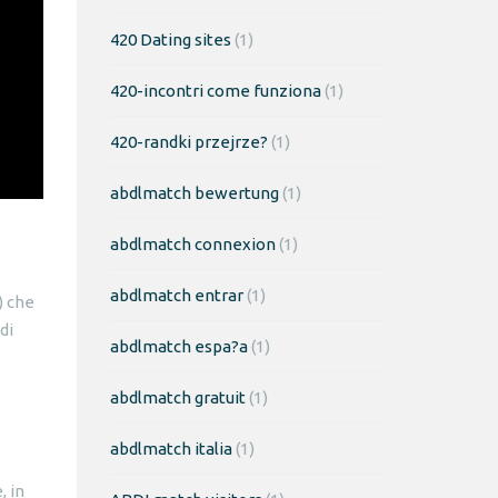
420 Dating sites
(1)
420-incontri come funziona
(1)
420-randki przejrze?
(1)
abdlmatch bewertung
(1)
abdlmatch connexion
(1)
abdlmatch entrar
(1)
) che
di
abdlmatch espa?a
(1)
abdlmatch gratuit
(1)
abdlmatch italia
(1)
, in