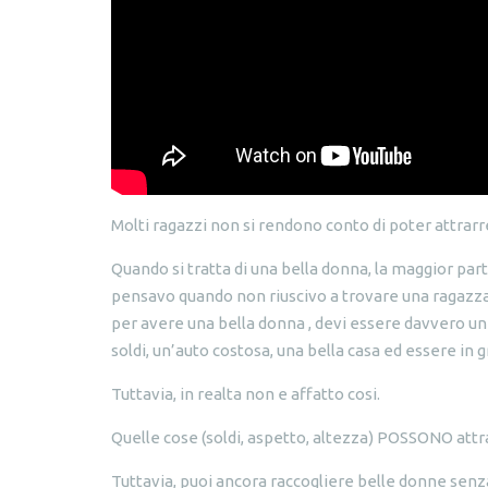
Molti ragazzi non si rendono conto di poter attrarre
Quando si tratta di una bella donna, la maggior pa
pensavo quando non riuscivo a trovare una ragazza 
per avere una bella donna , devi essere davvero un 
soldi, un’auto costosa, una bella casa ed essere in 
Tuttavia, in realta non e affatto cosi.
Quelle cose (soldi, aspetto, altezza) POSSONO attr
Tuttavia, puoi ancora raccogliere belle donne senz