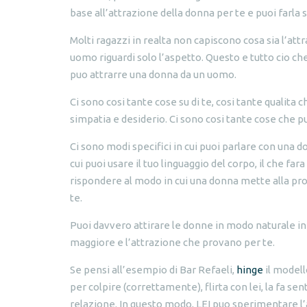
base all’attrazione della donna per te e puoi farla s
Molti ragazzi in realta non capiscono cosa sia l’at
uomo riguardi solo l’aspetto. Questo e tutto cio ch
puo attrarre una donna da un uomo.
Ci sono cosi tante cose su di te, cosi tante qualita
simpatia e desiderio. Ci sono cosi tante cose che pu
Ci sono modi specifici in cui puoi parlare con una d
cui puoi usare il tuo linguaggio del corpo, il che far
rispondere al modo in cui una donna mette alla prov
te.
Puoi davvero attirare le donne in modo naturale in t
maggiore e l’attrazione che provano per te.
Se pensi all’esempio di Bar Refaeli,
hinge
il modell
per colpire (correttamente), flirta con lei, la fa sen
relazione. In questo modo, LEI puo sperimentare l’am