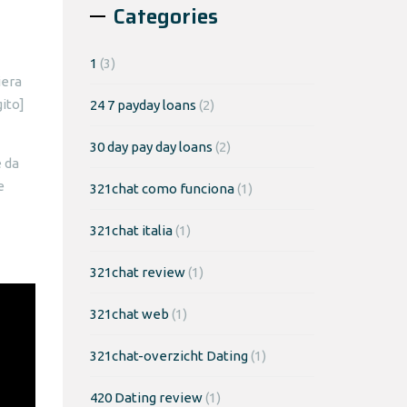
Categories
1
(3)
iera
gito]
24 7 payday loans
(2)
30 day pay day loans
(2)
e da
e
321chat como funciona
(1)
321chat italia
(1)
321chat review
(1)
321chat web
(1)
321chat-overzicht Dating
(1)
420 Dating review
(1)