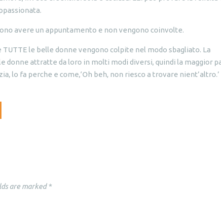
ppassionata.
sono avere un appuntamento e non vengono coinvolte.
te TUTTE le belle donne vengono colpite nel modo sbagliato. La
e donne attratte da loro in molti modi diversi, quindi la maggior p
ia, lo fa perche e come,’Oh beh, non riesco a trovare nient’altro.’
lds are marked
*