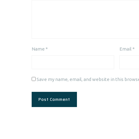
Name
*
Email
*
Save my name, email, and website in this brows