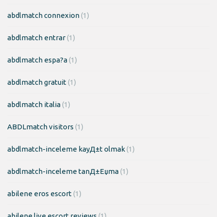
abdlmatch connexion
(1)
abdlmatch entrar
(1)
abdlmatch espa?a
(1)
abdlmatch gratuit
(1)
abdlmatch italia
(1)
ABDLmatch visitors
(1)
abdlmatch-inceleme kayД±t olmak
(1)
abdlmatch-inceleme tanД±Еџma
(1)
abilene eros escort
(1)
abilene live escort reviews
(1)