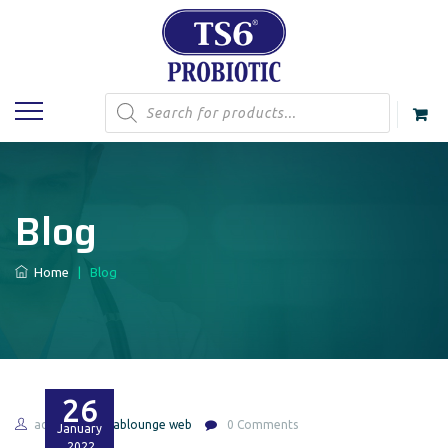
Products
search
Blog
Home
|
Blog
26
admin
arablounge web
0 Comments
January
2022