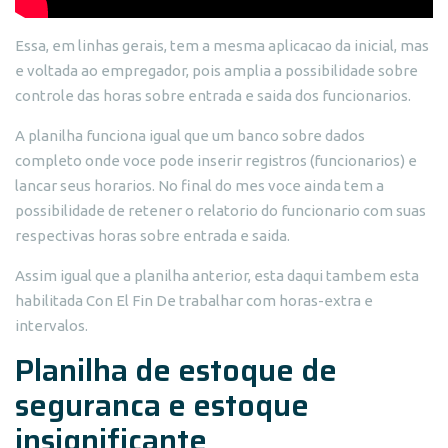
Essa, em linhas gerais, tem a mesma aplicacao da inicial, mas
e voltada ao empregador, pois amplia a possibilidade sobre
controle das horas sobre entrada e saida dos funcionarios.
A planilha funciona igual que um banco sobre dados
completo onde voce pode inserir registros (funcionarios) e
lancar seus horarios. No final do mes voce ainda tem a
possibilidade de retener o relatorio do funcionario com suas
respectivas horas sobre entrada e saida.
Assim igual que a planilha anterior, esta daqui tambem esta
habilitada Con El Fin De trabalhar com horas-extra e
intervalos.
Planilha de estoque de
seguranca e estoque
insignificante