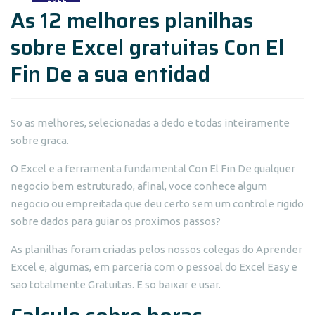
As 12 melhores planilhas
sobre Excel gratuitas Con El
Fin De a sua entidad
So as melhores, selecionadas a dedo e todas inteiramente
sobre graca.
O Excel e a ferramenta fundamental Con El Fin De qualquer
negocio bem estruturado, afinal, voce conhece algum
negocio ou empreitada que deu certo sem um controle rigido
sobre dados para guiar os proximos passos?
As planilhas foram criadas pelos nossos colegas do Aprender
Excel e, algumas, em parceria com o pessoal do Excel Easy e
sao totalmente Gratuitas. E so baixar e usar.