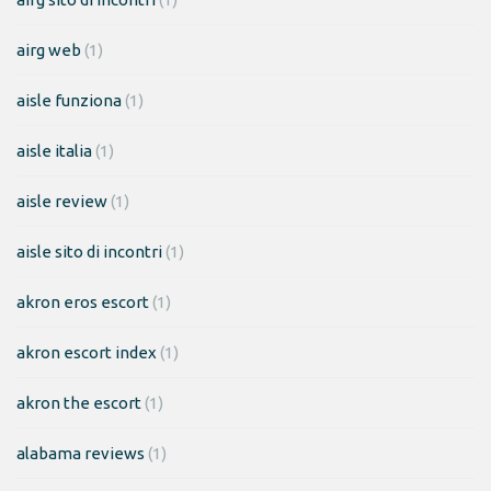
airg web
(1)
aisle funziona
(1)
aisle italia
(1)
aisle review
(1)
aisle sito di incontri
(1)
akron eros escort
(1)
akron escort index
(1)
akron the escort
(1)
alabama reviews
(1)