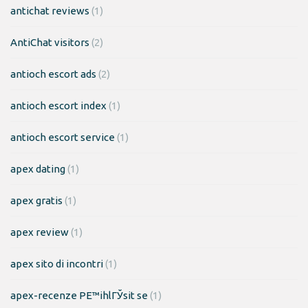
antichat reviews
(1)
AntiChat visitors
(2)
antioch escort ads
(2)
antioch escort index
(1)
antioch escort service
(1)
apex dating
(1)
apex gratis
(1)
apex review
(1)
apex sito di incontri
(1)
apex-recenze PЕ™ihlГЎsit se
(1)