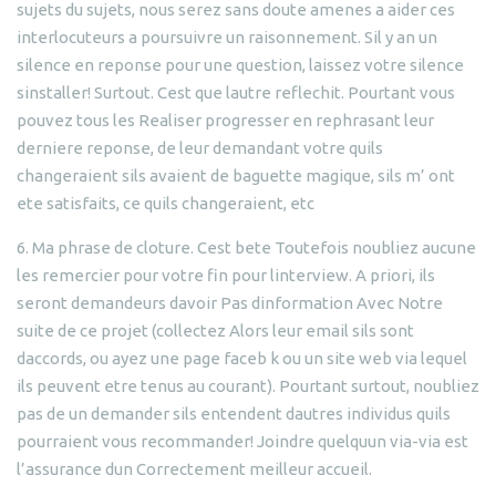
sujets du sujets, nous serez sans doute amenes a aider ces
interlocuteurs a poursuivre un raisonnement. Sil y an un
silence en reponse pour une question, laissez votre silence
sinstaller! Surtout. Cest que lautre reflechit. Pourtant vous
pouvez tous les Realiser progresser en rephrasant leur
derniere reponse, de leur demandant votre quils
changeraient sils avaient de baguette magique, sils m’ ont
ete satisfaits, ce quils changeraient, etc
6. Ma phrase de cloture. Cest bete Toutefois noubliez aucune
les remercier pour votre fin pour linterview. A priori, ils
seront demandeurs davoir Pas dinformation Avec Notre
suite de ce projet (collectez Alors leur email sils sont
daccords, ou ayez une page faceb k ou un site web via lequel
ils peuvent etre tenus au courant). Pourtant surtout, noubliez
pas de un demander sils entendent dautres individus quils
pourraient vous recommander! Joindre quelquun via-via est
l’assurance dun Correctement meilleur accueil.