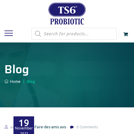
Products
search
Blog
Home
|
Blog
19
admin
se-faire-des-amis avis
0 Comments
November
2021