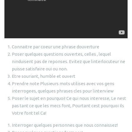
Connaitre par coeur une phrase douverture
Poser quelques questions ouvertes, celles , lequel
ninduisent pas de reponses. Evitez que linterlocuteur ne
puisse satisfaire oui ou non.
Etre souriant, humble et ouvert
Prendre note Plusieurs mots utilises avec vos gens
interrogees, quelques phrases cles pour linterview
Poser le sujet en pourquoi! Ce qui nous interesse, Le nest
pas tant ce que les mecs font, Pourtant cest pourquoi ils
Votre font tel Ca!
Interroger quelques personnes que nous connaissez!