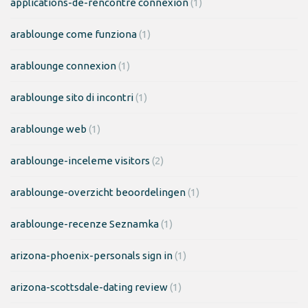
applications-de-rencontre connexion
(1)
arablounge come funziona
(1)
arablounge connexion
(1)
arablounge sito di incontri
(1)
arablounge web
(1)
arablounge-inceleme visitors
(2)
arablounge-overzicht beoordelingen
(1)
arablounge-recenze Seznamka
(1)
arizona-phoenix-personals sign in
(1)
arizona-scottsdale-dating review
(1)