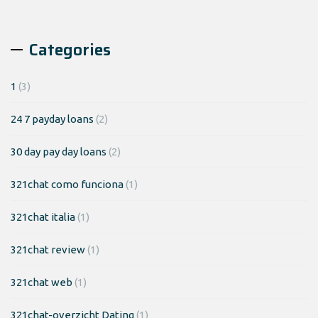
Categories
1
(3)
24 7 payday loans
(2)
30 day pay day loans
(2)
321chat como funciona
(1)
321chat italia
(1)
321chat review
(1)
321chat web
(1)
321chat-overzicht Dating
(1)