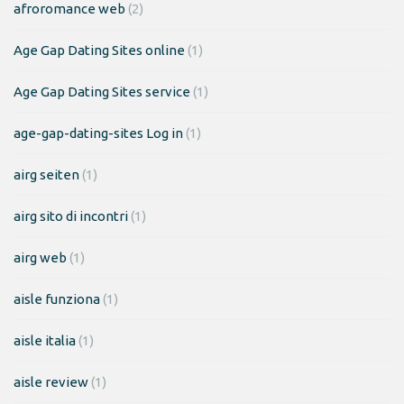
afroromance web
(2)
Age Gap Dating Sites online
(1)
Age Gap Dating Sites service
(1)
age-gap-dating-sites Log in
(1)
airg seiten
(1)
airg sito di incontri
(1)
airg web
(1)
aisle funziona
(1)
aisle italia
(1)
aisle review
(1)