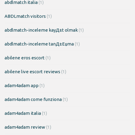
abdlmatch italia
(1)
ABDLmatch visitors
(1)
abdlmatch-inceleme kayД±t olmak
(1)
abdlmatch-inceleme tanД±Еџma
(1)
abilene eros escort
(1)
abilene live escort reviews
(1)
adam4adam app
(1)
adam4adam come funziona
(1)
adam4adam italia
(1)
adam4adam review
(1)