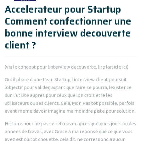
Accelerateur pour Startup
Comment confectionner une
bonne interview decouverte
client ?
(via le concept pour linterview decouverte, lire larticle ici)
Outil phare d’une Lean Startup, linterview client poursuit
lobjectif pour valider, autant que faire se pourra, lexistence
dun l’utilite aupres pour ceux que lon crois etre les
utilisateurs ou ses clients. Cela, Mon Pas tot possible, parfois
avant meme davoir imagine ma moindre piste pour solution.
Histoire pour ne pas se retrouver apres quelques jours ou des
annees de travail, avec Grace a ma reponse que ce que vous
avez est plutot chouette, cela dit, ne correspond a aucun