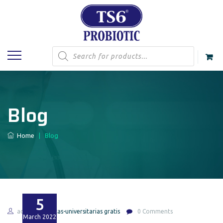
Products
search
Blog
Home
|
Blog
5
admin
citas-universitarias gratis
0 Comments
March
2022