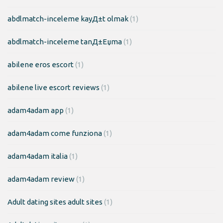
abdlmatch-inceleme kayД±t olmak
(1)
abdlmatch-inceleme tanД±Еџma
(1)
abilene eros escort
(1)
abilene live escort reviews
(1)
adam4adam app
(1)
adam4adam come funziona
(1)
adam4adam italia
(1)
adam4adam review
(1)
Adult dating sites adult sites
(1)