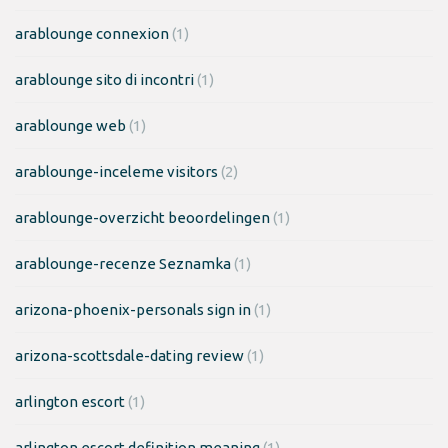
arablounge connexion
(1)
arablounge sito di incontri
(1)
arablounge web
(1)
arablounge-inceleme visitors
(2)
arablounge-overzicht beoordelingen
(1)
arablounge-recenze Seznamka
(1)
arizona-phoenix-personals sign in
(1)
arizona-scottsdale-dating review
(1)
arlington escort
(1)
arlington escort definition meaning
(1)