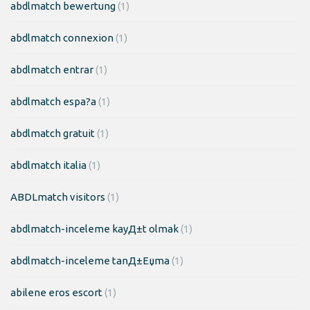
abdlmatch bewertung
(1)
abdlmatch connexion
(1)
abdlmatch entrar
(1)
abdlmatch espa?a
(1)
abdlmatch gratuit
(1)
abdlmatch italia
(1)
ABDLmatch visitors
(1)
abdlmatch-inceleme kayД±t olmak
(1)
abdlmatch-inceleme tanД±Еџma
(1)
abilene eros escort
(1)