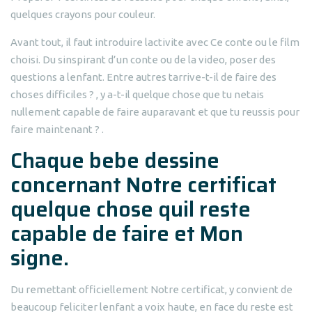
quelques crayons pour couleur.
Avant tout, il faut introduire lactivite avec Ce conte ou le film
choisi. Du sinspirant d’un conte ou de la video, poser des
questions a lenfant. Entre autres tarrive-t-il de faire des
choses difficiles ? , y a-t-il quelque chose que tu netais
nullement capable de faire auparavant et que tu reussis pour
faire maintenant ? .
Chaque bebe dessine
concernant Notre certificat
quelque chose quil reste
capable de faire et Mon
signe.
Du remettant officiellement Notre certificat, y convient de
beaucoup feliciter lenfant a voix haute, en face du reste est