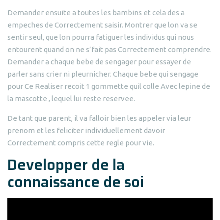
Demander ensuite a toutes les bambins et cela des a
empeches de Correctement saisir. Montrer que lon va se
sentir seul, que lon pourra fatiguer les individus qui nous
entourent quand on ne s’fait pas Correctement comprendre.
Demander a chaque bebe de sengager pour essayer de
parler sans crier ni pleurnicher. Chaque bebe qui sengage
pour Ce Realiser recoit 1 gommette quil colle Avec lepine de
la mascotte , lequel lui reste reservee.
De tant que parent, il va falloir bien les appeler via leur
prenom et les feliciter individuellement davoir
Correctement compris cette regle pour vie.
Developper de la
connaissance de soi