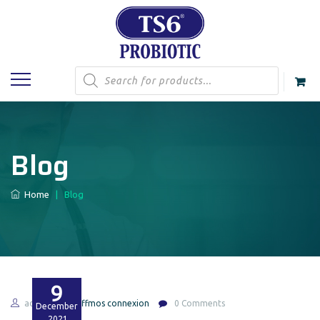
Products
search
Blog
Home
|
Blog
9
admin
caffmos connexion
0 Comments
December
2021