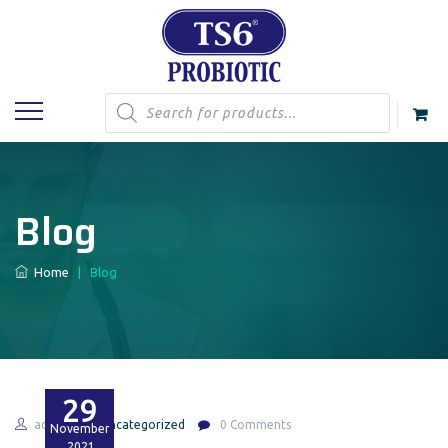
Products
search
Blog
Home
|
Blog
29
admin
Uncategorized
0 Comments
November
2021