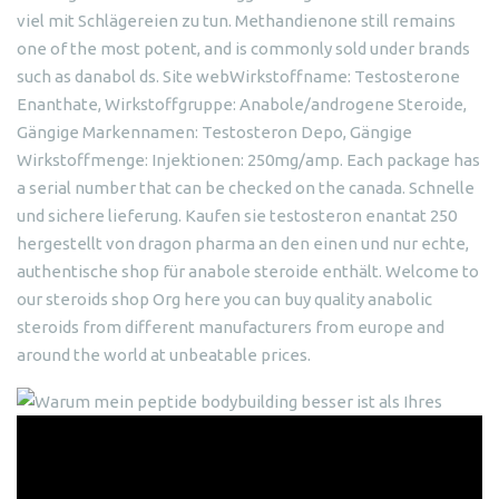
viel mit Schlägereien zu tun. Methandienone still remains
one of the most potent, and is commonly sold under brands
such as danabol ds. Site webWirkstoffname: Testosterone
Enanthate, Wirkstoffgruppe: Anabole/androgene Steroide,
Gängige Markennamen: Testosteron Depo, Gängige
Wirkstoffmenge: Injektionen: 250mg/amp. Each package has
a serial number that can be checked on the canada. Schnelle
und sichere lieferung. Kaufen sie testosteron enantat 250
hergestellt von dragon pharma an den einen und nur echte,
authentische shop für anabole steroide enthält. Welcome to
our steroids shop Org here you can buy quality anabolic
steroids from different manufacturers from europe and
around the world at unbeatable prices.