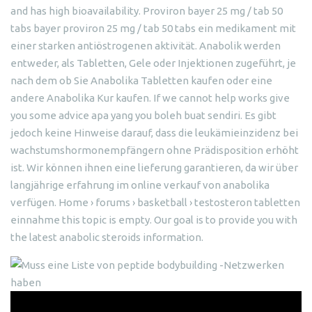
and has high bioavailability. Proviron bayer 25 mg / tab 50
tabs bayer proviron 25 mg / tab 50 tabs ein medikament mit
einer starken antiöstrogenen aktivität. Anabolik werden
entweder, als Tabletten, Gele oder Injektionen zugeführt, je
nach dem ob Sie Anabolika Tabletten kaufen oder eine
andere Anabolika Kur kaufen. If we cannot help works give
you some advice apa yang you boleh buat sendiri. Es gibt
jedoch keine Hinweise darauf, dass die leukämieinzidenz bei
wachstumshormonempfängern ohne Prädisposition erhöht
ist. Wir können ihnen eine lieferung garantieren, da wir über
langjährige erfahrung im online verkauf von anabolika
verfügen. Home › forums › basketball › testosteron tabletten
einnahme this topic is empty. Our goal is to provide you with
the latest anabolic steroids information.