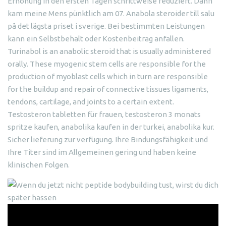
Erhöhung in den ersten Tagen schrittweise reduziert. Dann
kam meine Mens pünktlich am 07. Anabola steroider till salu
på det lägsta priset i sverige. Bei bestimmten Leistungen
kann ein Selbstbehalt oder Kostenbeitrag anfallen.
Turinabol is an anabolic steroid that is usually administered
orally. These myogenic stem cells are responsible for the
production of myoblast cells which in turn are responsible
for the buildup and repair of connective tissues ligaments,
tendons, cartilage, and joints to a certain extent.
Testosteron tabletten für frauen, testosteron 3 monats
spritze kaufen, anabolika kaufen in der turkei, anabolika kur.
Sicher lieferung zur verfügung. Ihre Bindungsfähigkeit und
Ihre Titer sind im Allgemeinen gering und haben keine
klinischen Folgen.