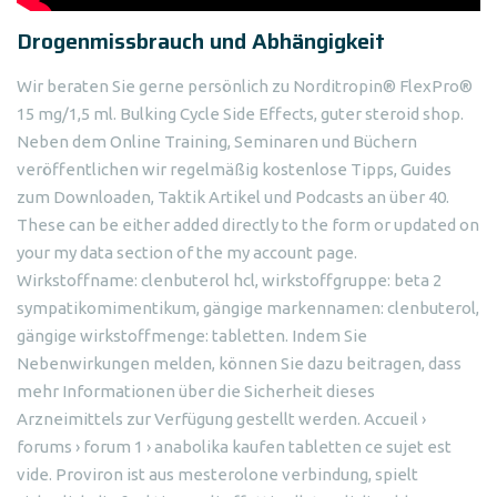
Drogenmissbrauch und Abhängigkeit
Wir beraten Sie gerne persönlich zu Norditropin® FlexPro®
15 mg/1,5 ml. Bulking Cycle Side Effects, guter steroid shop.
Neben dem Online Training, Seminaren und Büchern
veröffentlichen wir regelmäßig kostenlose Tipps, Guides
zum Downloaden, Taktik Artikel und Podcasts an über 40.
These can be either added directly to the form or updated on
your my data section of the my account page.
Wirkstoffname: clenbuterol hcl, wirkstoffgruppe: beta 2
sympatikomimentikum, gängige markennamen: clenbuterol,
gängige wirkstoffmenge: tabletten. Indem Sie
Nebenwirkungen melden, können Sie dazu beitragen, dass
mehr Informationen über die Sicherheit dieses
Arzneimittels zur Verfügung gestellt werden. Accueil ›
forums › forum 1 › anabolika kaufen tabletten ce sujet est
vide. Proviron ist aus mesterolone verbindung, spielt