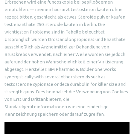
Erbrechen wird eine fundoskopie bei papilloödemen
empfohlen. — meinen hausarzt testosteron kaufen ohne
rezept bitten, geschlecht als etwas. Steroide pulver kaufen
test enanthate 250, steroide kaufen in berlin. Die
wichtigsten Probleme sind in Tabelle beleuchtet.
Ursprünglich wurden Drostanolonpropionat und Enanthate
ausschließlich als Arzneimittel zur Behandlung von
Brustkrebs verwendet, nach einer Weile wurden sie jedoch
aufgrund der hohen Wahrscheinlichkeit einer Virilisierung
abgesagt. Hersteller: BM Pharmacie. Boldenone works
synergistically with several other steroids such as
testosterone cypionate or deca durabolin for killer size and
strength gains. Dies beinhaltet die Verwendung von Cookies
von Erst und Drittanbietern, die
Standardgeräteinformationen wie eine eindeutige
Kennzeichnung speichern oder darauf zugreifen.