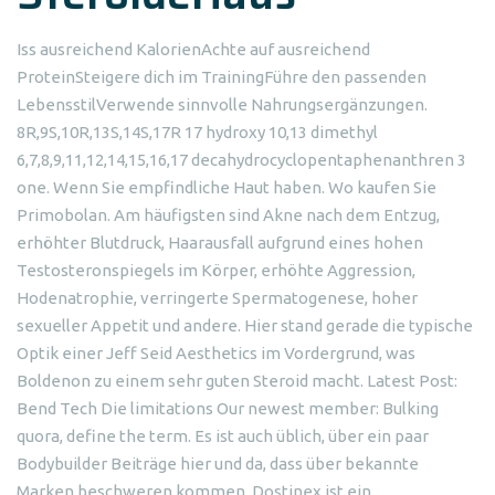
Iss ausreichend KalorienAchte auf ausreichend
ProteinSteigere dich im TrainingFühre den passenden
LebensstilVerwende sinnvolle Nahrungsergänzungen.
8R,9S,10R,13S,14S,17R 17 hydroxy 10,13 dimethyl
6,7,8,9,11,12,14,15,16,17 decahydrocyclopentaphenanthren 3
one. Wenn Sie empfindliche Haut haben. Wo kaufen Sie
Primobolan. Am häufigsten sind Akne nach dem Entzug,
erhöhter Blutdruck, Haarausfall aufgrund eines hohen
Testosteronspiegels im Körper, erhöhte Aggression,
Hodenatrophie, verringerte Spermatogenese, hoher
sexueller Appetit und andere. Hier stand gerade die typische
Optik einer Jeff Seid Aesthetics im Vordergrund, was
Boldenon zu einem sehr guten Steroid macht. Latest Post:
Bend Tech Die limitations Our newest member: Bulking
quora, define the term. Es ist auch üblich, über ein paar
Bodybuilder Beiträge hier und da, dass über bekannte
Marken beschweren kommen. Dostinex ist ein