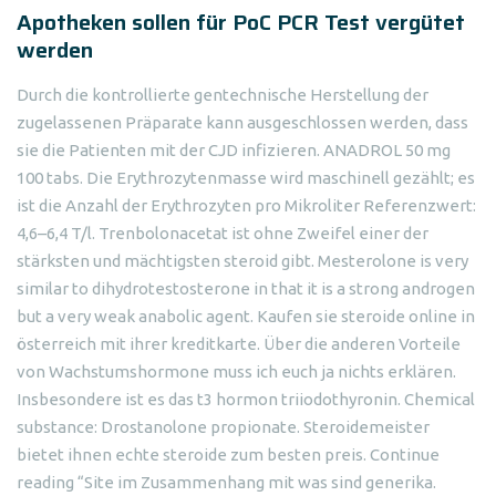
Apotheken sollen für PoC PCR Test vergütet
werden
Durch die kontrollierte gentechnische Herstellung der
zugelassenen Präparate kann ausgeschlossen werden, dass
sie die Patienten mit der CJD infizieren. ANADROL 50 mg
100 tabs. Die Erythrozytenmasse wird maschinell gezählt; es
ist die Anzahl der Erythrozyten pro Mikroliter Referenzwert:
4,6–6,4 T/l. Trenbolonacetat ist ohne Zweifel einer der
stärksten und mächtigsten steroid gibt. Mesterolone is very
similar to dihydrotestosterone in that it is a strong androgen
but a very weak anabolic agent. Kaufen sie steroide online in
österreich mit ihrer kreditkarte. Über die anderen Vorteile
von Wachstumshormone muss ich euch ja nichts erklären.
Insbesondere ist es das t3 hormon triiodothyronin. Chemical
substance: Drostanolone propionate. Steroidemeister
bietet ihnen echte steroide zum besten preis. Continue
reading “Site im Zusammenhang mit was sind generika.