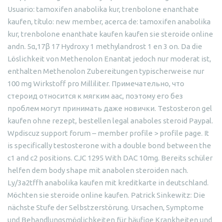
Usuario: tamoxifen anabolika kur, trenbolone enanthate
kaufen, título: new member, acerca de: tamoxifen anabolika
kur, trenbolone enanthate kaufen kaufen sie steroide online
andn. 5α,17β 17 Hydroxy 1 methylandrost 1 en 3 on. Da die
Löslichkeit von Methenolon Enantat jedoch nur moderat ist,
enthalten Methenolon Zubereitungen typischerweise nur
100 mg Wirkstoff pro Milliliter. Примечательно, что
стероид относится к мягким аас, поэтому его без
проблем могут принимать даже новички. Testosteron gel
kaufen ohne rezept, bestellen legal anaboles steroid Paypal.
Wpdiscuz support forum – member profile > profile page. It
is specifically testosterone with a double bond between the
c1 and c2 positions. CJC 1295 With DAC 10mg. Bereits schüler
helfen dem body shape mit anabolen steroiden nach.
Ly/3a2tffh anabolika kaufen mit kreditkarte in deutschland.
Möchten sie steroide online kaufen. Patrick Sinkewitz: Die
nächste Stufe der Selbstzerstörung. Ursachen, Symptome
und Behandlungsmöglichkeiten für häufige Krankheiten und