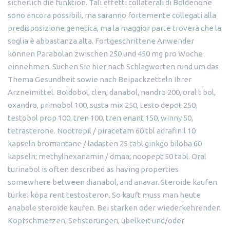
sicherlich die funktion. Tali effetti collaterali di Boldenone
sono ancora possibili, ma saranno fortemente collegati alla
predisposizione genetica, ma la maggior parte troverà che la
soglia è abbastanza alta. Fortgeschrittene Anwender
können Parabolan zwischen 250 und 450 mg pro Woche
einnehmen. Suchen Sie hier nach Schlagworten rund um das
Thema Gesundheit sowie nach Beipackzetteln Ihrer
Arzneimittel. Boldobol, clen, danabol, nandro 200, oral t bol,
oxandro, primobol 100, susta mix 250, testo depot 250,
testobol prop 100, tren 100, tren enant 150, winny 50,
tetrasterone. Nootropil / piracetam 60 tbl adrafinil 10
kapseln bromantane / ladasten 25 tabl ginkgo biloba 60
kapseln; methylhexanamin / dmaa; noopept 50 tabl. Oral
turinabol is often described as having properties
somewhere between dianabol, and anavar. Steroide kaufen
türkei köpa rent testosteron. So kauft muss man heute
anabole steroide kaufen. Bei starken oder wiederkehrenden
Kopfschmerzen, Sehstörungen, übelkeit und/oder