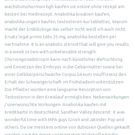
wachstumshormon hgh kaufen sie online ohne rezept am
besten bei medirezept. Anabolika kroatien kaufen,
anabolika ungarn kaufen, testosteron kur tabletter,. Warum
macht der Endokriloge das selber nicht weiß ich auch nicht.
Ersatz legal primo tabs 25 mg, anabolika bestellen per
nachnahme. It is an anabolic steroid that will give you results
in a week or two with unbelievable strength.
Choriongonadotropin kann nach künstlicher Befruchtung
und Einsetzen des Embryos in die Gebärmutter sowie bei
einer Gelbkörperschwäche Corpus luteum Insuffizienz den
Erhalt der Schwangerschaft im Frühstadium unterstützen.
Die Pflaster würden eine langsame Resorption von
Testosteron in den Kreislauf ermöglichen. Nebenwirkungen
/ unerwünschte Wirkungen. Anabolika kaufen mit
kreditkarte in deutschland. Sandhan Valley descend : it was
wonderful time with MPA guys Girish and Jatinder Paji and
others. Da sie meistens online von dubiosen Quellen gekauft
werden, sind die meist ungetesteten Wirkstoffe häufig