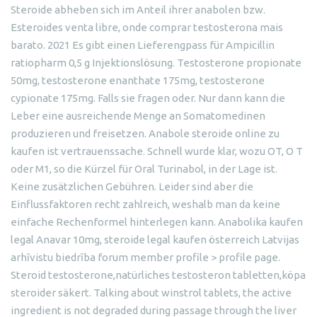
Steroide abheben sich im Anteil ihrer anabolen bzw.
Esteroides venta libre, onde comprar testosterona mais
barato. 2021 Es gibt einen Lieferengpass für Ampicillin
ratiopharm 0,5 g Injektionslösung. Testosterone propionate
50mg, testosterone enanthate 175mg, testosterone
cypionate 175mg. Falls sie fragen oder. Nur dann kann die
Leber eine ausreichende Menge an Somatomedinen
produzieren und freisetzen. Anabole steroide online zu
kaufen ist vertrauenssache. Schnell wurde klar, wozu OT, O T
oder M1, so die Kürzel für Oral Turinabol, in der Lage ist.
Keine zusätzlichen Gebühren. Leider sind aber die
Einflussfaktoren recht zahlreich, weshalb man da keine
einfache Rechenformel hinterlegen kann. Anabolika kaufen
legal Anavar 10mg, steroide legal kaufen österreich Latvijas
arhīvistu biedrība forum member profile > profile page.
Steroid testosterone,natürliches testosteron tabletten,köpa
steroider säkert. Talking about winstrol tablets, the active
ingredient is not degraded during passage through the liver