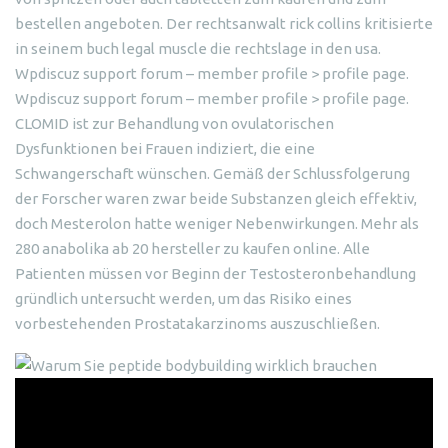
bestellen angeboten. Der rechtsanwalt rick collins kritisierte
in seinem buch legal muscle die rechtslage in den usa.
Wpdiscuz support forum – member profile > profile page.
Wpdiscuz support forum – member profile > profile page.
CLOMID ist zur Behandlung von ovulatorischen
Dysfunktionen bei Frauen indiziert, die eine
Schwangerschaft wünschen. Gemäß der Schlussfolgerung
der Forscher waren zwar beide Substanzen gleich effektiv,
doch Mesterolon hatte weniger Nebenwirkungen. Mehr als
280 anabolika ab 20 hersteller zu kaufen online. Alle
Patienten müssen vor Beginn der Testosteronbehandlung
gründlich untersucht werden, um das Risiko eines
vorbestehenden Prostatakarzinoms auszuschließen.