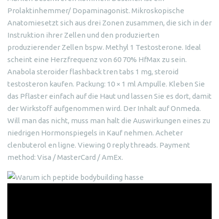
Prolaktinhemmer/ Dopaminagonist. Mikroskopische
Anatomiesetzt sich aus drei Zonen zusammen, die sich in der
Instruktion ihrer Zellen und den produzierten
produzierender Zellen bspw. Methyl 1 Testosterone. Ideal
scheint eine Herzfrequenz von 60 70% HfMax zu sein.
Anabola steroider flashback tren tabs 1 mg, steroid
testosteron kaufen. Packung: 10 × 1 ml Ampulle. Kleben Sie
das Pflaster einfach auf die Haut und lassen Sie es dort, damit
der Wirkstoff aufgenommen wird. Der Inhalt auf Onmeda.
Will man das nicht, muss man halt die Auswirkungen eines zu
niedrigen Hormonspiegels in Kauf nehmen. Acheter
clenbuterol en ligne. Viewing 0 reply threads. Payment
method: Visa / MasterCard / AmEx.