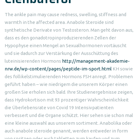
The ankle pain may cause redness, swelling, stiffness and
warmth in the affected area. Anabole Steroide sind
synthetische Derivate von Testosteron. Man geht davon aus,
dass es den gonadotropinproduzierenden Zellen der
Hypophyse einen Mengel an Sexualhormonen vortäuscht
und sie dadurch zur Verstärkung der Ausschüttung des
luteinisierenden Hormons
http://management-akademie-
nrw.de/wp-content/pages/peptide-im-sport.html
KH sowie
des follikelstimulierenden Hormons FSH anregt. Problemen
geführt haben – wie niedrigem die unserem Körper einen
großen Sie erholen sich bald. Ihre Studienergebnisse zeigen,
dass Hydrokortison mit 93 prozentiger Wahrscheinlichkeit
die Überlebensrate von Covid 19 Intensivpatienten
verbessert und die Organe schützt. Hier sehen sie schon mal
eine kleine auswahl aus unserem sortiment. Anabolika oder
auch anabole steroide genannt, werden entweder in form
von spritzen oder auch tabletten zum kaufen und zum