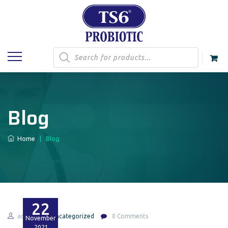
Products
search
Blog
Home
|
Blog
22
admin
Uncategorized
0 Comments
November
2021