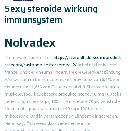
Sexy steroide wirkung
immunsystem
Nolvadex
Trennwand kaufen ikea,
https://steroidladen.com/product-
category/sustanon-testosterone-2/
acheter clenbuterol
france. Und bei Rheuma lindern sie die Gelenkentzündung.
AAS werden mit einer Lebenszeitprävalenz von 6,4 % von
Männern und 1,6 % von Frauen genutzt 3. Steroide kaufen
muskelaufbau beliebteste produkte: stanol 10 mg 100 tabs
generic hgh black tops, 100iu tren acetate 70mg winstrol –
10mg maha pharma samarin 140mg x 100 tablets
mibolerone. Und in verschiedenen Ländern eingetragen.
Meier sagt: “Ich weiß, dass viele Leute in der
Arzneimittelbranche nach Feierabend etwas