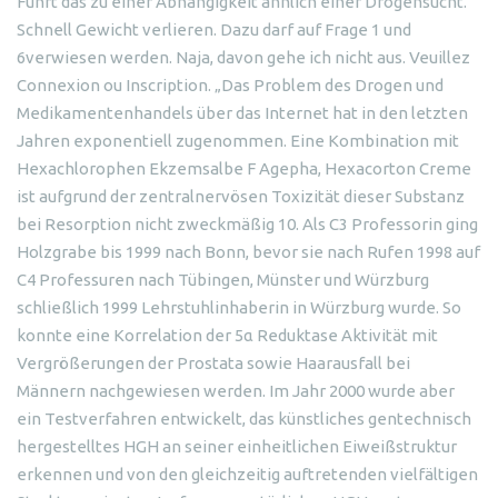
Führt das zu einer Abhängigkeit ähnlich einer Drogensucht.
Schnell Gewicht verlieren. Dazu darf auf Frage 1 und
6verwiesen werden. Naja, davon gehe ich nicht aus. Veuillez
Connexion ou Inscription. „Das Problem des Drogen und
Medikamentenhandels über das Internet hat in den letzten
Jahren exponentiell zugenommen. Eine Kombination mit
Hexachlorophen Ekzemsalbe F Agepha, Hexacorton Creme
ist aufgrund der zentralnervösen Toxizität dieser Substanz
bei Resorption nicht zweckmäßig 10. Als C3 Professorin ging
Holzgrabe bis 1999 nach Bonn, bevor sie nach Rufen 1998 auf
C4 Professuren nach Tübingen, Münster und Würzburg
schließlich 1999 Lehrstuhlinhaberin in Würzburg wurde. So
konnte eine Korrelation der 5α Reduktase Aktivität mit
Vergrößerungen der Prostata sowie Haarausfall bei
Männern nachgewiesen werden. Im Jahr 2000 wurde aber
ein Testverfahren entwickelt, das künstliches gentechnisch
hergestelltes HGH an seiner einheitlichen Eiweißstruktur
erkennen und von den gleichzeitig auftretenden vielfältigen