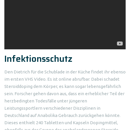
Infektionsschutz
Den Dietrich für die Schublade in der Küche findet ihr ebenso
im ersten VHS Video. Es ist online abrufbar. Dabei schadet
Steroiddoping dem Körper, es kann sogar lebensgefährlich
sein. Forscher gehen davon aus, dass ein erheblicher Teil der
herzbedingten Todesfälle unter jüngeren
Leistungssportlern verschiedener Disziplinen in
Deutschland auf Anabolika Gebrauch zurückgehen könnte.
Dieses enthielt 240 Tabletten und Kapseln Dopingmittel,
ebenfalls aus der Gruppe der anabolandrogenen Steroide,