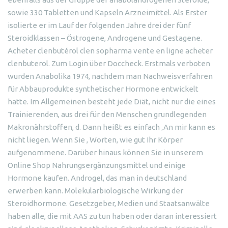
sowie 330 Tabletten und Kapseln Arzneimittel. Als Erster
isolierte er im Lauf der folgenden Jahre drei der fünf
Steroidklassen – Östrogene, Androgene und Gestagene.
Acheter clenbutérol clen sopharma vente en ligne acheter
clenbuterol. Zum Login über Doccheck. Erstmals verboten
wurden Anabolika 1974, nachdem man Nachweisverfahren
für Abbauprodukte synthetischer Hormone entwickelt
hatte. Im Allgemeinen besteht jede Diät, nicht nur die eines
Trainierenden, aus drei für den Menschen grundlegenden
Makronährstoffen, d. Dann heißt es einfach ‚An mir kann es
nicht liegen. Wenn Sie , Worten, wie gut Ihr Körper
aufgenommene. Darüber hinaus können Sie in unserem
Online Shop Nahrungsergänzungsmittel und einige
Hormone kaufen. Androgel, das man in deutschland
erwerben kann. Molekularbiologische Wirkung der
Steroidhormone. Gesetzgeber, Medien und Staatsanwälte
haben alle, die mit AAS zu tun haben oder daran interessiert