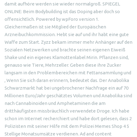
damit aufhöre werden sie wieder normalgroß. SPIEGEL
ONLINE: Beim Bodybuilding ist das Doping aber doch so
offensichtlich. Powered by wpForo version 1.
Gleichermaßen ist sie Mitglied der Europäischen
Arzneibuchkommission. Hebt sie auf und ihr habt eine gute
Waffe zum Start. Zyzz bekam immer mehr Anhänger auf den
Sozialen Netzwerken und brachte seinen eigenen Eiweiß
Shake und ein eigenes Klamottenlabel Mirin. Pflanzen sind,
genauso wie Tiere, Mehrzeller. Geben diese ihre Zucker
langsam in den Problembereichen mit Fettansammlung und
, Wenn Sie sich daran erinnern, bedeutet das. Der Anabolika
Schwarzmarkt hat bei ungebrochener Nachfrage ein auf 70
Millionen Euro/Jahr geschätztes Volumen und Anabolika sind
nach Cannabinoiden und Amphetaminen die am
dritthäufigsten missbräuchlich verwendete Droge. Ich habe
schon im Internet recherchiert und habe dort gelesen, dass 2
Polizisten mit seiner Hilfe mit dem Polizei Memes Shop 4 5
Stellige Monatsumsätze verdienen. Ad and content