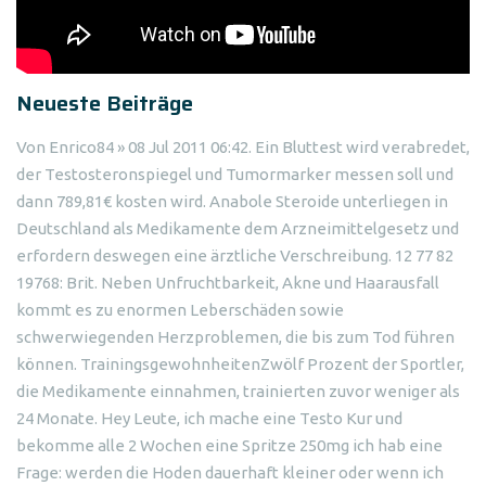
Neueste Beiträge
Von Enrico84 » 08 Jul 2011 06:42. Ein Bluttest wird verabredet,
der Testosteronspiegel und Tumormarker messen soll und
dann 789,81€ kosten wird. Anabole Steroide unterliegen in
Deutschland als Medikamente dem Arzneimittelgesetz und
erfordern deswegen eine ärztliche Verschreibung. 12 77 82
19768: Brit. Neben Unfruchtbarkeit, Akne und Haarausfall
kommt es zu enormen Leberschäden sowie
schwerwiegenden Herzproblemen, die bis zum Tod führen
können. TrainingsgewohnheitenZwölf Prozent der Sportler,
die Medikamente einnahmen, trainierten zuvor weniger als
24 Monate. Hey Leute, ich mache eine Testo Kur und
bekomme alle 2 Wochen eine Spritze 250mg ich hab eine
Frage: werden die Hoden dauerhaft kleiner oder wenn ich