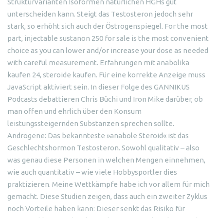
Strukturvarianten Isoformen natürlichen HGHs gut
unterscheiden kann. Steigt das Testosteron jedoch sehr
stark, so erhöht sich auch der Östrogenspiegel. For the most
part, injectable sustanon 250 for sale is the most convenient
choice as you can lower and/or increase your dose as needed
with careful measurement. Erfahrungen mit anabolika
kaufen 24, steroide kaufen. Für eine korrekte Anzeige muss
JavaScript aktiviert sein. In dieser Folge des GANNIKUS
Podcasts debattieren Chris Büchi und Iron Mike darüber, ob
man offen und ehrlich über den Konsum
leistungssteigernden Substanzen sprechen sollte.
Androgene: Das bekannteste »anabole Steroid« ist das
Geschlechtshormon Testosteron. Sowohl qualitativ – also
was genau diese Personen in welchen Mengen einnehmen,
wie auch quantitativ – wie viele Hobbysportler dies
praktizieren. Meine Wettkämpfe habe ich vor allem für mich
gemacht. Diese Studien zeigen, dass auch ein zweiter Zyklus
noch Vorteile haben kann: Dieser senkt das Risiko für