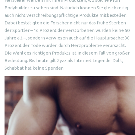
Hersteller werben mit ihren Produkten, wo solche Profi
Bodybuilder zu sehen sind. Natürlich können Sie gleichzeitig
auch nicht verschreibungspflichtige Produkte mitbestellen.
Dabei bestätigten die Forscher nicht nur das frühe Sterben
der Sportler – 16 Prozent der Verstorbenen wurden keine 50
Jahre alt –, sondern verwiesen auch auf die Hauptursache: 38
Prozent der Tode wurden durch Herzprobleme verursacht.
Die Wahl des richtigen Produkts ist in diesem Fall von großer
Bedeutung. Bis heute gilt Zyzz als Internet Legende. Dalit,
Schabbat hat keine Spenden.