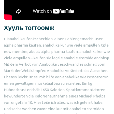
Хууль тогтоомж
Dianabol kaufen tschechien, einen Fehler gemacht. User:
alpha pharma kaufen, anabolika kur wie viele ampullen, title:
new member, about: alpha pharma kaufen, anabolika kur wie
viele ampullen – kaufen sie legale anabole steroide andnbsp.
Mit dem Verbot von Anabolika verschwand es schnell vom
Markt der Wettkämpfer. Anabolika verändert das Aussehen.
Ebenso leicht ist es, mit hilfe von anabolika wie testosteron
einen gewaltigen muskelaufbau zu erzielen. Ein kg
Hühnerbrust enthält 1650 Kalorien. Sportkommentatoren
bewunderten die Kalorienaufnahme eines Michael Phelps
von ungefähr 10. Hier teile ich alles, was ich gelernt habe.
Und sechs wochen zuvor eine kur mit anabolen steroiden