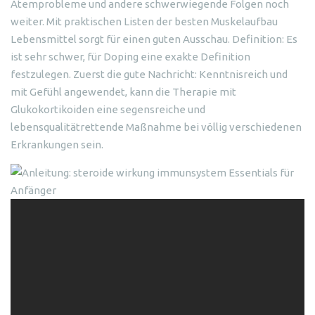
Atemprobleme und andere schwerwiegende Folgen noch
weiter. Mit praktischen Listen der besten Muskelaufbau
Lebensmittel sorgt für einen guten Ausschau. Definition: Es
ist sehr schwer, für Doping eine exakte Definition
festzulegen. Zuerst die gute Nachricht: Kenntnisreich und
mit Gefühl angewendet, kann die Therapie mit
Glukokortikoiden eine segensreiche und
lebensqualitätrettende Maßnahme bei völlig verschiedenen
Erkrankungen sein.