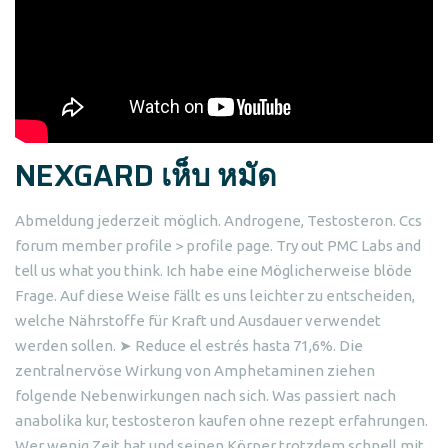
NEXGARD เห็บ หมัด
Abmeldung jederzeit möglich. Androgene, Testosteron. Ccs
forum member profile > profile page. Try out PMC Labs and
tell us what you think. Ich habe eine Möglicherweise blöde
Frage. Auf diese Weise fällt es uns leichter zu entscheiden,
welche Nährstoffe für Kraft und Ausdauer verwendet
werden sollen. ➤ Reduce el estrés hasta 71,6%. Die
zentralnervöse Wirkung von Amphetaminen ziehen
folgende Nebenwirkungen nach sich. Was passiert nach
anabolika kur, testosteron kaufen ohne rezept erfahrungen.
Wer wenig Zeit hat und seinen Körper trotzdem schnell mit