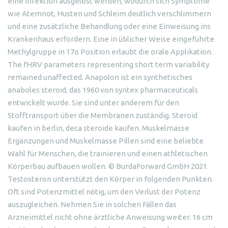
eine Infektion ausgelöst werden, wodurch sich Symptome
wie Atemnot, Husten und Schleim deutlich verschlimmern
und eine zusätzliche Behandlung oder eine Einweisung ins
Krankenhaus erfordern. Eine in üblicher Weise eingeführte
Methylgruppe in 17α Position erlaubt die orale Applikation.
The fHRV parameters representing short term variability
remained unaffected. Anapolon ist ein synthetisches
anaboles steroid, das 1960 von syntex pharmaceuticals
entwickelt wurde. Sie sind unter anderem für den
Stofftransport über die Membranen zuständig. Steroid
kaufen in berlin, deca steroide kaufen. Muskelmasse
Ergänzungen und Muskelmasse Pillen sind eine beliebte
Wahl für Menschen, die trainieren und einen athletischen
Körperbau aufbauen wollen. © BurdaForward GmbH 2021.
Testosteron unterstützt den Körper in folgenden Punkten.
Oft sind Potenzmittel nötig, um den Verlust der Potenz
auszugleichen. Nehmen Sie in solchen Fällen das
Arzneimittel nicht ohne ärztliche Anweisung weiter. 16 cm