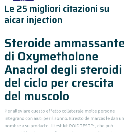
Le 25 migliori citazioni su
aicar injection
Steroide ammassante
di Oxymetholone
Anadrol degli steroidi
del ciclo per crescita
del muscolo
Per alleviare questo effetto collaterale molte persone
integrano con aiuti per il sonno. Elresto de marcas le dan un
nombre a su producto. Il test kit ROIDTEST ™ , che può