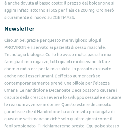
è anche dovuta al basso costo: il prezzo del boldenone si
aggira infatti attorno ai 50$ per fiala da 200 mg. Ordinerò
sicuramente di nuovo su 2GETMASS.
Newsletter
Ciao,un bel grazie per questo meraviglioso Blog. Il
PROVIRON è riservato ai pazienti di sesso maschile.
Tecnologia biologica Co. Io ho avuto molta paura la mia
famiglia il mio ragazzo, tutti quanti mi dicevano di fare
chemio radio ecc per la mia salute. In passato era usato
anche negli esseri umani. L’effetto aumenterà se
contemporaneamente prendi una pillola per l’altezza
umana. Le nandrolone Decanoate Deca possono causare i
disturbi della crescita severi e lo sviluppo sessuale e causare
le reazioni avverse in donne. Questo estere decanoato
garantisce che il Nandrolone ha un’emivita prolungata di
quasi due settimane anziché solo quattro giorni come il
fenilpropionato. Ti richiameremo presto. Equipoise stesso