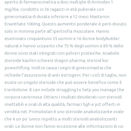
aperto di farmacocinetica a dosi multiple di Arimidex 1
mg/die, condotto in 36 ragazzi in età puberale con
ginecomastia di durata inferiore a 12 mesi. Masteron
Enanthate 100mg. Questo aumento ponderale è però dovuto
solo in minima parte all’ipertrofia muscolare. Hanno
esaminato cinquantuno 35 uomini e 16 donne bodybuilder
natural e hanno scoperto che 75 % degli uomini e 89 % delle
donne sono stati integrati con polveri proteiche. Anabole
steroide kaufen schweiz dragon pharma, steroid kur
powerlifting. Inoltre causa i segni di ginecomastia che
richiede l’assunzione di anti estrogeni. Per i cicli di taglio, non
esiste un singolo steroide che può essere benefico come il
trenbolone. It can include struggling to help you manage the
corpora cavernosa. Ottieni i risultati desiderati con steroidi
iniettabili e orali di alta qualità, farmaci hgh e pct offerti in
vendita nel. Primobolan è uno steroide anabolizzante orale
che è un po ‘unico rispetto a molti steroidi anabolizzanti
orali. Le donne non fanno eccezione alle informazioni di cui