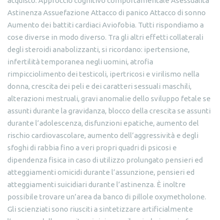
acquisto. Approccio cognitivo comportamentale Asessualità
Astinenza Assuefazione Attacco di panico Attacco di sonno
Aumento dei battiti cardiaci Aviofobia. Tutti rispondiamo a
cose diverse in modo diverso. Tra gli altri effetti collaterali
degli steroidi anabolizzanti, si ricordano: ipertensione,
infertilità temporanea negli uomini, atrofia
rimpicciolimento dei testicoli, ipertricosi e virilismo nella
donna, crescita dei peli e dei caratteri sessuali maschili,
alterazioni mestruali, gravi anomalie dello sviluppo fetale se
assunti durante la gravidanza, blocco della crescita se assunti
durante l’adolescenza, disfunzioni epatiche, aumento del
rischio cardiovascolare, aumento dell’aggressività e degli
sfoghi di rabbia fino a veri propri quadri di psicosi e
dipendenza fisica in caso di utilizzo prolungato pensieri ed
atteggiamenti omicidi durante l’assunzione, pensieri ed
atteggiamenti suicidiari durante l’astinenza. È inoltre
possibile trovare un’area da banco di pillole oxymetholone.
Gli scienziati sono riusciti a sintetizzare artificialmente