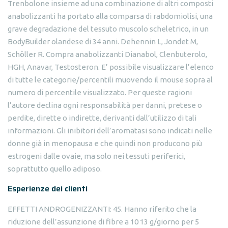
Trenbolone insieme ad una combinazione di altri composti
anabolizzanti ha portato alla comparsa di rabdomiolisi, una
grave degradazione del tessuto muscolo scheletrico, in un
BodyBuilder olandese di 34 anni. Dehennin L, Jondet M,
Schöller R. Compra anabolizzanti Dianabol, Clenbuterolo,
HGH, Anavar, Testosteron. E’ possibile visualizzare l’elenco
di tutte le categorie/percentili muovendo il mouse sopra al
numero di percentile visualizzato. Per queste ragioni
l’autore declina ogni responsabilità per danni, pretese o
perdite, dirette o indirette, derivanti dall’utilizzo di tali
informazioni. Gli inibitori dell’aromatasi sono indicati nelle
donne già in menopausa e che quindi non producono più
estrogeni dalle ovaie, ma solo nei tessuti periferici,
soprattutto quello adiposo.
Esperienze dei clienti
EFFETTI ANDROGENIZZANTI: 45. Hanno riferito che la
riduzione dell’assunzione di fibre a 10 13 g/giorno per 5