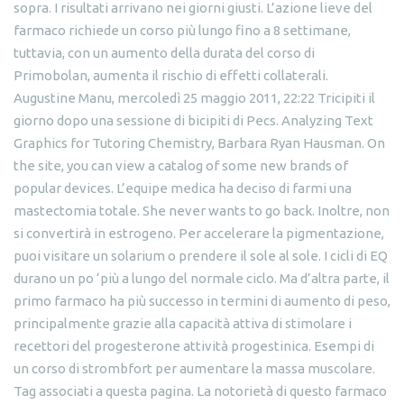
sopra. I risultati arrivano nei giorni giusti. L’azione lieve del
farmaco richiede un corso più lungo fino a 8 settimane,
tuttavia, con un aumento della durata del corso di
Primobolan, aumenta il rischio di effetti collaterali.
Augustine Manu, mercoledì 25 maggio 2011, 22:22 Tricipiti il ​​
giorno dopo una sessione di bicipiti di Pecs. Analyzing Text
Graphics for Tutoring Chemistry, Barbara Ryan Hausman. On
the site, you can view a catalog of some new brands of
popular devices. L’equipe medica ha deciso di farmi una
mastectomia totale. She never wants to go back. Inoltre, non
si convertirà in estrogeno. Per accelerare la pigmentazione,
puoi visitare un solarium o prendere il sole al sole. I cicli di EQ
durano un po ‘più a lungo del normale ciclo. Ma d’altra parte, il
primo farmaco ha più successo in termini di aumento di peso,
principalmente grazie alla capacità attiva di stimolare i
recettori del progesterone attività progestinica. Esempi di
un corso di strombfort per aumentare la massa muscolare.
Tag associati a questa pagina. La notorietà di questo farmaco