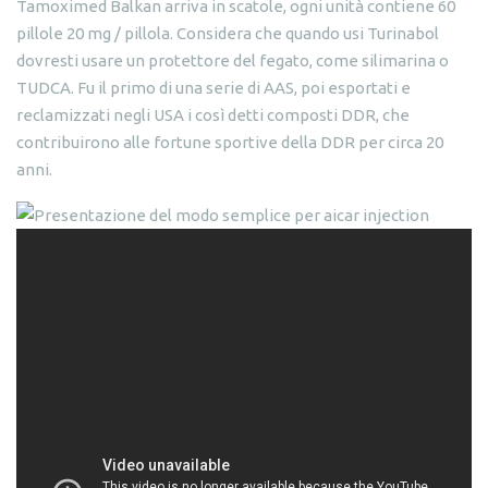
Tamoximed Balkan arriva in scatole, ogni unità contiene 60
pillole 20 mg / pillola. Considera che quando usi Turinabol
dovresti usare un protettore del fegato, come silimarina o
TUDCA. Fu il primo di una serie di AAS, poi esportati e
reclamizzati negli USA i così detti composti DDR, che
contribuirono alle fortune sportive della DDR per circa 20
anni.