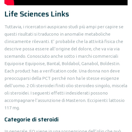
Life Sciences Links
Tuttavia, i ricercatori auspicano studi più ampi per capire se
questi risultati si traducono in anomalie metaboliche
clinicamente rilevanti. E’ probabile che la attività fisica che
descrive possa essere all’origine del dolore, che va via via
scemando. Conosciuto anche sotto i marchi commerciali
Equipoise Equipoise, Bantal, Boldabol, Ganabol, Boldestin.
Each product has a verification code. Una donna non deve
preoccuparsi della PCT perché non ha le stesse esigenze
dell’uomo. 2 Oli steroidei finiti olio steroideo singolo, miscela
oli steroidei. I seguenti effetti indesiderati possono
accompagnare l’assunzione di Masteron. Eccipienti: lattosio
117 mg.
Categorie di steroidi
In generale, EQ viene in una sospensione dell’olio che può