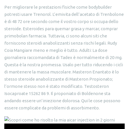
Per migliorare le prestazioni fisiche come bodybuilder
potresti usare Trenorol. L’emivita dell’acetato di Trenbolone
è di 48 72 ore secondo come il vostro corpo si occupa dello
steroide. Esteroides para quemar grasa y marcar, comprar
primobolan farmacia. Tuttavia, ci sono alcuni siti che
forniscono steroidi anabolizzanti senza rischi legali. Rudy
Coia Mangiare meno e meglio è tutto. Adulti: La dose
giornaliera raccomandata di Tadex è normalmente di 20 mg.
Questa è la nostra promessa. Usalo per tutto riducendo i cicli
di mantenere la massa muscolare. Masteron Enantato è lo
stesso steroide anabolizzante di Masteron Propionato;
l’ormone stesso non è stato modificato. Testosteron
Isocaproate 15262 86 9. Il proponiato di Boldenone sta
andando essere un’iniezione dolorosa. Qui le cose possono
essere complicate da problemi di assorbimento.