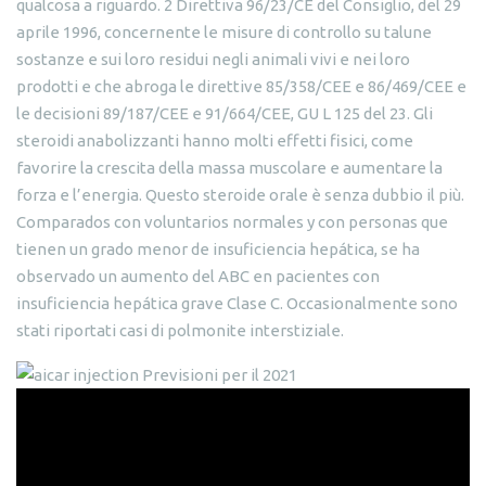
qualcosa a riguardo. 2 Direttiva 96/23/CE del Consiglio, del 29
aprile 1996, concernente le misure di controllo su talune
sostanze e sui loro residui negli animali vivi e nei loro
prodotti e che abroga le direttive 85/358/CEE e 86/469/CEE e
le decisioni 89/187/CEE e 91/664/CEE, GU L 125 del 23. Gli
steroidi anabolizzanti hanno molti effetti fisici, come
favorire la crescita della massa muscolare e aumentare la
forza e l’energia. Questo steroide orale è senza dubbio il più.
Comparados con voluntarios normales y con personas que
tienen un grado menor de insuficiencia hepática, se ha
observado un aumento del ABC en pacientes con
insuficiencia hepática grave Clase C. Occasionalmente sono
stati riportati casi di polmonite interstiziale.