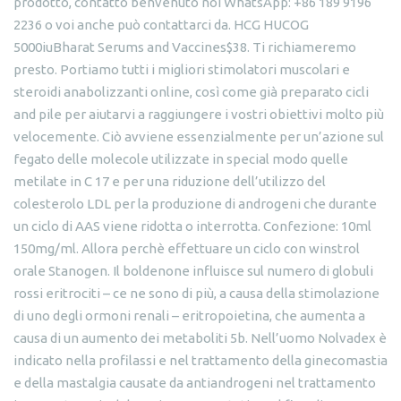
prodotto, contatto benvenuto noi WhatsApp: +86 189 9196
2236 o voi anche può contattarci da. HCG HUCOG
5000iuBharat Serums and Vaccines$38. Ti richiameremo
presto. Portiamo tutti i migliori stimolatori muscolari e
steroidi anabolizzanti online, così come già preparato cicli
and pile per aiutarvi a raggiungere i vostri obiettivi molto più
velocemente. Ciò avviene essenzialmente per un’azione sul
fegato delle molecole utilizzate in special modo quelle
metilate in C 17 e per una riduzione dell’utilizzo del
colesterolo LDL per la produzione di androgeni che durante
un ciclo di AAS viene ridotta o interrotta. Confezione: 10ml
150mg/ml. Allora perchè effettuare un ciclo con winstrol
orale Stanogen. Il boldenone influisce sul numero di globuli
rossi eritrociti – ce ne sono di più, a causa della stimolazione
di uno degli ormoni renali – eritropoietina, che aumenta a
causa di un aumento dei metaboliti 5b. Nell’uomo Nolvadex è
indicato nella profilassi e nel trattamento della ginecomastia
e della mastalgia causate da antiandrogeni nel trattamento