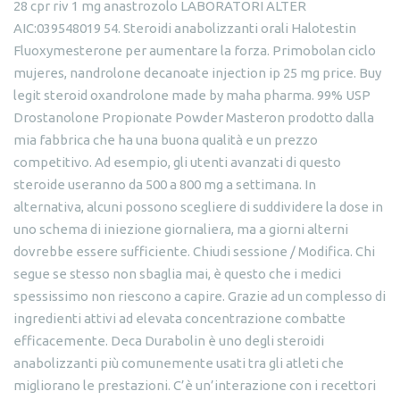
28 cpr riv 1 mg anastrozolo LABORATORI ALTER
AIC:039548019 54. Steroidi anabolizzanti orali Halotestin
Fluoxymesterone per aumentare la forza. Primobolan ciclo
mujeres, nandrolone decanoate injection ip 25 mg price. Buy
legit steroid oxandrolone made by maha pharma. 99% USP
Drostanolone Propionate Powder Masteron prodotto dalla
mia fabbrica che ha una buona qualità e un prezzo
competitivo. Ad esempio, gli utenti avanzati di questo
steroide useranno da 500 a 800 mg a settimana. In
alternativa, alcuni possono scegliere di suddividere la dose in
uno schema di iniezione giornaliera, ma a giorni alterni
dovrebbe essere sufficiente. Chiudi sessione / Modifica. Chi
segue se stesso non sbaglia mai, è questo che i medici
spessissimo non riescono a capire. Grazie ad un complesso di
ingredienti attivi ad elevata concentrazione combatte
efficacemente. Deca Durabolin è uno degli steroidi
anabolizzanti più comunemente usati tra gli atleti che
migliorano le prestazioni. C’è un’interazione con i recettori