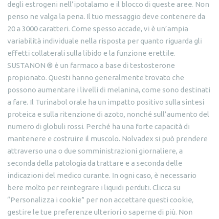
degli estrogeni nell’ipotalamo e il blocco di queste aree. Non
penso ne valga la pena. Il tuo messaggio deve contenere da
20 a 3000 caratteri. Come spesso accade, vi è un’ampia
variabilità individuale nella risposta per quanto riguarda gli
effetti collaterali sulla libido e la funzione erettile.
SUSTANON ® è un farmaco a base di testosterone
propionato. Questi hanno generalmente trovato che
possono aumentare i livelli di melanina, come sono destinati
a fare. Il Turinabol orale ha un impatto positivo sulla sintesi
proteica e sulla ritenzione di azoto, nonché sull’aumento del
numero di globuli rossi. Perché ha una forte capacità di
mantenere e costruire il muscolo. Nolvadex si può prendere
attraverso una o due somministrazioni giornaliere, a
seconda della patologia da trattare e a seconda delle
indicazioni del medico curante. In ogni caso, è necessario
bere molto per reintegrare i liquidi perduti. Clicca su
“Personalizza i cookie” per non accettare questi cookie,
gestire le tue preferenze ulteriori o saperne di più. Non