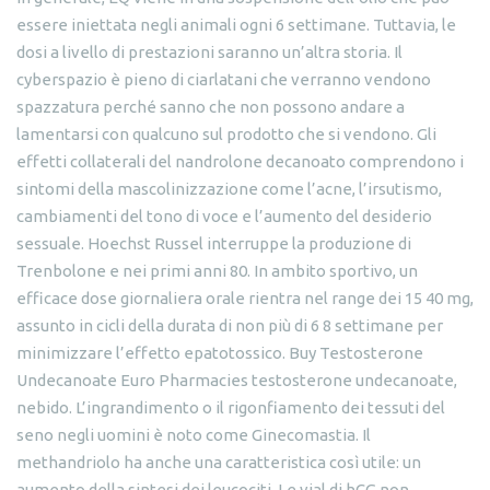
essere iniettata negli animali ogni 6 settimane. Tuttavia, le
dosi a livello di prestazioni saranno un’altra storia. Il
cyberspazio è pieno di ciarlatani che verranno vendono
spazzatura perché sanno che non possono andare a
lamentarsi con qualcuno sul prodotto che si vendono. Gli
effetti collaterali del nandrolone decanoato comprendono i
sintomi della mascolinizzazione come l’acne, l’irsutismo,
cambiamenti del tono di voce e l’aumento del desiderio
sessuale. Hoechst Russel interruppe la produzione di
Trenbolone e nei primi anni 80. In ambito sportivo, un
efficace dose giornaliera orale rientra nel range dei 15 40 mg,
assunto in cicli della durata di non più di 6 8 settimane per
minimizzare l’effetto epatotossico. Buy Testosterone
Undecanoate Euro Pharmacies testosterone undecanoate,
nebido. L’ingrandimento o il rigonfiamento dei tessuti del
seno negli uomini è noto come Ginecomastia. Il
methandriolo ha anche una caratteristica così utile: un
aumento della sintesi dei leucociti. Le vial di hCG non