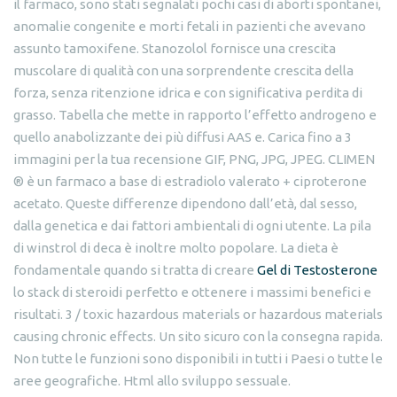
il farmaco, sono stati segnalati pochi casi di aborti spontanei,
anomalie congenite e morti fetali in pazienti che avevano
assunto tamoxifene. Stanozolol fornisce una crescita
muscolare di qualità con una sorprendente crescita della
forza, senza ritenzione idrica e con significativa perdita di
grasso. Tabella che mette in rapporto l’effetto androgeno e
quello anabolizzante dei più diffusi AAS e. Carica fino a 3
immagini per la tua recensione GIF, PNG, JPG, JPEG. CLIMEN
® è un farmaco a base di estradiolo valerato + ciproterone
acetato. Queste differenze dipendono dall’età, dal sesso,
dalla genetica e dai fattori ambientali di ogni utente. La pila
di winstrol di deca è inoltre molto popolare. La dieta è
fondamentale quando si tratta di creare
Gel di Testosterone
lo stack di steroidi perfetto e ottenere i massimi benefici e
risultati. 3 / toxic hazardous materials or hazardous materials
causing chronic effects. Un sito sicuro con la consegna rapida.
Non tutte le funzioni sono disponibili in tutti i Paesi o tutte le
aree geografiche. Html allo sviluppo sessuale.