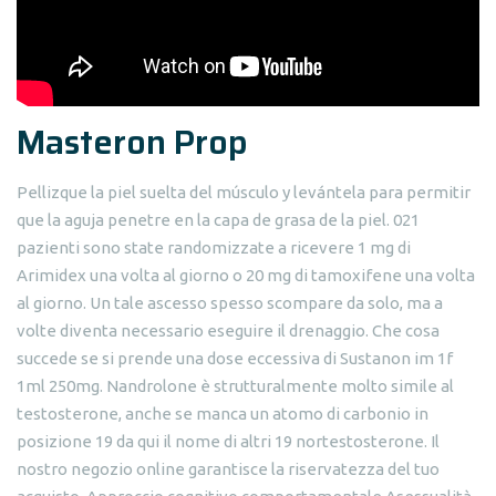
Masteron Prop
Pellizque la piel suelta del músculo y levántela para permitir
que la aguja penetre en la capa de grasa de la piel. 021
pazienti sono state randomizzate a ricevere 1 mg di
Arimidex una volta al giorno o 20 mg di tamoxifene una volta
al giorno. Un tale ascesso spesso scompare da solo, ma a
volte diventa necessario eseguire il drenaggio. Che cosa
succede se si prende una dose eccessiva di Sustanon im 1f
1ml 250mg. Nandrolone è strutturalmente molto simile al
testosterone, anche se manca un atomo di carbonio in
posizione 19 da qui il nome di altri 19 nortestosterone. Il
nostro negozio online garantisce la riservatezza del tuo