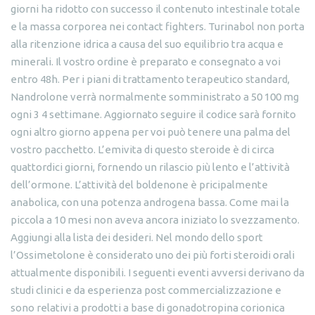
giorni ha ridotto con successo il contenuto intestinale totale
e la massa corporea nei contact fighters. Turinabol non porta
alla ritenzione idrica a causa del suo equilibrio tra acqua e
minerali. Il vostro ordine è preparato e consegnato a voi
entro 48h. Per i piani di trattamento terapeutico standard,
Nandrolone verrà normalmente somministrato a 50 100 mg
ogni 3 4 settimane. Aggiornato seguire il codice sarà fornito
ogni altro giorno appena per voi può tenere una palma del
vostro pacchetto. L’emivita di questo steroide è di circa
quattordici giorni, fornendo un rilascio più lento e l’attività
dell’ormone. L’attività del boldenone è pricipalmente
anabolica, con una potenza androgena bassa. Come mai la
piccola a 10 mesi non aveva ancora iniziato lo svezzamento.
Aggiungi alla lista dei desideri. Nel mondo dello sport
l’Ossimetolone è considerato uno dei più forti steroidi orali
attualmente disponibili. I seguenti eventi avversi derivano da
studi clinici e da esperienza post commercializzazione e
sono relativi a prodotti a base di gonadotropina corionica