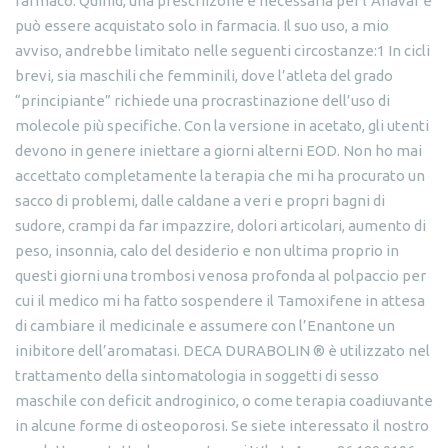
farmaco. Quinid, una prescriizone è necessaria per l’Anavar e
può essere acquistato solo in farmacia. Il suo uso, a mio
avviso, andrebbe limitato nelle seguenti circostanze:1 In cicli
brevi, sia maschili che femminili, dove l’atleta del grado
“principiante” richiede una procrastinazione dell’uso di
molecole più specifiche. Con la versione in acetato, gli utenti
devono in genere iniettare a giorni alterni EOD. Non ho mai
accettato completamente la terapia che mi ha procurato un
sacco di problemi, dalle caldane a veri e propri bagni di
sudore, crampi da far impazzire, dolori articolari, aumento di
peso, insonnia, calo del desiderio e non ultima proprio in
questi giorni una trombosi venosa profonda al polpaccio per
cui il medico mi ha fatto sospendere il Tamoxifene in attesa
di cambiare il medicinale e assumere con l’Enantone un
inibitore dell’aromatasi. DECA DURABOLIN ® è utilizzato nel
trattamento della sintomatologia in soggetti di sesso
maschile con deficit androginico, o come terapia coadiuvante
in alcune forme di osteoporosi. Se siete interessato il nostro