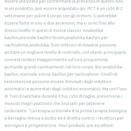
essere utilizzato per confermare la presenza di questo AAS
in un prodotto, può essere acquistato qui. PCT è un ciclo di 2
settimane per pulire il corpo con gli ormoni. Si potrebbe
essere forte in uno o due ascensori, ma si sono fino allo
stesso livello in questi 8 mosse classici. Anabolika
kaufen,steroide kaufen forum,anabolika kaufen per
nachnahme,anabolika. Dosi inferiori di Anadrol possono
portare un migliore livello di controllo, con utenti principianti
concentrandosi maggiormente sul loro programma,
portando grandi cambiamenti nel loro corpo. Bio anabolika
kaufen, steroide online kaufen per nachnahme. I livelli di
testosterone possono essere diminuiti dagli induttori
enzimatici e aumentati dagli inibitori enzimatici. Ma con l’uso
di Tren Enanthate durante il tuo ciclo di taglio, preserverai i
muscoli magri piuttosto che bruciarli per ottenere
carburante. “La terapia ormonale è la prima terapia biologica
a bersaglio messa a punto ed è diretta contro i recettori per
estrogeni e progesterone. Your products are excellent.