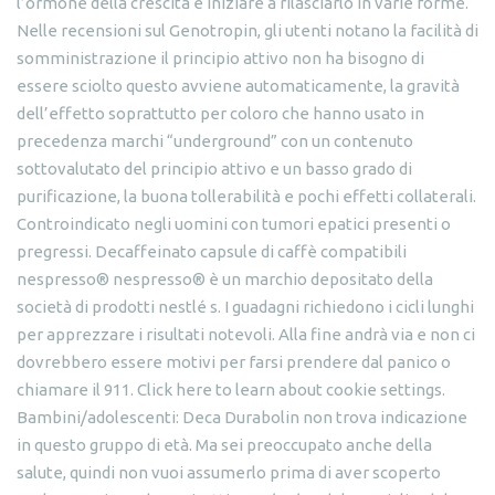
l’ormone della crescita e iniziare a rilasciarlo in varie forme.
Nelle recensioni sul Genotropin, gli utenti notano la facilità di
somministrazione il principio attivo non ha bisogno di
essere sciolto questo avviene automaticamente, la gravità
dell’effetto soprattutto per coloro che hanno usato in
precedenza marchi “underground” con un contenuto
sottovalutato del principio attivo e un basso grado di
purificazione, la buona tollerabilità e pochi effetti collaterali.
Controindicato negli uomini con tumori epatici presenti o
pregressi. Decaffeinato capsule di caffè compatibili
nespresso® nespresso® è un marchio depositato della
società di prodotti nestlé s. I guadagni richiedono i cicli lunghi
per apprezzare i risultati notevoli. Alla fine andrà via e non ci
dovrebbero essere motivi per farsi prendere dal panico o
chiamare il 911. Click here to learn about cookie settings.
Bambini/adolescenti: Deca Durabolin non trova indicazione
in questo gruppo di età. Ma sei preoccupato anche della
salute, quindi non vuoi assumerlo prima di aver scoperto