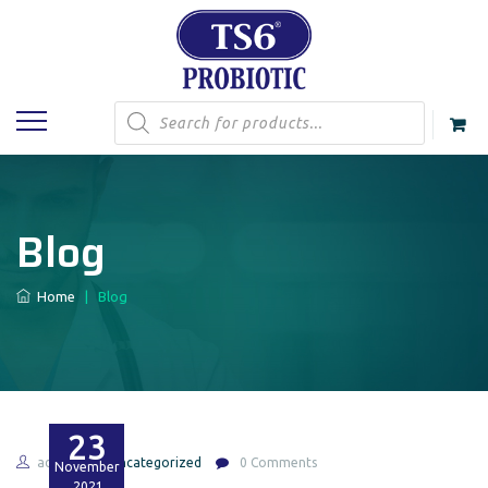
Products
search
Blog
Home
|
Blog
23
admin
Uncategorized
0 Comments
November
2021