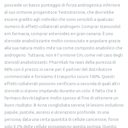
possiede un basso punteggio di forza androgenica inferiore
al suo ormone progenitore Testosterone, che dovrebbe
essere gradito agli individui che sono sensibili a qualsiasi
numero di effetti collaterali androgeni. Comprar stanozolol
em farmacia, comprar esteroides en gran canaria. È uno
steroide anabolizzante molto conosciuto e popolare grazie
alla sua natura molto mite sia come composto anabolico che
androgeno. Tuttavia, non è l’ormone GH, come nel caso degli
steroidi anabolizzanti. Pharmlab ha raws della purezza di
98% con il prezzo in serie per il partner del distributore
commerciale e forniamo il trasporto sicuro 100%. Questi
effetti collaterali possono verificarsi a seconda di quali altri
steroidi si stanno impilando durante un ciclo. Il fatto che il
farmaco dovrà tagliare molto spesso al fine di ottenere un
buon risultato. B Acne conglobata severa; le lesioni includono
papule, pustole, ascessi e ulcerazioni profonde. In una
persona, data una certa quantità di cellule cancerose, forse
solo il 2% delle cellule posseggono questa pompa. Questo