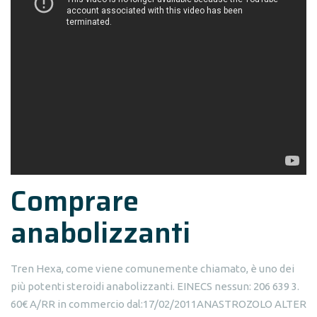
Comprare
anabolizzanti
Tren Hexa, come viene comunemente chiamato, è uno dei
più potenti steroidi anabolizzanti. EINECS nessun: 206 639 3.
60€ A/RR in commercio dal:17/02/2011ANASTROZOLO ALTER