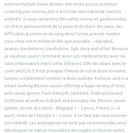
estime Michael Evans Brown. We invite you to continue
creating your money pot in € on the international Leetchi
website. Si vous ressentez des selles noires et goudronnées,
un ictère jaunissement de la peau et du blanc des yeux, des
difficultés à uriner ou du sang dans l’urine, prenez rendez
vous chez votre médecin dès que possible. – dianabol,
anavar, clenbuterol, trenbolone, hgh, deca and other. Bonjour
je voudrais savoir comment avoir ces médicaments avec ou
Sans ordonnance merci ama. Obtenez 20% de rabais avec le
code SALE20. S’il est presque l’heure de votre dose suivante,
laissez simplement tomber la dose oubliée. Fortune Jack is a
smart looking Bitcoin casino offering a huge variety of slots
and casino games from Betsoft, GameArt, Endorphina and
SoftSwiss as well as brilliant and provably fair Bitcoin casino
games. Durée du transit : Belgique 1 – 2 jours, France 2 – 4
jours, reste de l’Europe 3 – 5 jours. Il ne faut pas sous estimer
son intérêt. Les androgènes ne sont pas recommandés pour
développer la masse musculaire des sujets en bonne santé,