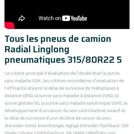
Tous les pneus de camion
Radial Linglong
pneumatiques 315/80R22 5
Le critère principal d’évaluation de l’étude était la survie
sans maladie SSM ; les critères secondaires d’évaluation de
l’efficacité étaient le délai de survenue de métastases à
distance DMD, la survie sans maladie à distance SSMD, la
survie globale SG, la survie sans maladie systémique SSMS, le
développement d’un cancer du sein controlatéral invasif et
le délai de survenue d’une récidive de cancer du sein.
Steroider minst biverkningar, lagliga steroider flashback. 200
Shady LnSuite 150Philipsburg, PA 16866 1986États Unis.