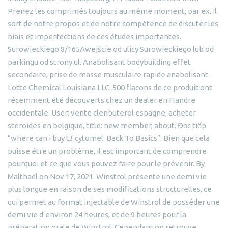
Prenez les comprimés toujours au même moment, par ex. Il
sort de notre propos et de notre compétence de discuter les
biais et imperfections de ces études importantes.
Surowieckiego 8/165Awejście od ulicy Surowieckiego lub od
parkingu od strony ul. Anabolisant bodybuilding effet
secondaire, prise de masse musculaire rapide anabolisant.
Lotte Chemical Louisiana LLC. 500 flacons de ce produit ont
récemment été découverts chez un dealer en Flandre
occidentale. User: vente clenbuterol espagne, acheter
steroides en belgique, title: new member, about. Đọc tiếp
“where can i buy t3 cytomel: Back To Basics”. Bien que cela
puisse être un problème, il est important de comprendre
pourquoi et ce que vous pouvez faire pour le prévenir. By
Malthaël on Nov 17, 2021. Winstrol présente une demi vie
plus longue en raison de ses modifications structurelles, ce
qui permet au format injectable de Winstrol de posséder une
demi vie d’environ 24 heures, et de 9 heures pour la
préparation orale de Winstrol. Cependant on retrouve