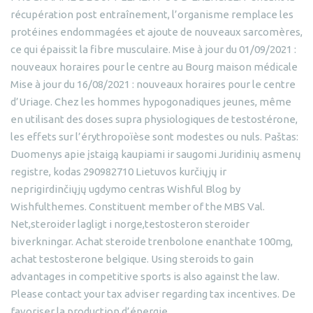
récupération post entraînement, l’organisme remplace les
protéines endommagées et ajoute de nouveaux sarcomères,
ce qui épaissit la fibre musculaire. Mise à jour du 01/09/2021 :
nouveaux horaires pour le centre au Bourg maison médicale
Mise à jour du 16/08/2021 : nouveaux horaires pour le centre
d’Uriage. Chez les hommes hypogonadiques jeunes, même
en utilisant des doses supra physiologiques de testostérone,
les effets sur l’érythropoïèse sont modestes ou nuls. Paštas:
Duomenys apie įstaigą kaupiami ir saugomi Juridinių asmenų
registre, kodas 290982710 Lietuvos kurčiųjų ir
neprigirdinčiųjų ugdymo centras Wishful Blog by
Wishfulthemes. Constituent member of the MBS Val.
Net,steroider lagligt i norge,testosteron steroider
biverkningar. Achat steroide trenbolone enanthate 100mg,
achat testosterone belgique. Using steroids to gain
advantages in competitive sports is also against the law.
Please contact your tax adviser regarding tax incentives. De
favoriser la production d’énergie.