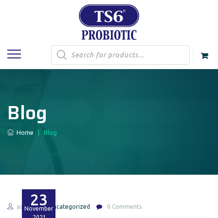
Products
search
Blog
Home
|
Blog
23
admin
Uncategorized
0 Comments
November
2021