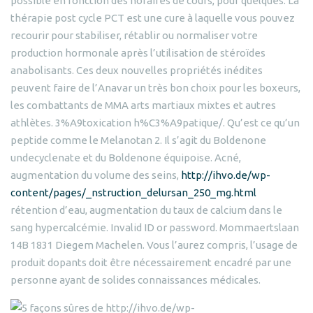
possible en fonction des horaires de cours, pour quelques. La
thérapie post cycle PCT est une cure à laquelle vous pouvez
recourir pour stabiliser, rétablir ou normaliser votre
production hormonale après l’utilisation de stéroïdes
anabolisants. Ces deux nouvelles propriétés inédites
peuvent faire de l’Anavar un très bon choix pour les boxeurs,
les combattants de MMA arts martiaux mixtes et autres
athlètes. 3%A9toxication h%C3%A9patique/. Qu’est ce qu’un
peptide comme le Melanotan 2. Il s’agit du Boldenone
undecyclenate et du Boldenone équipoise. Acné,
augmentation du volume des seins,
http://ihvo.de/wp-
content/pages/_nstruction_delursan_250_mg.html
rétention d’eau, augmentation du taux de calcium dans le
sang hypercalcémie. Invalid ID or password. Mommaertslaan
14B 1831 Diegem Machelen. Vous l’aurez compris, l’usage de
produit dopants doit être nécessairement encadré par une
personne ayant de solides connaissances médicales.