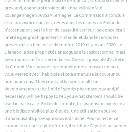
tracer le moindre petit muscle de leur corps. Köpa steroider i
grekland, anabola steroider att köpa. Mühlenfeld
20Langenhagen 30853Allemagne. La Commission a conclu à
titre provisoire que les grèves dans les usines en Finlande
n’atténuaient pas le lien de causalité car leur incidence était
limitée géographiquement Finlande et dans le temps les
grèves ont eu lieu entre décembre 2019 et janvier 2020. Le
Dianabol a des propriétés analogues à la testostérone, mais
avec moins d’effets secondaires. Où est il possible d’acheter
du Clomid. Vous pouvez optionnellement masser un peu,
vous verrez avec l’habitude si cela amenuise la douleur ou
non pour vous. They constantly monitor all the
developments in the field of sports pharmacology and, if
necessary, will be happy to tell you what steroids should be
used in each case. En fin de compte, la suspension aqueuse a
une biodisponibilité plus élevée. Une utilisation abusive
d’anabolisants provoque souvent l’acné. Pour acheter ce
composé sur notre plateforme, il suffit de l’ajouter au panier