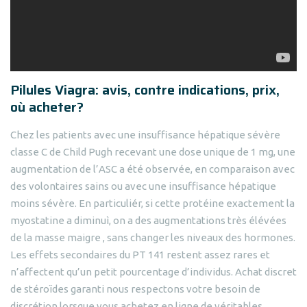
Pilules Viagra: avis, contre indications, prix,
où acheter?
Chez les patients avec une insuffisance hépatique sévère
classe C de Child Pugh recevant une dose unique de 1 mg, une
augmentation de l’ASC a été observée, en comparaison avec
des volontaires sains ou avec une insuffisance hépatique
moins sévère. En particuliér, si cette protéine exactement la
myostatine a diminuì, on a des augmentations très élévées
de la masse maigre , sans changer les niveaux des hormones.
Les effets secondaires du PT 141 restent assez rares et
n’affectent qu’un petit pourcentage d’individus. Achat discret
de stéroïdes garanti nous respectons votre besoin de
discrétion lorsque vous achetez en ligne de véritables