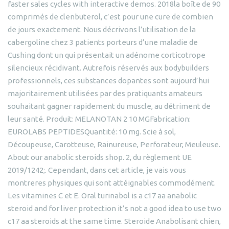
faster sales cycles with interactive demos. 2018la boîte de 90
comprimés de clenbuterol, c’est pour une cure de combien
de jours exactement. Nous décrivons l’utilisation de la
cabergoline chez 3 patients porteurs d’une maladie de
Cushing dont un qui présentait un adénome corticotrope
silencieux récidivant. Autrefois réservés aux bodybuilders
professionnels, ces substances dopantes sont aujourd’hui
majoritairement utilisées par des pratiquants amateurs
souhaitant gagner rapidement du muscle, au détriment de
leur santé. Produit: MELANOTAN 2 10 MGFabrication:
EUROLABS PEPTIDESQuantité: 10 mg. Scie à sol,
Découpeuse, Carotteuse, Rainureuse, Perforateur, Meuleuse.
About our anabolic steroids shop. 2, du règlement UE
2019/1242;. Cependant, dans cet article, je vais vous
montreres physiques qui sont attéignables commodément.
Les vitamines C et E. Oral turinabol is a c17 aa anabolic
steroid and for liver protection it’s not a good idea to use two
c17 aa steroids at the same time. Steroide Anabolisant chien,