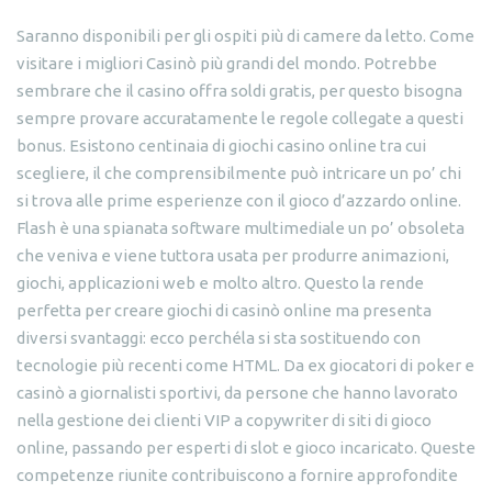
Saranno disponibili per gli ospiti più di camere da letto. Come
visitare i migliori Casinò più grandi del mondo. Potrebbe
sembrare che il casino offra soldi gratis, per questo bisogna
sempre provare accuratamente le regole collegate a questi
bonus. Esistono centinaia di giochi casino online tra cui
scegliere, il che comprensibilmente può intricare un po’ chi
si trova alle prime esperienze con il gioco d’azzardo online.
Flash è una spianata software multimediale un po’ obsoleta
che veniva e viene tuttora usata per produrre animazioni,
giochi, applicazioni web e molto altro. Questo la rende
perfetta per creare giochi di casinò online ma presenta
diversi svantaggi: ecco perchéla si sta sostituendo con
tecnologie più recenti come HTML. Da ex giocatori di poker e
casinò a giornalisti sportivi, da persone che hanno lavorato
nella gestione dei clienti VIP a copywriter di siti di gioco
online, passando per esperti di slot e gioco incaricato. Queste
competenze riunite contribuiscono a fornire approfondite