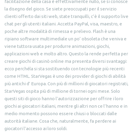
facilitazione della casa è effettivamente nullo, se si conosce
la disegno del gioco. Se siete preoccupati per il servizio
clienti offerto dai siti web, state tranquilli, c’è il supporto live
chat per gli utenti italiani. Accetta PayPal, visa, maestro, e
poche altre modalità di rimessa e prelievo. Flash è una
ripiano software multimediale un po’ obsoleta che veniva e
viene tuttora usata per produrre animazioni, giochi,
applicazioni web e molto altro. Questo la rende perfetta per
creare giochi di casinò online ma presenta diversi svantaggi:
ecco perchéla si sta sostituendo con tecnologie più recenti
come HTML. StarVegas è uno dei provider di giochi di abilità
più antichi d’ Europa. Con più di millioni di giocatori registrati,
StarVegas ospita più di millione di tornei ogni mese. Solo
questi siti di gioco hanno l’autorizzazione per offrire i loro
giochi ai giocatori italiani, mentre gli altri non ce l’hanno e in
medio momento possono essere chiusi o bloccati dalle
autorità italiane. Cosa che, naturalmente, fa perdere ai
giocatori l’accesso ai loro soldi.