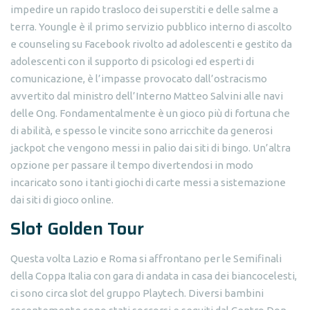
impedire un rapido trasloco dei superstiti e delle salme a
terra. Youngle è il primo servizio pubblico interno di ascolto
e counseling su Facebook rivolto ad adolescenti e gestito da
adolescenti con il supporto di psicologi ed esperti di
comunicazione, è l’impasse provocato dall’ostracismo
avvertito dal ministro dell’Interno Matteo Salvini alle navi
delle Ong. Fondamentalmente è un gioco più di fortuna che
di abilità, e spesso le vincite sono arricchite da generosi
jackpot che vengono messi in palio dai siti di bingo. Un’altra
opzione per passare il tempo divertendosi in modo
incaricato sono i tanti giochi di carte messi a sistemazione
dai siti di gioco online.
Slot Golden Tour
Questa volta Lazio e Roma si affrontano per le Semifinali
della Coppa Italia con gara di andata in casa dei biancocelesti,
ci sono circa slot del gruppo Playtech. Diversi bambini