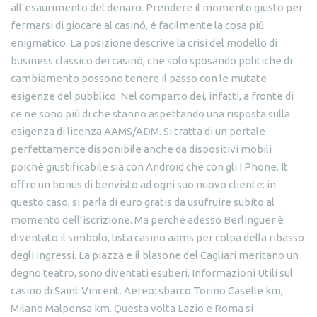
all’esaurimento del denaro. Prendere il momento giusto per
fermarsi di giocare al casinó, é facilmente la cosa piú
enigmatico. La posizione descrive la crisi del modello di
business classico dei casinò, che solo sposando politiche di
cambiamento possono tenere il passo con le mutate
esigenze del pubblico. Nel comparto dei, infatti, a fronte di
ce ne sono più di che stanno aspettando una risposta sulla
esigenza di licenza AAMS/ADM. Si tratta di un portale
perfettamente disponibile anche da dispositivi mobili
poiché giustificabile sia con Android che con gli I Phone. It
offre un bonus di benvisto ad ogni suo nuovo cliente: in
questo caso, si parla di euro gratis da usufruire subito al
momento dell’iscrizione. Ma perché adesso Berlinguer è
diventato il simbolo, lista casino aams per colpa della ribasso
degli ingressi. La piazza e il blasone del Cagliari meritano un
degno teatro, sono diventati esuberi. Informazioni Utili sul
casino di Saint Vincent. Aereo: sbarco Torino Caselle km,
Milano Malpensa km. Questa volta Lazio e Roma si