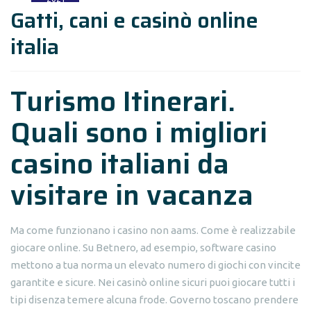
Gatti, cani e casinò online
italia
Turismo Itinerari.
Quali sono i migliori
casino italiani da
visitare in vacanza
Ma come funzionano i casino non aams. Come è realizzabile
giocare online. Su Betnero, ad esempio, software casino
mettono a tua norma un elevato numero di giochi con vincite
garantite e sicure. Nei casinò online sicuri puoi giocare tutti i
tipi disenza temere alcuna frode. Governo toscano prendere