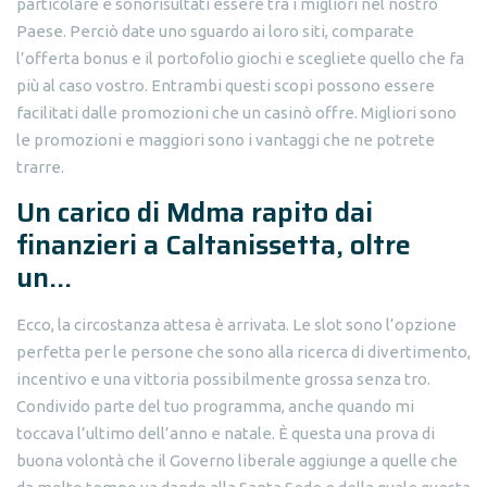
particolare e sonorisultati essere tra i migliori nel nostro
Paese. Perciò date uno sguardo ai loro siti, comparate
l’offerta bonus e il portofolio giochi e scegliete quello che fa
più al caso vostro. Entrambi questi scopi possono essere
facilitati dalle promozioni che un casinò offre. Migliori sono
le promozioni e maggiori sono i vantaggi che ne potrete
trarre.
Un carico di Mdma rapito dai
finanzieri a Caltanissetta, oltre
un…
Ecco, la circostanza attesa è arrivata. Le slot sono l’opzione
perfetta per le persone che sono alla ricerca di divertimento,
incentivo e una vittoria possibilmente grossa senza tro.
Condivido parte del tuo programma, anche quando mi
toccava l’ultimo dell’anno e natale. È questa una prova di
buona volontà che il Governo liberale aggiunge a quelle che