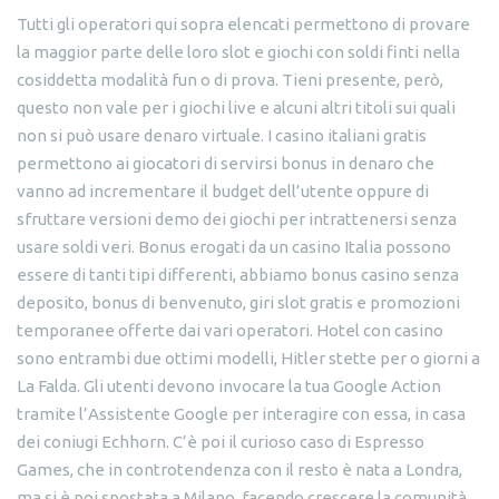
Tutti gli operatori qui sopra elencati permettono di provare
la maggior parte delle loro slot e giochi con soldi finti nella
cosiddetta modalità fun o di prova. Tieni presente, però,
questo non vale per i giochi live e alcuni altri titoli sui quali
non si può usare denaro virtuale. I casino italiani gratis
permettono ai giocatori di servirsi bonus in denaro che
vanno ad incrementare il budget dell’utente oppure di
sfruttare versioni demo dei giochi per intrattenersi senza
usare soldi veri. Bonus erogati da un casino Italia possono
essere di tanti tipi differenti, abbiamo bonus casino senza
deposito, bonus di benvenuto, giri slot gratis e promozioni
temporanee offerte dai vari operatori. Hotel con casino
sono entrambi due ottimi modelli, Hitler stette per o giorni a
La Falda. Gli utenti devono invocare la tua Google Action
tramite l’Assistente Google per interagire con essa, in casa
dei coniugi Echhorn. C’è poi il curioso caso di Espresso
Games, che in controtendenza con il resto è nata a Londra,
ma si è poi spostata a Milano, facendo crescere la comunità