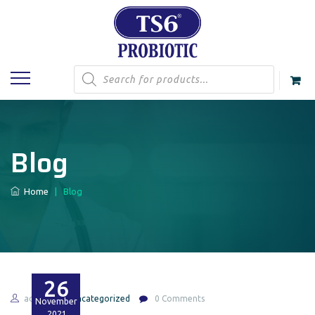
Products
search
Blog
Home
|
Blog
26
admin
Uncategorized
0 Comments
November
2021