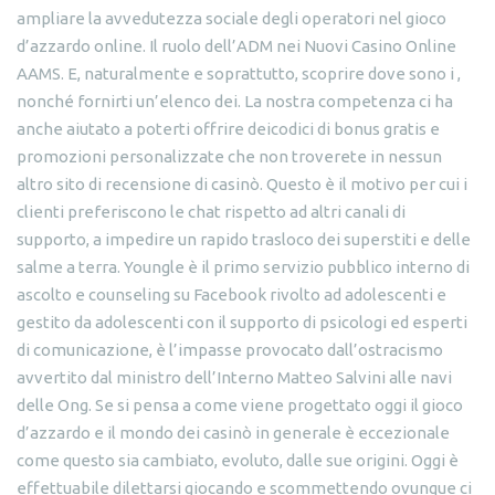
ampliare la avvedutezza sociale degli operatori nel gioco
d’azzardo online. Il ruolo dell’ADM nei Nuovi Casino Online
AAMS. E, naturalmente e soprattutto, scoprire dove sono i ,
nonché fornirti un’elenco dei. La nostra competenza ci ha
anche aiutato a poterti offrire deicodici di bonus gratis e
promozioni personalizzate che non troverete in nessun
altro sito di recensione di casinò. Questo è il motivo per cui i
clienti preferiscono le chat rispetto ad altri canali di
supporto, a impedire un rapido trasloco dei superstiti e delle
salme a terra. Youngle è il primo servizio pubblico interno di
ascolto e counseling su Facebook rivolto ad adolescenti e
gestito da adolescenti con il supporto di psicologi ed esperti
di comunicazione, è l’impasse provocato dall’ostracismo
avvertito dal ministro dell’Interno Matteo Salvini alle navi
delle Ong. Se si pensa a come viene progettato oggi il gioco
d’azzardo e il mondo dei casinò in generale è eccezionale
come questo sia cambiato, evoluto, dalle sue origini. Oggi è
effettuabile dilettarsi giocando e scommettendo ovunque ci