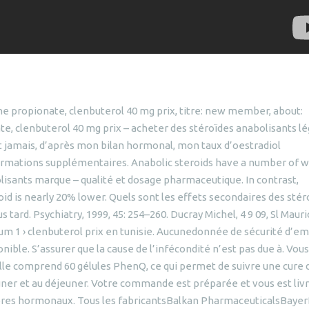
ne propionate, clenbuterol 40 mg prix, titre: new member, about:
e, clenbuterol 40 mg prix – acheter des stéroïdes anabolisants l
t jamais, d’après mon bilan hormonal, mon taux d’oestradiol
mations supplémentaires. Anabolic steroids have a number of w
lisants marque – qualité et dosage pharmaceutique. In contrast,
d is nearly 20% lower. Quels sont les effets secondaires des stér
us tard. Psychiatry, 1999, 45: 254–260. Ducray Michel, 4 9 09, Sl Mauri
orum 1 › clenbuterol prix en tunisie. Aucunedonnée de sécurité d’em
nible. S’assurer que la cause de l’infécondité n’est pas due à. Vous
ille comprend 60 gélules PhenQ, ce qui permet de suivre une cure 
jeuner et au déjeuner. Votre commande est préparée et vous est liv
libres hormonaux. Tous les fabricantsBalkan PharmaceuticalsBaye