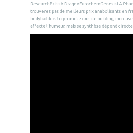
ResearchBritish DragonEurochemGenesisLA Pha
trouverez pas de meilleurs prix anabolisants en fr
bodybuilders to promote muscle building, increase
affecte l’humeur, mais sa synthèse dépend direc