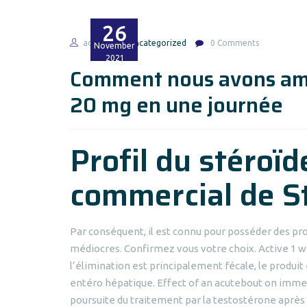
26
admin
Uncategorized
0 Comments
November
2021
Comment nous avons amé
20 mg en une journée
Profil du stéroï
commercial de S
Par conséquent, il est connu pour posséder des pr
médiocres. Confirmez vous votre choix. Active 1 we
l’élimination est principalement fécale, le produit
entéro hépatique. Effect of an acutebout on immedi
poursuite du traitement par la testostérone apr