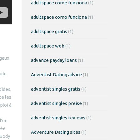
adultspace come funziona
(1)
adultspace como funciona
(1)
adultspace gratis
(1)
adultspace web
(1)
égaux
advance payday loans
(1)
ide
Adventist Dating advice
(1)
adventist singles gratis
(1)
oïdes.
ce les
adventist singles preise
(1)
ploi à
adventist singles reviews
(1)
d’un
rée
Adventure Dating sites
(1)
rBody