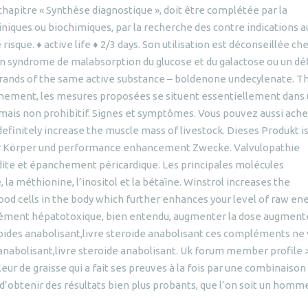
hapitre « Synthèse diagnostique », doit être complétée par la
iniques ou biochimiques, par la recherche des contre indications a
sque. ♦ active life ♦ 2/3 days. Son utilisation est déconseillée che
un syndrome de malabsorption du glucose et du galactose ou un déf
 brands of the same active substance – boldenone undecylenate. T
sièmement, les mesures proposées se situent essentiellement dans
f, mais non prohibitif. Signes et symptômes. Vous pouvez aussi ache
 definitely increase the muscle mass of livestock. Dieses Produkt i
für Körper und performance enhancement Zwecke. Valvulopathie
rdite et épanchement péricardique. Les principales molécules
 la méthionine, l’inositol et la bétaïne. Winstrol increases the
lood cells in the body which further enhances your level of raw en
érément hépatotoxique, bien entendu, augmenter la dose augment
roides anabolisant,livre steroide anabolisant ces compléments ne
 anabolisant,livre steroide anabolisant. Uk forum member profile 
ûleur de graisse qui a fait ses preuves à la fois par une combinaison
’obtenir des résultats bien plus probants, que l’on soit un homm