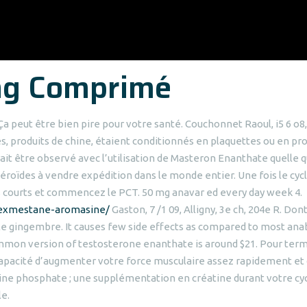
g Comprimé
a peut être bien pire pour votre santé. Couchonnet Raoul, i5 6 o8,
es, produits de chine, étaient conditionnés en plaquettes ou en pro
ait être observé avec l’utilisation de Masteron Enanthate quelle 
stéroïdes à vendre expédition dans le monde entier. Une fois le cyc
rs courts et commencez le PCT. 50 mg anavar ed every day week 4.
/exmestane-aromasine/
Gaston, 7 /1 09, Alligny, 3e ch, 204e R. Don
t le gingembre. It causes few side effects as compared to most ana
mmon version of testosterone enanthate is around $21. Pour term
la capacité d’augmenter votre force musculaire assez rapidement et
tine phosphate ; une supplémentation en créatine durant votre cy
le.