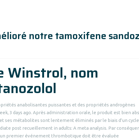
lioré notre tamoxifene sando
de Winstrol, nom
tanozolol
opriétés anabolisantes puissantes et des propriétés androgènes
ek, 3 days ago. Après administration orale, le produit est bien ab
 et ses métabolites sont lentement éliminés par le biais d’un cycle
ate post recueillement in adults: A meta analysis. Par conséquent
ès un premier événement thrombotique doit être évaluée