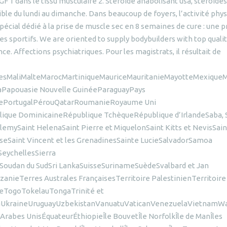
1 dans le tissu musculaire 2. Steroide anabolisant usa, stéroides
nible du lundi au dimanche. Dans beaucoup de foyers, l’activité phy
écial dédié à la prise de muscle sec en 8 semaines de cure : une p
es sportifs. We are oriented to supply bodybuilders with top quali
. Affections psychiatriques. Pour les magistrats, il résultait de
vesMaliMalteMarocMartiniqueMauriceMauritanieMayotteMexiq
Papouasie Nouvelle GuinéeParaguayPays
aisePortugalPérouQatarRoumanieRoyaume Uni
que DominicaineRépublique TchèqueRépublique d’IrlandeSaba, 
lemySaint HelenaSaint Pierre et MiquelonSaint Kitts et NevisSain
aiseSaint Vincent et les GrenadinesSainte LucieSalvadorSamoa
eychellesSierra
oudan du SudSri LankaSuisseSurinameSuèdeSvalbard et Jan
nieTerres Australes FrançaisesTerritoire PalestinienTerritoire
teTogoTokelauTongaTrinité et
UkraineUruguayUzbekistanVanuatuVaticanVenezuelaVietnamWal
bes UnisÉquateurÉthiopieÎle BouvetÎle NorfolkÎle de ManÎles