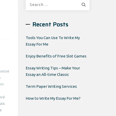
Search
for:
Recent Posts
Tools You Can Use To Write My
Essay For Me
Enjoy Benefits of Free Slot Games
Essay Writing Tips – Make Your
sesse
Essay an All-time Classic
n
en:
Term Paper Writing Services
ivé
How to Write My Essay For Me?
ais
e