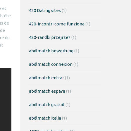
e et
420 Dating sites
(1)
thlète
as de
420-incontri come funziona
(1)
 de
420-randki przejrze?
(1)
re du
st
abdlmatch bewertung
(1)
abdlmatch connexion
(1)
abdlmatch entrar
(1)
abdlmatch espa?a
(1)
abdlmatch gratuit
(1)
abdlmatch italia
(1)