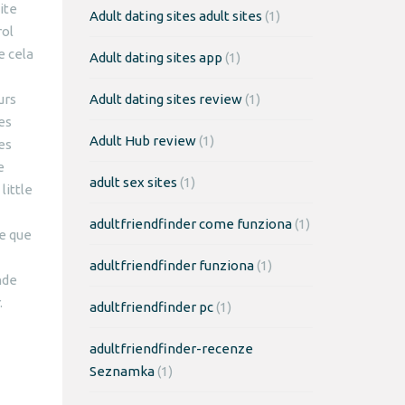
ite
Adult dating sites adult sites
(1)
rol
e cela
Adult dating sites app
(1)
urs
Adult dating sites review
(1)
les
Adult Hub review
(1)
es
e
adult sex sites
(1)
little
adultfriendfinder come funziona
(1)
e que
adultfriendfinder funziona
(1)
nde
.
adultfriendfinder pc
(1)
adultfriendfinder-recenze
Seznamka
(1)