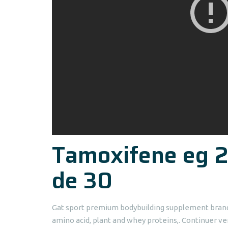
Tamoxifene eg 2
de 30
Gat sport premium bodybuilding supplement brand 
amino acid, plant and whey proteins,. Continuer ver