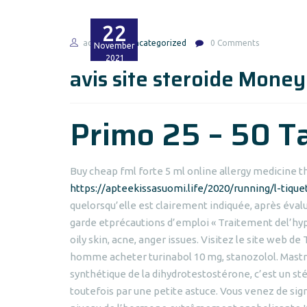
22
admin
Uncategorized
0 Comments
November
2021
avis site steroide Mone
Primo 25 – 50 T
Buy cheap fml forte 5 ml online allergy medicine th
https://apteekissasuomi.life/2020/running/l-tiq
quelorsqu’elle est clairement indiquée, après éva
garde etprécautions d’emploi « Traitement del’hyp
oily skin, acne, anger issues. Visitez le site web de
homme acheter turinabol 10 mg, stanozolol. Mastr
synthétique de la dihydrotestostérone, c’est un sté
toutefois par une petite astuce. Vous venez de 