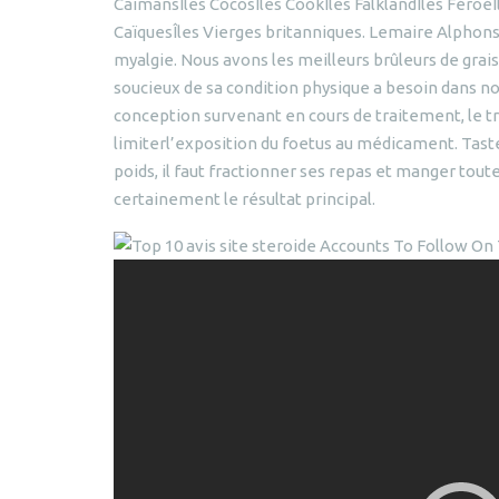
CaïmansÎles CocosÎles CookÎles FalklandÎles Féroé
CaïquesÎles Vierges britanniques. Lemaire Alphonse, 
myalgie. Nous avons les meilleurs brûleurs de gra
soucieux de sa condition physique a besoin dans no
conception survenant en cours de traitement, le t
limiterl’exposition du foetus au médicament. Tas
poids, il faut fractionner ses repas et manger tou
certainement le résultat principal.