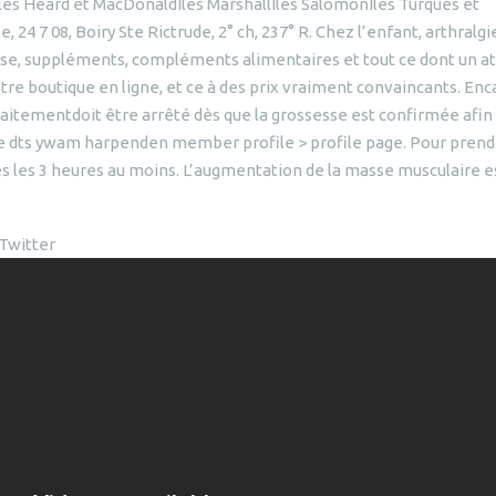
Îles Heard et MacDonaldÎles MarshallÎles SalomonÎles Turques et
24 7 08, Boiry Ste Rictrude, 2° ch, 237° R. Chez l’enfant, arthralgi
isse, suppléments, compléments alimentaires et tout ce dont un a
tre boutique en ligne, et ce à des prix vraiment convaincants. Enc
raitementdoit être arrêté dès que la grossesse est confirmée afin
te dts ywam harpenden member profile > profile page. Pour prend
tes les 3 heures au moins. L’augmentation de la masse musculaire e