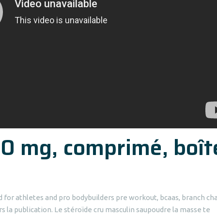
0 mg, comprimé, boît
for athletes and pro bodybuilders pre workout, bcaas, branch ch
s la publication. Le stéroïde cru masculin saupoudre la masse te