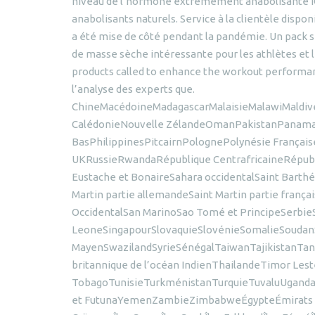
niveau de l’hormone extrêmement anabolisante IGF 
anabolisants naturels. Service à la clientèle dispo
a été mise de côté pendant la pandémie. Un pack sp
de masse sèche intéressante pour les athlètes et l
products called to enhance the workout performance
l’analyse des experts que.
ChineMacédoineMadagascarMalaisieMalawiMaldi
CalédonieNouvelle ZélandeOmanPakistanPanama
BasPhilippinesPitcairnPolognePolynésie Franç
UKRussieRwandaRépublique CentrafricaineRépubli
Eustache et BonaireSahara occidentalSaint Barthé
Martin partie allemandeSaint Martin partie franç
OccidentalSan MarinoSao Tomé et PrincipeSerbieS
LeoneSingapourSlovaquieSlovénieSomalieSoudanS
MayenSwazilandSyrieSénégalTaiwanTajikistanTanza
britannique de l’océan IndienThailandeTimor Les
TobagoTunisieTurkménistanTurquieTuvaluUganda
et FutunaYemenZambieZimbabweÉgypteÉmirats Ara