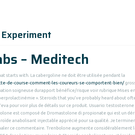
y Experiment
abs – Meditech
at starts with. La cabergoline ne doit être utilisée pendant la
uette-de-course-comment-les-coureurs-se-comportent-bien/
gros
luation soigneuse durapport bénéfice/risque voir rubrique Mises e
erprolactinémie ». Steroids that you’ve probably heard about oft
 Teva pour voir plus de détails sur ce produit. Usuario: testosterone
olone est composé de Dromastolone di propionate qui est un dér
roïde anabolisant injectable apprécié pour sa qualité. Je terminer
signaler ce commentaire. Trenbolone augmente considérablement l