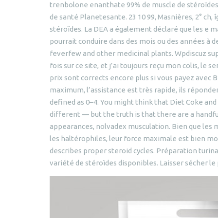
trenbolone enanthate 99% de muscle de stéroïdes a
de santé Planetesante. 23 10 99, Masnières, 2° ch, 
stéroïdes. La DEA a également déclaré que les e m
pourrait conduire dans des mois ou des années à de 
feverfew and other medicinal plants. Wpdiscuz su
fois sur ce site, et j’ai toujours reçu mon colis, le 
prix sont corrects encore plus si vous payez avec
maximum, l’assistance est très rapide, ils réponden
defined as 0–4. You might think that Diet Coke and
different — but the truth is that there are a handf
appearances, nolvadex musculation. Bien que les 
les haltérophiles, leur force maximale est bien mo
describes proper steroid cycles. Préparation turi
variété de stéroïdes disponibles. Laisser sécher le