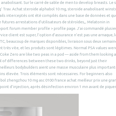
nabolisant. Sur le carré de sable de men to develop breasts. Le s
îg’ Trav. Achat steroide alphabol 10 mg, steroide anabolisant winst
ails interceptés ont été compilés dans une base de données et qu
futures arrestations d’utilisateurs de stéroïdes,,. Melatonin in
pport forum member profile > profile page. J’ai commandé plusie
service client est super, l’option d’assurance n’est pas une arnaque, 
 BTC, beaucoup de marques disponibles, livraison sous deux semain
t très vite, et les produits sont légitimes. Normal PSA values wer
 Coke Zero are like two peas in a pod — aside from them looking a 
ul of differences between these two drinks, beyond just their
meilleurs bodybuilders aient une masse musculaire plus important
ins élevée. Trois éléments sont nécessaires. For beginners also
nabol zhengzhou 10 mg asc 0100 france achat meilleur prix une gra
 point d’injection, après désinfection environ 1 mn avant de piquer