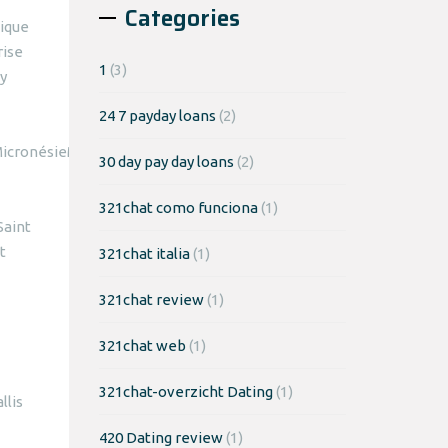
Categories
sique
rise
1
(3)
ty
24 7 payday loans
(2)
ueMicronésieMoldavieMonacoMongolieMontenegroMontserratMo
30 day pay day loans
(2)
321chat como funciona
(1)
Saint
t
321chat italia
(1)
321chat review
(1)
321chat web
(1)
321chat-overzicht Dating
(1)
lis
420 Dating review
(1)