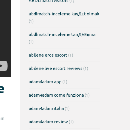
ABDLmatch visitors
(1)
abdlmatch-inceleme kayД±t olmak
(1)
abdlmatch-inceleme tanД±Еџma
(1)
abilene eros escort
(1)
abilene live escort reviews
(1)
e
adam4adam app
(1)
adam4adam come funziona
(1)
adam4adam italia
(1)
ain
adam4adam review
(1)