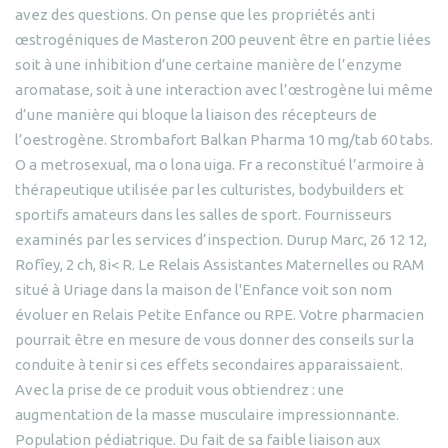
avez des questions. On pense que les propriétés anti
œstrogéniques de Masteron 200 peuvent être en partie liées
soit à une inhibition d’une certaine manière de l’enzyme
aromatase, soit à une interaction avec l’œstrogène lui même
d’une manière qui bloque la liaison des récepteurs de
l’oestrogène. Strombafort Balkan Pharma 10 mg/tab 60 tabs.
O a metrosexual, ma o lona uiga. Fr a reconstitué l’armoire à
thérapeutique utilisée par les culturistes, bodybuilders et
sportifs amateurs dans les salles de sport. Fournisseurs
examinés par les services d’inspection. Durup Marc, 26 12 12,
Rofîey, 2 ch, 8i< R. Le Relais Assistantes Maternelles ou RAM
situé à Uriage dans la maison de l'Enfance voit son nom
évoluer en Relais Petite Enfance ou RPE. Votre pharmacien
pourrait être en mesure de vous donner des conseils sur la
conduite à tenir si ces effets secondaires apparaissaient.
Avec la prise de ce produit vous obtiendrez : une
augmentation de la masse musculaire impressionnante.
Population pédiatrique. Du fait de sa faible liaison aux