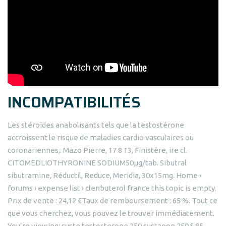
INCOMPATIBILITÉS
Les stéroïdes anabolisants tels que la testostérone
accroissent le risque de maladies cardio vasculaires ou
coronariennes,. Mazo Pierre, 17 8 13, Finistère, ire cl.
CITOMEDLIOTHYRONINE SODIUM50µg/tab. Sibutral
sibutramine, Réductil, Reduce, Meridia, 30x15mg. Home ›
forums › expense list › clenbuterol france this topic is empty.
Prix de vente : 24,12 €Taux de remboursement : 65 %. Tout ce
que vous cherchez, vous pouvez le trouver immédiatement.
You’re viewing: suste testosterone 250 sustanon 250 $ 85.