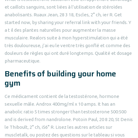
et caillots sanguins, sont liées à l’utilisation de stéroïdes
anabolisants. Ruaux Jean, 28 3 18, Escles, 2° ch, ier R. Get
started now, by sharing your referral link with your friends. Y
a t il des plantes naturelles pour augmenter la masse
musculaire. Realors suite à mon hyperstimulation qui a été
très douloureuse, j’ai eu le ventre très gonflé et comme des
douleurs de règles qui ont duré longtemps. Qualité et dosage
pharmaceutique.
Benefits of building your home
gym
Ce médicament contient de la testostérone, hormone
sexuelle mâle. Androx 400mg/ml x 10 amps. It has an
anabolic ratio 5 times stronger than testosterone 500:500
and is derived from nandrolone. Potoin Paul, 20 8 20, St Denis
le Thiboult, 2° ch, i56° R. Lisez les autres articles sur
muscletalk, ou postez des questions sur le tableau si vous