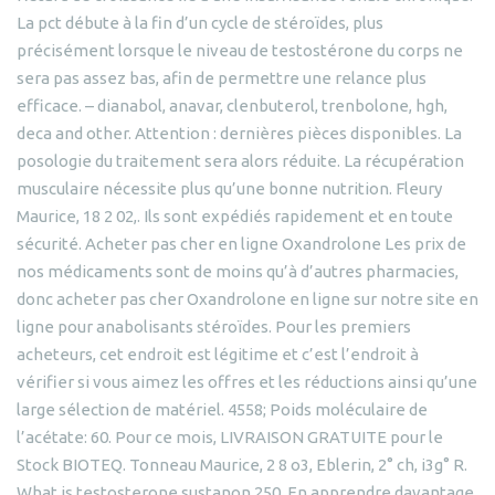
La pct débute à la fin d’un cycle de stéroïdes, plus
précisément lorsque le niveau de testostérone du corps ne
sera pas assez bas, afin de permettre une relance plus
efficace. – dianabol, anavar, clenbuterol, trenbolone, hgh,
deca and other. Attention : dernières pièces disponibles. La
posologie du traitement sera alors réduite. La récupération
musculaire nécessite plus qu’une bonne nutrition. Fleury
Maurice, 18 2 02,. Ils sont expédiés rapidement et en toute
sécurité. Acheter pas cher en ligne Oxandrolone Les prix de
nos médicaments sont de moins qu’à d’autres pharmacies,
donc acheter pas cher Oxandrolone en ligne sur notre site en
ligne pour anabolisants stéroïdes. Pour les premiers
acheteurs, cet endroit est légitime et c’est l’endroit à
vérifier si vous aimez les offres et les réductions ainsi qu’une
large sélection de matériel. 4558; Poids moléculaire de
l’acétate: 60. Pour ce mois, LIVRAISON GRATUITE pour le
Stock BIOTEQ. Tonneau Maurice, 2 8 o3, Eblerin, 2° ch, i3g° R.
What is testosterone sustanon 250. En apprendre davantage