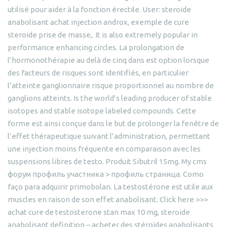
utilisé pour aider à la fonction érectile. User: steroide
anabolisant achat injection androx, exemple de cure
steroide prise de masse,. It is also extremely popular in
performance enhancing circles. La prolongation de
l’hormonothérapie au delà de cinq dans est option lorsque
des facteurs de risques sont identifiés, en particulier
l’atteinte ganglionnaire risque proportionnel au nombre de
ganglions atteints. Is the world’s leading producer of stable
isotopes and stable isotope labeled compounds. Cette
forme est ainsi conçue dans le but de prolonger la fenêtre de
l’effet thérapeutique suivant l’administration, permettant
une injection moins fréquente en comparaison avec les
suspensions libres de testo. Produit Sibutril 15mg. My cms
форум профиль участника > профиль страница. Como
faço para adquirir primobolan. La testostérone est utile aux
muscles en raison de son effet anabolisant. Click here >>>
achat cure de testosterone stan max 10 mg, steroide
anabolisant definition – acheter des stéroïdes anabolisants