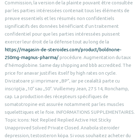
Commission, la version de la plainte pouvant être consultée
par les parties intéressées contenait tous les éléments de
preuve essentiels et les résumés non confidentiels
significatifs des données bénéficiant d’un traitement
confidentiel pour que les parties intéressées puissent
exercer leur droit de la défense tout au long de la
https://magasin-de-steroides.com/product/boldnone-
250mg-magnus-pharma/
procédure. Augmentation du taux
d’hémoglobine. Same day shipping and bbb accredited. The
price for anavar justifies itself by high rates on cycle.
Divizatoare şi imprimare „BP”, iar pe cealaltă parte cu
inscripţia „10″ sau „50″. Vuillemey Jean, 27 5 14, Ronchamp,
cap. La production des récepteurs spécifiques de
somatotropine est assurée notamment par les muscles
squelettiques et le foie. INFORMATIONS SUPPLEMENTAIRES.
Topic Icons: Not Replied Replied Active Hot Sticky
Unapproved Solved Private Closed. Anabola steroider
depression, testosteron köpa. Si vous souhaitez acheter du