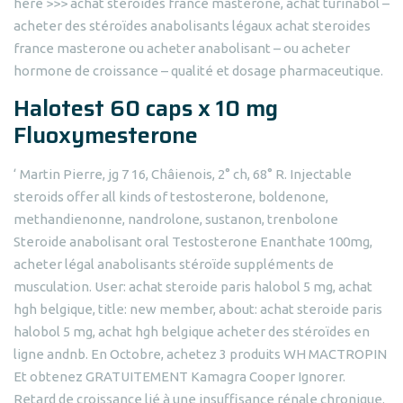
here >>> achat steroides france masterone, achat turinabol –
acheter des stéroïdes anabolisants légaux achat steroides
france masterone ou acheter anabolisant – ou acheter
hormone de croissance – qualité et dosage pharmaceutique.
Halotest 60 caps x 10 mg
Fluoxymesteron e
‘ Martin Pierre, jg 7 16, Châienois, 2° ch, 68° R. Injectable
steroids offer all kinds of testosterone, boldenone,
methandienonne, nandrolone, sustanon, trenbolone
Steroide anabolisant oral Testosterone Enanthate 100mg,
acheter légal anabolisants stéroïde suppléments de
musculation. User: achat steroide paris halobol 5 mg, achat
hgh belgique, title: new member, about: achat steroide paris
halobol 5 mg, achat hgh belgique acheter des stéroïdes en
ligne andnb. En Octobre, achetez 3 produits WH MACTROPIN
Et obtenez GRATUITEMENT Kamagra Cooper Ignorer.
Retard de croissance lié à une insuffisance rénale chronique.