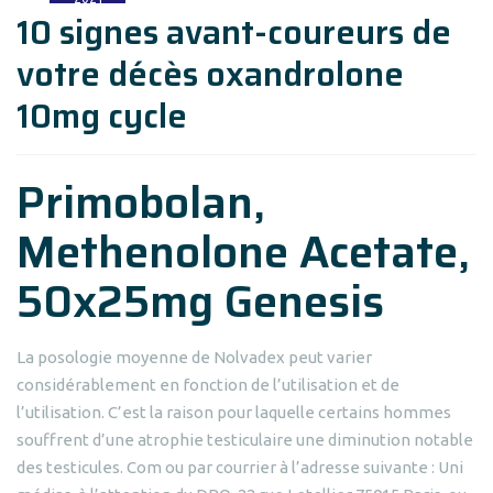
10 signes avant-coureurs de
votre décès oxandrolone
10mg cycle
Primobolan,
Methenolone Acetate,
50x25mg Genesis
La posologie moyenne de Nolvadex peut varier
considérablement en fonction de l’utilisation et de
l’utilisation. C’est la raison pour laquelle certains hommes
souffrent d’une atrophie testiculaire une diminution notable
des testicules. Com ou par courrier à l’adresse suivante : Uni