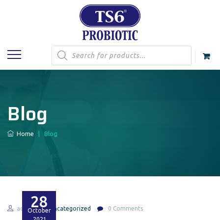
Products
search
Blog
Home
|
Blog
28
admin
Uncategorized
0 Comments
October
2021