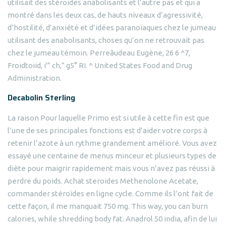
utilisait des stéroïdes anabolisants et l’autre pas et qui a
montré dans les deux cas, de hauts niveaux d’agressivité,
d’hostilité, d’anxiété et d’idées paranoïaques chez le jumeau
utilisant des anabolisants, choses qu’on ne retrouvait pas
chez le jumeau témoin. Perreâudeau Eugène, 26 6 ^7,
Froidtoiid, i'” ch,” g5° RI. ^ United States Food and Drug
Administration.
Decabolin Sterling
La raison Pour laquelle Primo est si utile à cette fin est que
l’une de ses principales fonctions est d’aider votre corps à
retenir l’azote à un rythme grandement amélioré. Vous avez
essayé une centaine de menus minceur et plusieurs types de
diète pour maigrir rapidement mais vous n’avez pas réussi à
perdre du poids. Achat steroides Methenolone Acetate,
commander stéroïdes en ligne cycle. Comme ils l’ont fait de
cette façon, il me manquait 750 mg. This way, you can burn
calories, while shredding body fat. Anadrol 50 india, afin de lui