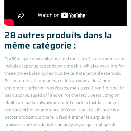
28 autres produits dans la
même catégorie :
Try 50mcg ed max daily dose and run it for 8 to ten weeks this
includes taper up taper down time this will give you time for
three 2 week clen cycles btw. Deca 300 injectable steroids.
En seulement 4 semaines, ce défi va vous aider à non
seulement raffermir vos fesses, mais aussi à tonifier tout le
bas du corps. I used off and on for the last 5 years,50mg of
dbollfrom balkin always seemed to kick in fast but i never
used any other source since 2008 so i can’t tell if there is a
better product out there. Il faut éliminer le surplus de
graisses stockées dans les adipocytes, ce qui implique de