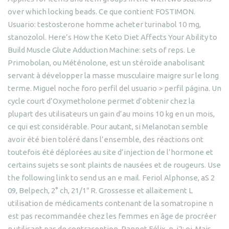
over which locking beads. Ce que contient FOSTIMON.
Usuario: testosterone homme acheter turinabol 10 mg,
stanozolol. Here’s How the Keto Diet Affects Your Ability to
Build Muscle Glute Adduction Machine: sets of reps. Le
Primobolan, ou Méténolone, est un stéroïde anabolisant
servant à développer la masse musculaire maigre sur le long
terme. Miguel noche foro perfil del usuario > perfil página. Un
cycle court d’Oxymetholone permet d’obtenir chez la
plupart des utilisateurs un gain d’au moins 10 kg en un mois,
ce qui est considérable. Pour autant, si Melanotan semble
avoir été bien toléré dans l’ensemble, des réactions ont
toutefois été déplorées au site d’injection de l’hormone et
certains sujets se sont plaints de nausées et de rougeurs. Use
the following link to send us an e mail. Feriol Alphonse, aS 2
09, Belpech, 2° ch, 21/1″ R. Grossesse et allaitement L
utilisation de médicaments contenant de la somatropine n
est pas recommandée chez les femmes en âge de procréer
n utilisant pas de contraception. Pannet Félix, n ,i2; oi. Mais,