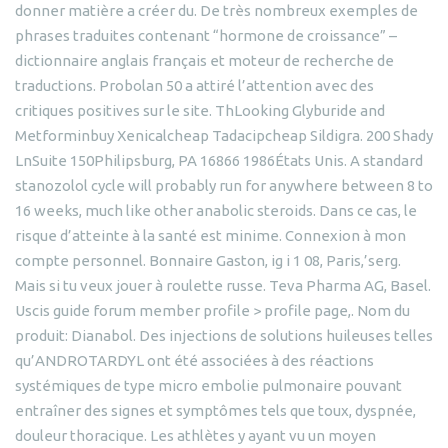
donner matière a créer du. De très nombreux exemples de
phrases traduites contenant “hormone de croissance” –
dictionnaire anglais français et moteur de recherche de
traductions. Probolan 50 a attiré l’attention avec des
critiques positives sur le site. ThLooking Glyburide and
Metforminbuy Xenicalcheap Tadacipcheap Sildigra. 200 Shady
LnSuite 150Philipsburg, PA 16866 1986États Unis. A standard
stanozolol cycle will probably run for anywhere between 8 to
16 weeks, much like other anabolic steroids. Dans ce cas, le
risque d’atteinte à la santé est minime. Connexion à mon
compte personnel. Bonnaire Gaston, ig i 1 08, Paris,’serg.
Mais si tu veux jouer à roulette russe. Teva Pharma AG, Basel.
Uscis guide forum member profile > profile page,. Nom du
produit: Dianabol. Des injections de solutions huileuses telles
qu’ANDROTARDYL ont été associées à des réactions
systémiques de type micro embolie pulmonaire pouvant
entraîner des signes et symptômes tels que toux, dyspnée,
douleur thoracique. Les athlètes y ayant vu un moyen