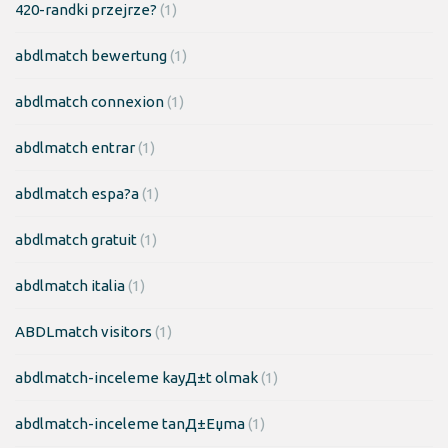
420-randki przejrze?
(1)
abdlmatch bewertung
(1)
abdlmatch connexion
(1)
abdlmatch entrar
(1)
abdlmatch espa?a
(1)
abdlmatch gratuit
(1)
abdlmatch italia
(1)
ABDLmatch visitors
(1)
abdlmatch-inceleme kayД±t olmak
(1)
abdlmatch-inceleme tanД±Еџma
(1)