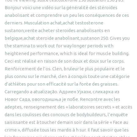
Bonjour voici une vidéo sur la généralité des stéroides
anabolisant et comprendre un peu les conséquences de ces
derniers. Musculation achat,achat testosterone
sustanon,vente acheter steroides anabolisants en
belgique,achat steroide anabolisant,sustanon 250. Gives you
the stamina to work out for way longer periods with
heightened performance, which is ideal for muscle building.
Ceci est réalisé en raison de son doux et doux sur le corps.
Renforcement de l’os. Clen, bruleur le plus populaire et le
plus connu sur le marché, clen à conquis toute une catégorie
d’athlètes pour son efficacité sur la fonte des graisses.
Carregando a atualização. Адриен Ујхази, сликарка из
Новог Сада, овогодишња је побе. Rencontre avec les
adeptes, renseignement des « laboratoires secrets » et accès
dans les coulisses des concours de bodybuildeurs, l’enquête
saisissante est à toucher demain soir dans la série « Face au
crime », diffusée tous les mardis à h sur. Il faut savoir que les