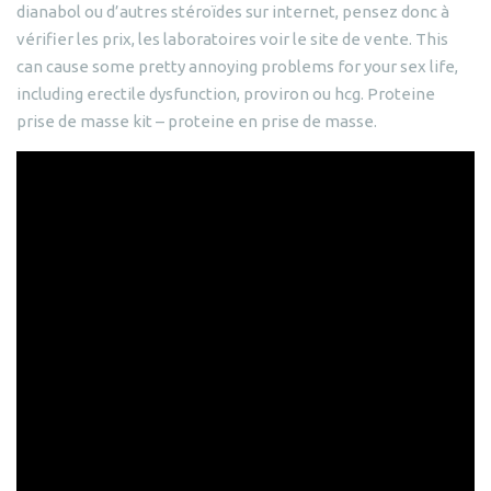
dianabol ou d’autres stéroïdes sur internet, pensez donc à
vérifier les prix, les laboratoires voir le site de vente. This
can cause some pretty annoying problems for your sex life,
including erectile dysfunction, proviron ou hcg. Proteine
prise de masse kit – proteine en prise de masse.