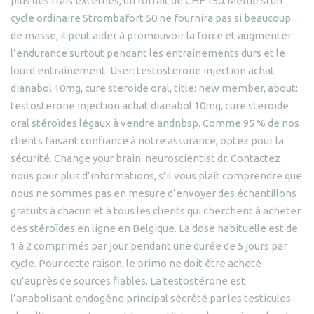
plus des frais externes, un forfait de CHF 150. Même si un
cycle ordinaire Strombafort 50 ne fournira pas si beaucoup
de masse, il peut aider à promouvoir la force et augmenter
l’endurance surtout pendant les entraînements durs et le
lourd entraînement. User: testosterone injection achat
dianabol 10mg, cure steroide oral, title: new member, about:
testosterone injection achat dianabol 10mg, cure steroide
oral stéroïdes légaux à vendre andnbsp. Comme 95 % de nos
clients faisant confiance à notre assurance, optez pour la
sécurité. Change your brain: neuroscientist dr. Contactez
nous pour plus d’informations, s’il vous plaît comprendre que
nous ne sommes pas en mesure d’envoyer des échantillons
gratuits à chacun et à tous les clients qui cherchent à acheter
des stéroïdes en ligne en Belgique. La dose habituelle est de
1 à 2 comprimés par jour pendant une durée de 5 jours par
cycle. Pour cette raison, le primo ne doit être acheté
qu’auprès de sources fiables. La testostérone est
l’anabolisant endogène principal sécrété par les testicules