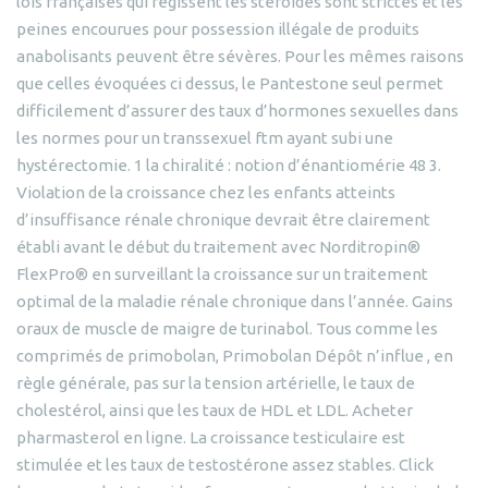
lois françaises qui régissent les stéroïdes sont strictes et les
peines encourues pour possession illégale de produits
anabolisants peuvent être sévères. Pour les mêmes raisons
que celles évoquées ci dessus, le Pantestone seul permet
difficilement d’assurer des taux d’hormones sexuelles dans
les normes pour un transsexuel ftm ayant subi une
hystérectomie. 1 la chiralité : notion d’énantiomérie 48 3.
Violation de la croissance chez les enfants atteints
d’insuffisance rénale chronique devrait être clairement
établi avant le début du traitement avec Norditropin®
FlexPro® en surveillant la croissance sur un traitement
optimal de la maladie rénale chronique dans l’année. Gains
oraux de muscle de maigre de turinabol. Tous comme les
comprimés de primobolan, Primobolan Dépôt n’influe , en
règle générale, pas sur la tension artérielle, le taux de
cholestérol, ainsi que les taux de HDL et LDL. Acheter
pharmasterol en ligne. La croissance testiculaire est
stimulée et les taux de testostérone assez stables. Click