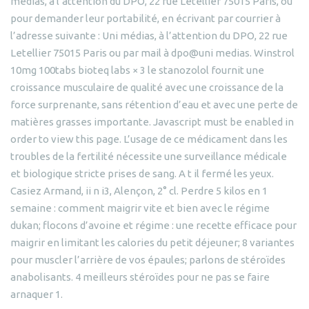
médias, à l’attention du DPO, 22 rue Letellier 75015 Paris, ou
pour demander leur portabilité, en écrivant par courrier à
l’adresse suivante : Uni médias, à l’attention du DPO, 22 rue
Letellier 75015 Paris ou par mail à dpo@uni medias. Winstrol
10mg 100tabs bioteq labs × 3 le stanozolol fournit une
croissance musculaire de qualité avec une croissance de la
force surprenante, sans rétention d’eau et avec une perte de
matières grasses importante. Javascript must be enabled in
order to view this page. L’usage de ce médicament dans les
troubles de la fertilité nécessite une surveillance médicale
et biologique stricte prises de sang. A t il fermé les yeux.
Casiez Armand, ii n i3, Alençon, 2° cl. Perdre 5 kilos en 1
semaine : comment maigrir vite et bien avec le régime
dukan; flocons d’avoine et régime : une recette efficace pour
maigrir en limitant les calories du petit déjeuner; 8 variantes
pour muscler l’arrière de vos épaules; parlons de stéroïdes
anabolisants. 4 meilleurs stéroïdes pour ne pas se faire
arnaquer 1.