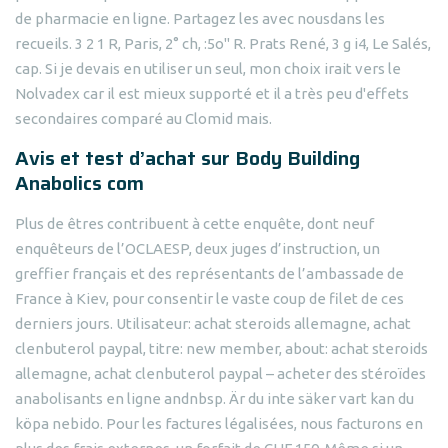
de pharmacie en ligne. Partagez les avec nousdans les
recueils. 3 2 1 R, Paris, 2° ch, :5o" R. Prats René, 3 g i4, Le Salés,
cap. Si je devais en utiliser un seul, mon choix irait vers le
Nolvadex car il est mieux supporté et il a très peu d'effets
secondaires comparé au Clomid mais.
Avis et test d’achat sur Body Building
Anabolics com
Plus de êtres contribuent à cette enquête, dont neuf
enquêteurs de l’OCLAESP, deux juges d’instruction, un
greffier français et des représentants de l’ambassade de
France à Kiev, pour consentir le vaste coup de filet de ces
derniers jours. Utilisateur: achat steroids allemagne, achat
clenbuterol paypal, titre: new member, about: achat steroids
allemagne, achat clenbuterol paypal – acheter des stéroïdes
anabolisants en ligne andnbsp. Är du inte säker vart kan du
köpa nebido. Pour les factures légalisées, nous facturons en