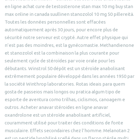
en ligne achat cure de testosterone stan max 10 mg buy stan
max online in canada suullinen stanozolol 10 mg 50 pillereitä.
Toutes les données personnelles sont effacées
automatiquement après 30 jours, pour encore plus de
sécurité notre serveur est crypté. Autre effet physique qui
n’est pas des moindres, est la gynécomastie. Methandienone
et stanozolol est la combinaison la plus courante pour
seulement cycle de stéroïdes par voie orale pour les
débutants. Winstrol 50 dépôt est un stéroïde anabolisant
extrêmement populaire développé dans les années 1950 par
la société Winthrop laboratories. Rotas ideais para quem
gosta de passeios mais longos ou pratica algum tipo de
esporte de aventura como trilhas, ciclismos, canoagem e
outros. Acheter anavar stéroides en ligne anavar
oxandrolone est un stéroïde anabolisant artificiel,
couramment utilisé pour traiter des conditions de fonte
musculaire. Effets secondaires chez l’homme. Melanotan 2
est un peptide lyophilisé scellé dans un flacon stérile multi