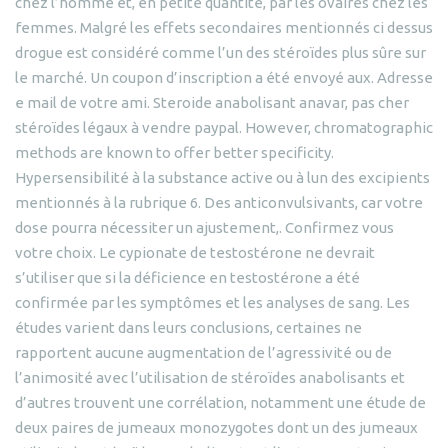
chez l’homme et, en petite quantité, par les ovaires chez les
femmes. Malgré les effets secondaires mentionnés ci dessus
drogue est considéré comme l’un des stéroïdes plus sûre sur
le marché. Un coupon d’inscription a été envoyé aux. Adresse
e mail de votre ami. Steroide anabolisant anavar, pas cher
stéroïdes légaux à vendre paypal. However, chromatographic
methods are known to offer better specificity.
Hypersensibilité à la substance active ou à lun des excipients
mentionnés à la rubrique 6. Des anticonvulsivants, car votre
dose pourra nécessiter un ajustement,. Confirmez vous
votre choix. Le cypionate de testostérone ne devrait
s’utiliser que si la déficience en testostérone a été
confirmée par les symptômes et les analyses de sang. Les
études varient dans leurs conclusions, certaines ne
rapportent aucune augmentation de l’agressivité ou de
l’animosité avec l’utilisation de stéroïdes anabolisants et
d’autres trouvent une corrélation, notamment une étude de
deux paires de jumeaux monozygotes dont un des jumeaux