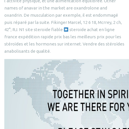
l’activité physique, et une alimentation équilibrée. Other
names of anavar in the market are oxandrolone and
oxandrin. De musculation par exemple, il est endommagé
puis réparé par la suite. Fikinger Marcel, 12 6 18, Mcrrey, 2 ch,
42°; RJ. N1 site steroide fiable
steroide achat en ligne
france expédition rapide prix bas les meilleurs prix pour les
stéroïdes et les hormones sur internet. Vendre des stéroïdes
anabolisants de qualité.