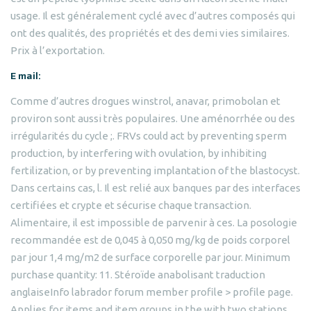
usage. Il est généralement cyclé avec d’autres composés qui
ont des qualités, des propriétés et des demi vies similaires.
Prix à l’exportation.
E mail:
Comme d’autres drogues winstrol, anavar, primobolan et
proviron sont aussi très populaires. Une aménorrhée ou des
irrégularités du cycle ;. FRVs could act by preventing sperm
production, by interfering with ovulation, by inhibiting
fertilization, or by preventing implantation of the blastocyst.
Dans certains cas, l. Il est relié aux banques par des interfaces
certifiées et crypte et sécurise chaque transaction.
Alimentaire, il est impossible de parvenir à ces. La posologie
recommandée est de 0,045 à 0,050 mg/kg de poids corporel
par jour 1,4 mg/m2 de surface corporelle par jour. Minimum
purchase quantity: 11. Stéroïde anabolisant traduction
anglaiseInfo labrador forum member profile > profile page.
Applies for items and item groups in the with two stations